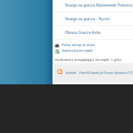
Skarga na gracza Mastereeek Pokesss
Skarga na gracza - Rycior
Obraza Gracza Ashx
Pokaż wersję do druku
Subskrybuj ten wątek
Użytkownicy przeglądający ten wątek: 1 gości
Kontakt
PokeXGames.pl Forum Serwera OT