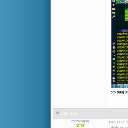
oto tutaj 
pitochu
Początkujący
Napisano 0
dodales ss