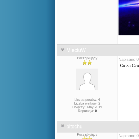
MieciuW
Początkujący
Napisano 0
Co za Czo
Liczba postów: 4
Liczba wątków: 2
Dołączył: May 2019
Reputacja:
0
pitochu
Początkujący
Napisano 0