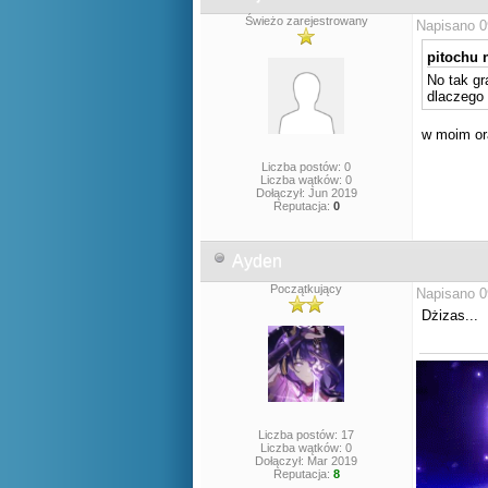
Świeżo zarejestrowany
Napisano 0
pitochu n
No tak gr
dlaczego 
w moim or
Liczba postów: 0
Liczba wątków: 0
Dołączył: Jun 2019
Reputacja:
0
Ayden
Początkujący
Napisano 0
Dżizas...
Liczba postów: 17
Liczba wątków: 0
Dołączył: Mar 2019
Reputacja:
8