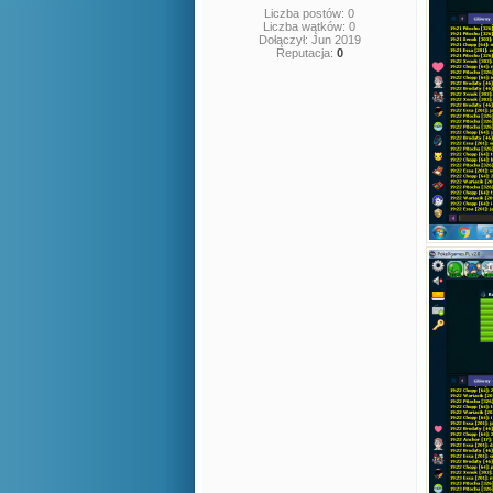
Liczba postów: 0
Liczba wątków: 0
Dołączył: Jun 2019
Reputacja:
0