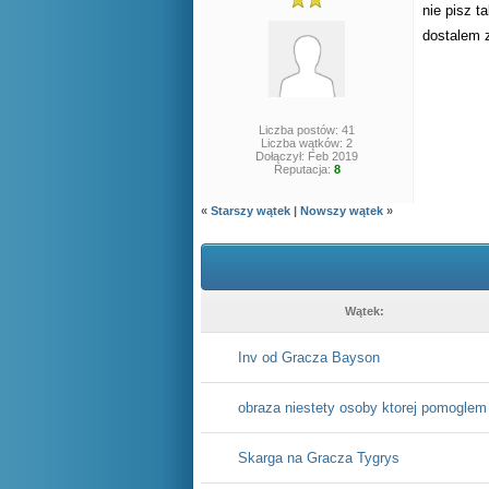
nie pisz t
dostalem 
Liczba postów: 41
Liczba wątków: 2
Dołączył: Feb 2019
Reputacja:
8
«
Starszy wątek
|
Nowszy wątek
»
Wątek:
Inv od Gracza Bayson
obraza niestety osoby ktorej pomoglem
Skarga na Gracza Tygrys