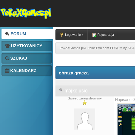
FORUM
Logowanie »
Rejestracja
UŻYTKOWNICY
PokeXGames.pl & Poke-Evo.com FORUM by SH
SZUKAJ
KALENDARZ
obraza gracza
majkelusio
Świeżo zarejestrowany
Napisano 0