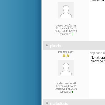
Liczba postów: 41
Liczba wątków: 2
Dołączył: Feb 2019
Reputacja:
8
pitochu
Początkujący
Napisano 0
No tak gra
dlaczego p
Liczba postów: 41
Liczba wątków: 2
Dołączył: Feb 2019
Reputacja:
8
majkelusio