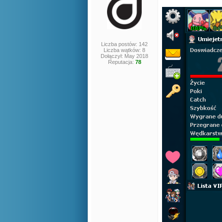
Liczba postów: 142
Liczba wątków: 8
Dołączył: May 2018
Reputacja:
78