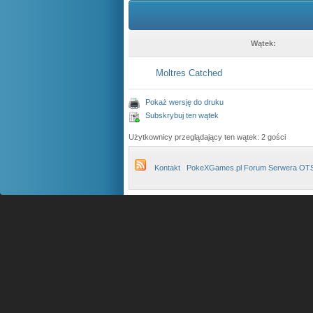
Wątek:
Moltres Catched
Pokaż wersję do druku
Subskrybuj ten wątek
Użytkownicy przeglądający ten wątek: 2 gości
Kontakt
PokeXGames.pl Forum Serwera OT