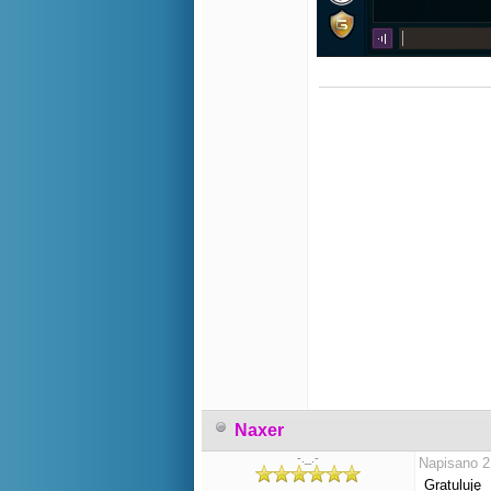
Naxer
-._.-
Napisano 2
Gratuluję