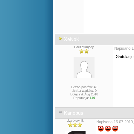
XeNoK
Początkujący
Napisano 1
Gratulacj
Liczba postów: 48
Liczba wątków: 0
Dołączył: Aug 2018
Reputacja:
146
Kanopus
Użytkownik
Napisano 16-07-2019,