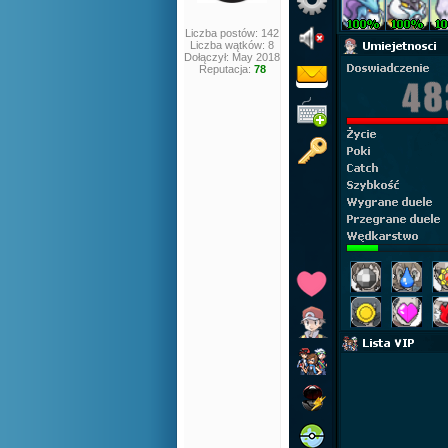
Liczba postów: 142
Liczba wątków: 8
Dołączył: May 2018
Reputacja:
78