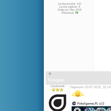
Liczba postów: 142
Liczba wątków: 8
Dołączył: May 2018
Reputacja:
78
Kanopus
Użytkownik
Napisano 10-07-2019, 18:14