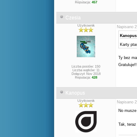
Reputacja:
457
Czesia
Użytkownik
Napisano 2
Kanopus 
Karty pta
Ty bez ma
Gratuluje!!
Liczba postów: 150
Liczba wątków: 11
Dołączył: Nov 2018
Reputacja:
428
Kanopus
Użytkownik
Napisano 2
No musze 
Tak, teraz