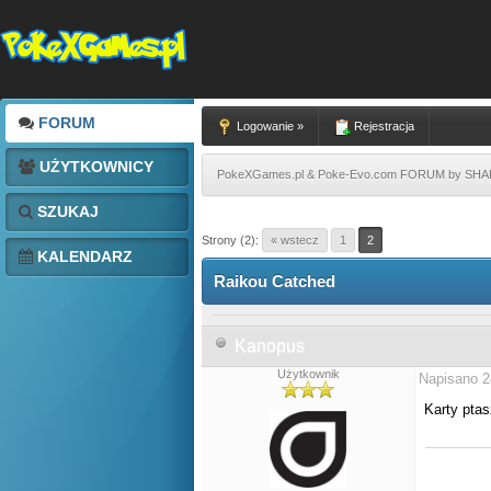
FORUM
Logowanie »
Rejestracja
UŻYTKOWNICY
PokeXGames.pl & Poke-Evo.com FORUM by SH
SZUKAJ
Strony (2):
« wstecz
1
2
KALENDARZ
Raikou Catched
Kanopus
Użytkownik
Napisano 2
Karty pta