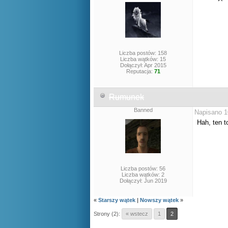
Liczba postów: 158
Liczba wątków: 15
Dołączył: Apr 2015
Reputacja:
71
Rumunek
Banned
Napisano 1
Hah, ten t
Liczba postów: 56
Liczba wątków: 2
Dołączył: Jun 2019
«
Starszy wątek
|
Nowszy wątek
»
Strony (2):
« wstecz
1
2