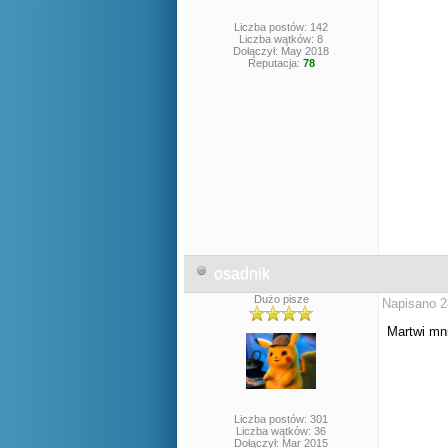
Liczba postów: 142
Liczba wątków: 8
Dołączył: May 2018
Reputacja:
78
osadnik
Dużo pisze
Napisano 2
Martwi mni
Liczba postów: 301
Liczba wątków: 36
Dołączył: Mar 2015