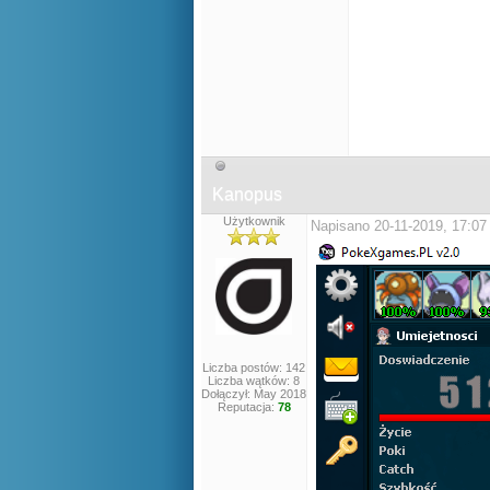
Kanopus
Użytkownik
Napisano 20-11-2019, 17:07
Liczba postów: 142
Liczba wątków: 8
Dołączył: May 2018
Reputacja:
78