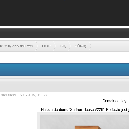
FORUM by SHARP#TEAM
Forum
Targ
4 ściany
Napisano 17-11-2019, 15:53
Domek do licyta
Naleza do domu 'Saffron House #229'. Perfecto jest j