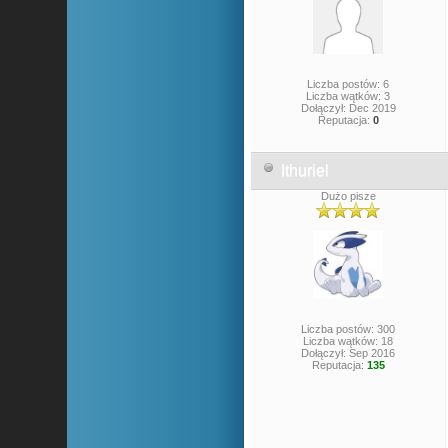
Liczba postów: 6
Liczba wątków: 3
Dołączył: Dec 2019
Reputacja:
0
Ithuriel
Dużo pisze
Liczba postów: 300
Liczba wątków: 18
Dołączył: Sep 2016
Reputacja:
135