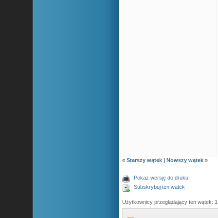
«
Starszy wątek
|
Nowszy wątek
»
Pokaż wersję do druku
Subskrybuj ten wątek
Użytkownicy przeglądający ten wątek: 1