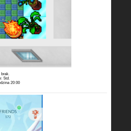
 brak.
: 5td.
odzina 20:00