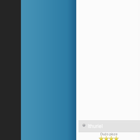
Ithuriel
Dużo pisze