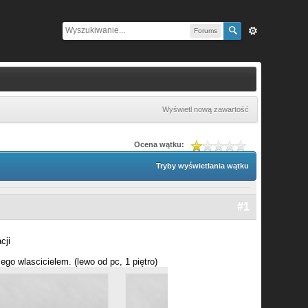
Forums
Wyświetl nową zawartość
Ocena wątku:
Tryby wyświetlania wątku
#1
cji
ego wlascicielem. (lewo od pc, 1 piętro)