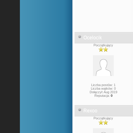
Ocelocik
Początkujący
Liczba postów: 1
Liczba wątków: 0
Dołączył: Aug 2019
Reputacja:
0
Rexoo
Początkujący