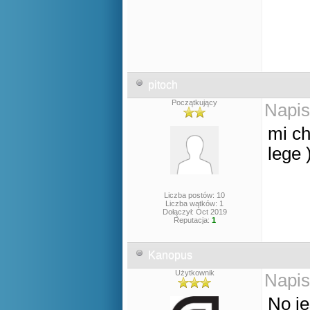
pitoch
Początkujący
Napis
mi ch
lege 
Liczba postów: 10
Liczba wątków: 1
Dołączył: Oct 2019
Reputacja:
1
Kanopus
Użytkownik
Napis
No je