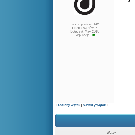
Liczba postów: 142
Liczba wątków: 8
Dołączył: May 2018
Reputacja:
78
«
Starszy wątek
|
Nowszy wątek
»
Wątek: