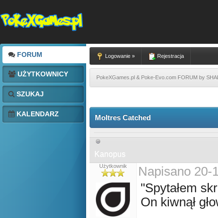
FORUM
Logowanie »
Rejestracja
UŻYTKOWNICY
PokeXGames.pl & Poke-Evo.com FORUM by SH
SZUKAJ
KALENDARZ
Moltres Catched
Kanopus
Użytkownik
Napisano 20-1
"Spytałem skr
On kiwnął gł