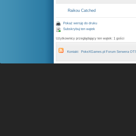
Raikou Catched
Pokaż wersję do druku
Subskrybuj ten wątek
Użytkownicy przeglądający ten wątek: 1 gości
Kontakt
PokeXGames.pl Forum Serwera OT