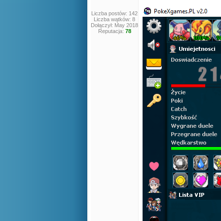
Liczba postów: 142
Liczba wątków: 8
Dołączył: May 2018
Reputacja:
78