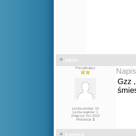
pitoch
Początkujący
Napis
Gzz ,
śmies
Liczba postów: 10
Liczba wątków: 1
Dołączył: Oct 2019
Reputacja:
1
Kanopus