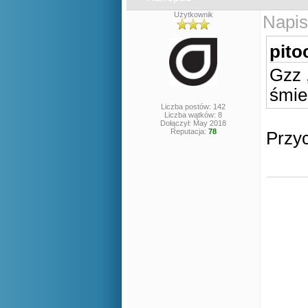
Użytkownik
Napis
pito
Gzz 
śmie
Liczba postów: 142
Liczba wątków: 8
Dołączył: May 2018
Reputacja:
78
Przyc