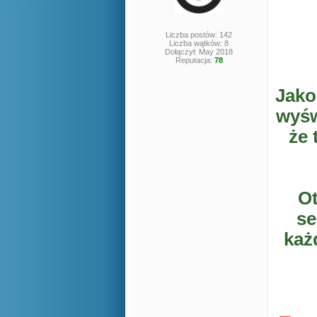
Liczba postów: 142
Liczba wątków: 8
Dołączył: May 2018
Reputacja:
78
Jako
wyśw
że 
Ot
se
każ