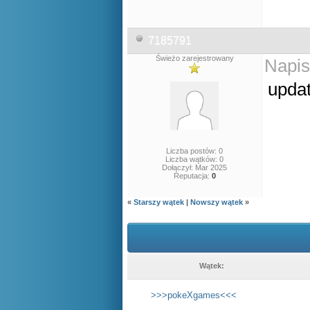
7185791
Świeżo zarejestrowany
Napis
upda
Liczba postów: 0
Liczba wątków: 0
Dołączył: Mar 2025
Reputacja:
0
«
Starszy wątek
|
Nowszy wątek
»
Wątek:
>>>pokeXgames<<<