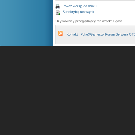
Pokaż wersję do druku
Subskrybuj ten wątek
Użytkownicy przeglądający ten wątek: 1 gości
Kontakt
PokeXGames.pl Forum Serwera OT