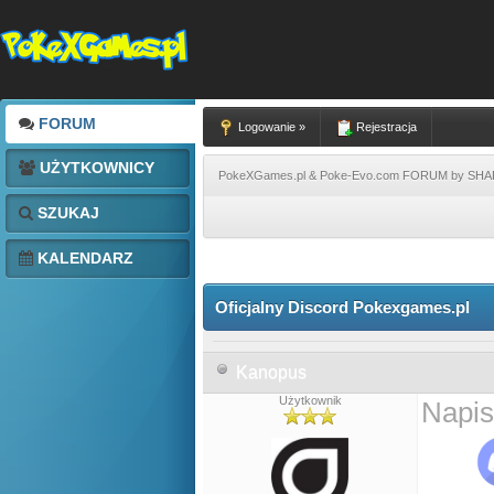
FORUM
Logowanie »
Rejestracja
UŻYTKOWNICY
PokeXGames.pl & Poke-Evo.com FORUM by SH
SZUKAJ
KALENDARZ
Oficjalny Discord Pokexgames.pl
Kanopus
Użytkownik
Napis