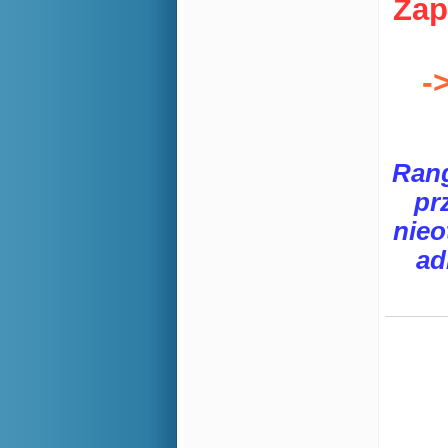
Zap
-
Rang
pr
nieo
ad