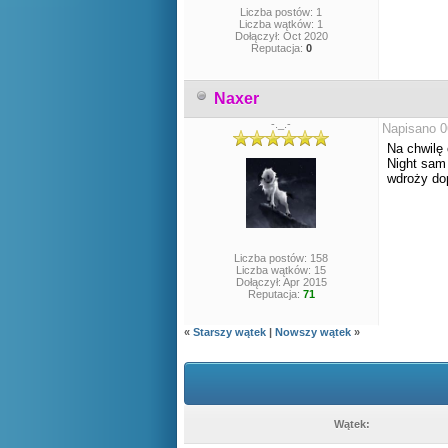
Liczba postów: 1
Liczba wątków: 1
Dołączył: Oct 2020
Reputacja:
0
Naxer
-._.-
Napisano 0
Na chwilę
Night sam
wdroży dop
Liczba postów: 158
Liczba wątków: 15
Dołączył: Apr 2015
Reputacja:
71
«
Starszy wątek
|
Nowszy wątek
»
Wątek: