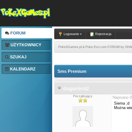
FORUM
Logowanie »
Rejestracja
UŻYTKOWNICY
PokeXGames.pl & Poke-Evo.com FORUM by SH
SZUKAJ
KALENDARZ
Sms Premium
dragonikmt2
Początkujący
Napisano 0
Siema ;d
Można wie