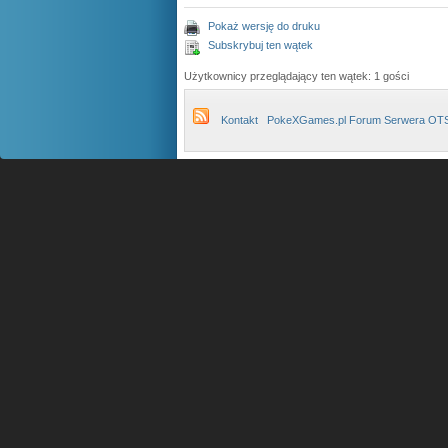
Pokaż wersję do druku
Subskrybuj ten wątek
Użytkownicy przeglądający ten wątek: 1 gości
Kontakt
PokeXGames.pl Forum Serwera OT