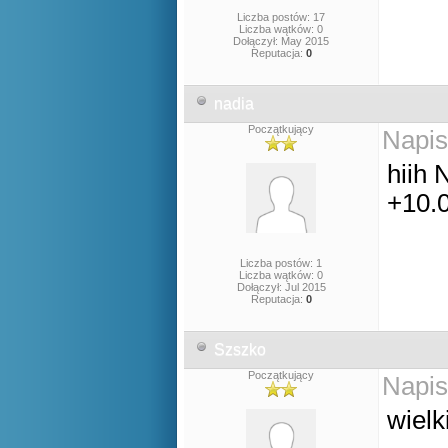
Liczba postów: 17
Liczba wątków: 0
Dołączył: May 2015
Reputacja:
0
nadia
Początkujący
Napis
hiih
+10.
Liczba postów: 1
Liczba wątków: 0
Dołączył: Jul 2015
Reputacja:
0
Szszko
Początkujący
Napis
wielk