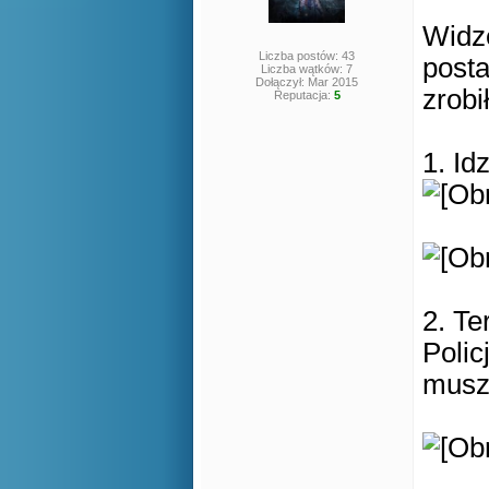
Widz
Liczba postów: 43
posta
Liczba wątków: 7
Dołączył: Mar 2015
zrobi
Reputacja:
5
1. I
2. Te
Polic
musz