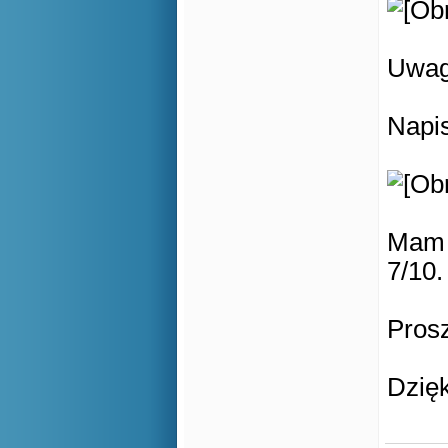
Uwag
Napi
Mam n
7/10.
Prosz
Dzięk