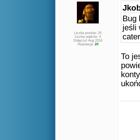
Jkob
Bug 
jeśli
Liczba postów: 25
cate
Liczba wątków: 4
Dołączył: Aug 2016
Reputacja:
20
To je
powie
konty
ukoń