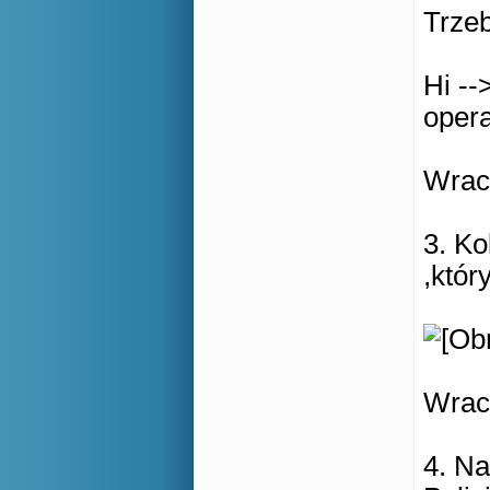
Trzeb
Hi --
oper
Wraca
3. Ko
,któr
Wraca
4. N