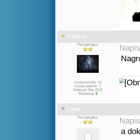
Pnoernix
Początkujący
Napis
Nagr
Liczba postów: 43
Liczba wątków: 7
Dołączył: Mar 2015
Reputacja:
5
Loney
Początkujący
Napis
a dok