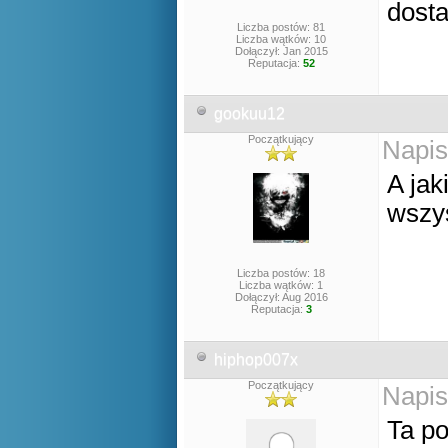
dosta
Liczba postów: 81
Liczba wątków: 10
Dołączył: Jan 2015
Reputacja:
52
gookuu12
Początkujący
Napis
A jak
wszys
Liczba postów: 18
Liczba wątków: 1
Dołączył: Aug 2016
Reputacja:
3
hiphop007x
Początkujący
Napis
Ta p