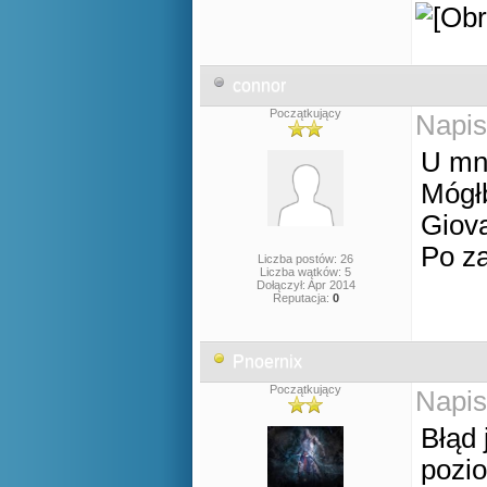
connor
Początkujący
Napis
U mni
Mógłb
Giov
Po za
Liczba postów: 26
Liczba wątków: 5
Dołączył: Apr 2014
Reputacja:
0
Pnoernix
Początkujący
Napis
Błąd 
pozi