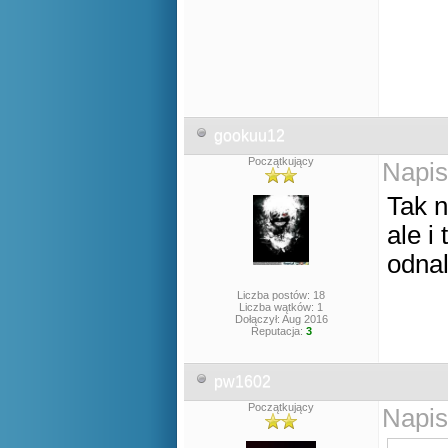
gookuu12
Początkujący
Napis
Tak n
ale i
odna
Liczba postów: 18
Liczba wątków: 1
Dołączył: Aug 2016
Reputacja:
3
pw1602
Początkujący
Napis