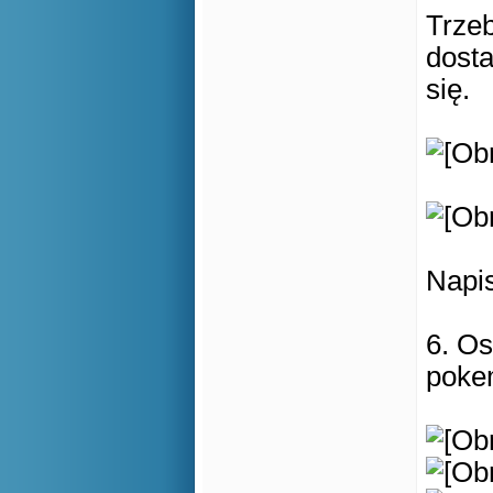
Trzeb
dosta
się.
Napis
6. Os
poke