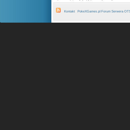
Kontakt
PokeXGames.pl Forum Serwera OT