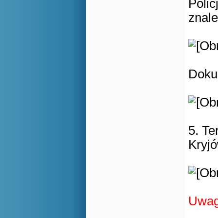
Poli
znale
Doku
5. Te
Kryj
Uwag