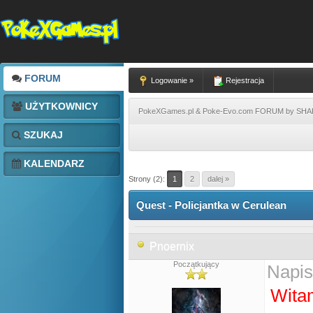
FORUM
Logowanie »
Rejestracja
UŻYTKOWNICY
PokeXGames.pl & Poke-Evo.com FORUM by SH
SZUKAJ
KALENDARZ
Strony (2):
1
2
dalej »
Quest - Policjantka w Cerulean
Pnoernix
Początkujący
Napis
Wita