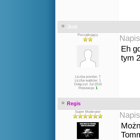
Jkob
Początkujący
Napis
Eh gd
tym 2
Liczba postów: 7
Liczba wątków: 1
Dołączył: Jul 2016
Reputacja:
1
Regis
Super Moderator
Napis
Możn
Tomm