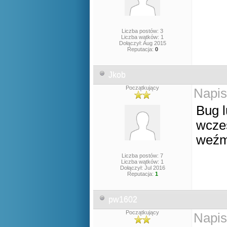
Liczba postów: 3
Liczba wątków: 1
Dołączył: Aug 2015
Reputacja:
0
Jkob
Początkujący
Napis
Bug l
wcześ
weźmi
Liczba postów: 7
Liczba wątków: 1
Dołączył: Jul 2016
Reputacja:
1
pw1602
Początkujący
Napis