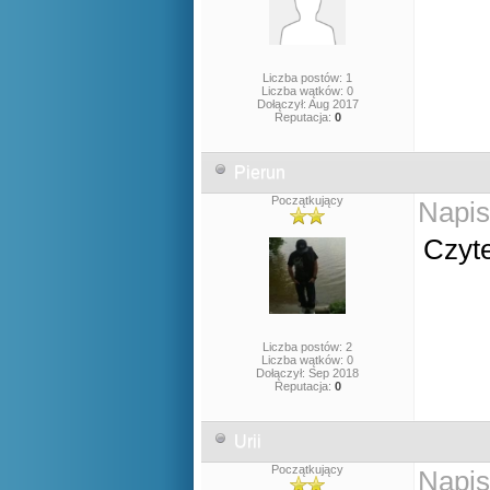
Liczba postów: 1
Liczba wątków: 0
Dołączył: Aug 2017
Reputacja:
0
Pierun
Początkujący
Napis
Czyte
Liczba postów: 2
Liczba wątków: 0
Dołączył: Sep 2018
Reputacja:
0
Urii
Początkujący
Napis