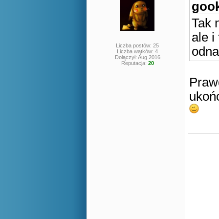
gook
Tak 
ale 
Liczba postów: 25
odna
Liczba wątków: 4
Dołączył: Aug 2016
Reputacja:
20
Praw
ukoń