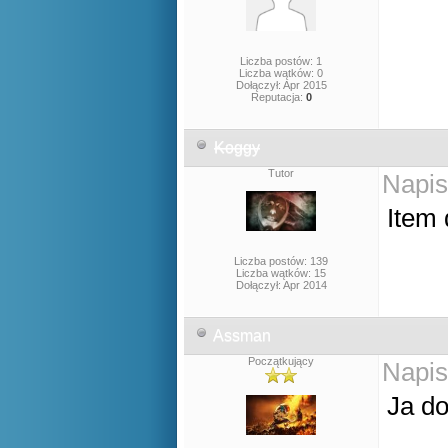
Liczba postów: 1
Liczba wątków: 0
Dołączył: Apr 2015
Reputacja:
0
Koggy
Tutor
Napis
Item
Liczba postów: 139
Liczba wątków: 15
Dołączył: Apr 2014
Assman
Początkujący
Napis
Ja do