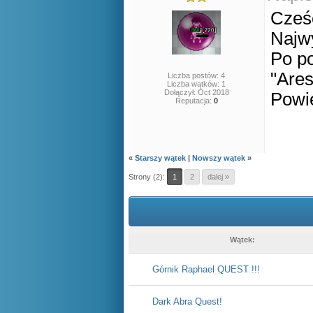
Cześ
Najwy
Po po
"Ares
Liczba postów: 4
Liczba wątków: 1
Dołączył: Oct 2018
Powie
Reputacja:
0
«
Starszy wątek
|
Nowszy wątek
»
Strony (2):
1
2
dalej »
Wątek:
Górnik Raphael QUEST !!!
Dark Abra Quest!