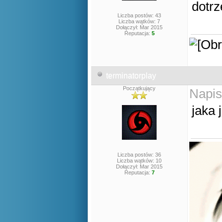
dotrz
Liczba postów: 43
Liczba wątków: 7
Dołączył: Mar 2015
Reputacja:
5
terminatorplay
Początkujący
Napis
jaka 
Liczba postów: 36
Liczba wątków: 10
Dołączył: Mar 2015
Reputacja:
7