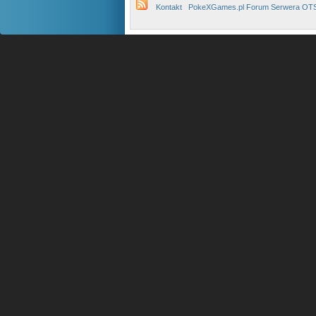
Kontakt
PokeXGames.pl Forum Serwera OT