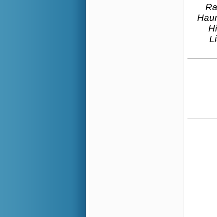
Ra
Haun
H
L