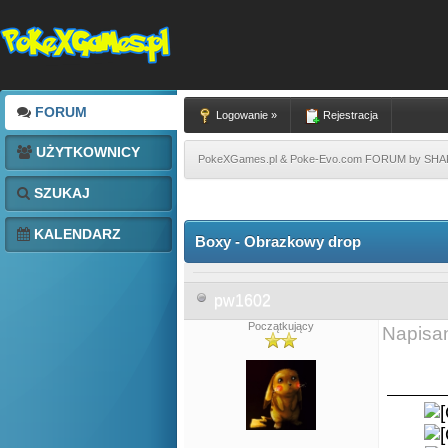
FORUM
Logowanie »
Rejestracja
UŻYTKOWNICY
PokeXGames.pl & Poke-Evo.com FORUM by SH
SZUKAJ
KALENDARZ
Boxy - Obrazkowy drop
pw1602
Początkujący
Napisa