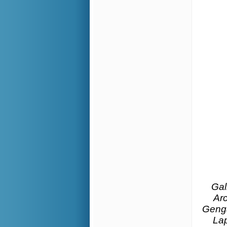
Gal
Ar
Genga
Lap