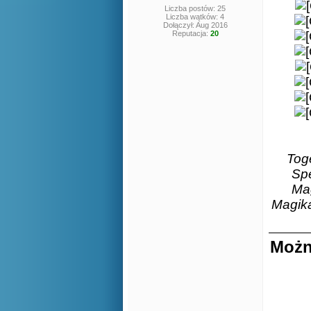
Liczba postów: 25
Liczba wątków: 4
Dołączył: Aug 2016
Reputacja:
20
Tog
Spe
Mag
Magika
Możn