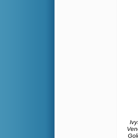
Ivy
Veno
Gol