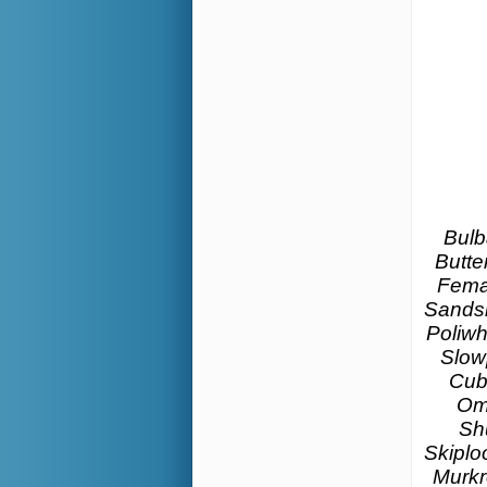
Bulb
Butte
Femal
Sandsh
Poliwh
Slow
Cub
Oma
Sh
Skiplo
Murkr