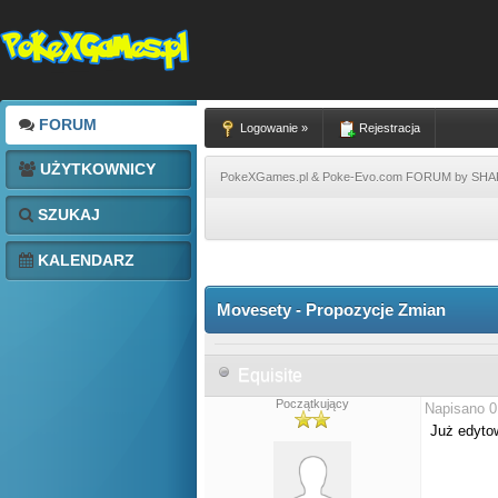
FORUM
Logowanie »
Rejestracja
UŻYTKOWNICY
PokeXGames.pl & Poke-Evo.com FORUM by SH
SZUKAJ
KALENDARZ
Movesety - Propozycje Zmian
Equisite
Początkujący
Napisano 0
Już edyto