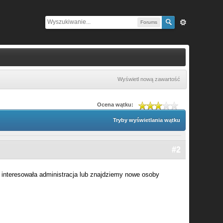
Forums
Wyświetl nową zawartość
Ocena wątku:
Tryby wyświetlania wątku
#2
 interesowała administracja lub znajdziemy nowe osoby