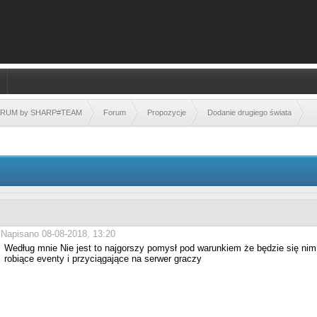
FORUM by SHARP#TEAM
Forum
Propozycje
Dodanie drugiego świata
Napisano 08-08-2018, 13:20
Według mnie Nie jest to najgorszy pomysł pod warunkiem że będzie się nim
robiące eventy i przyciągające na serwer graczy