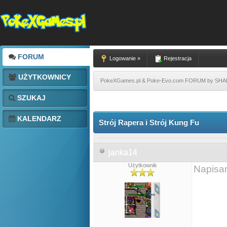
FORUM
Logowanie »
Rejestracja
UŻYTKOWNICY
PokeXGames.pl & Poke-Evo.com FORUM by SH
SZUKAJ
KALENDARZ
Strój Rapera i Strój Kung Fu
janka14
Użytkownik
Napisa