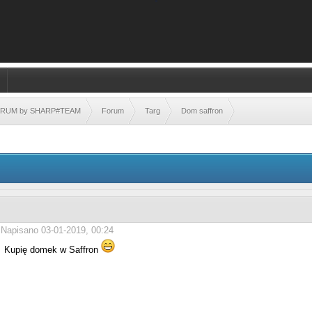
FORUM by SHARP#TEAM
Forum
Targ
Dom saffron
Napisano 03-01-2019, 00:24
Kupię domek w Saffron