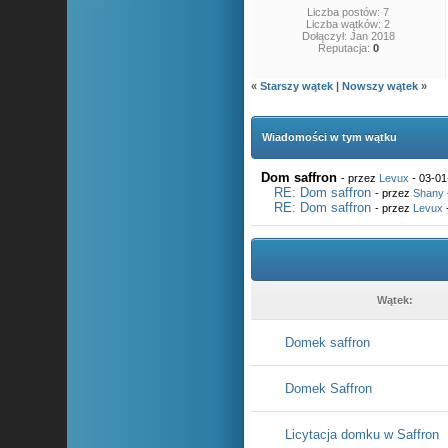
Liczba postów: 7
Liczba wątków: 2
Dołączył: Jan 2018
Reputacja:
0
«
Starszy wątek
|
Nowszy wątek
»
Wiadomości w tym wątku
Dom saffron
- przez
Levux
- 03-01
RE: Dom saffron
- przez
Shany
RE: Dom saffron
- przez
Levux
Wątek:
Domek saffron
Domek Saffron
Licytacja domku w Saffron