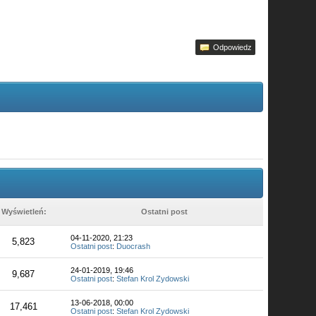
Odpowiedz
Wyświetleń:
Ostatni post
04-11-2020, 21:23
5,823
Ostatni post
:
Duocrash
24-01-2019, 19:46
9,687
Ostatni post
:
Stefan Krol Zydowski
13-06-2018, 00:00
17,461
Ostatni post
:
Stefan Krol Zydowski