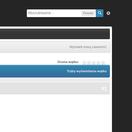
Forums
Wyświetl nową zawartość
Ocena wątku:
Tryby wyświetlania wątku
#1