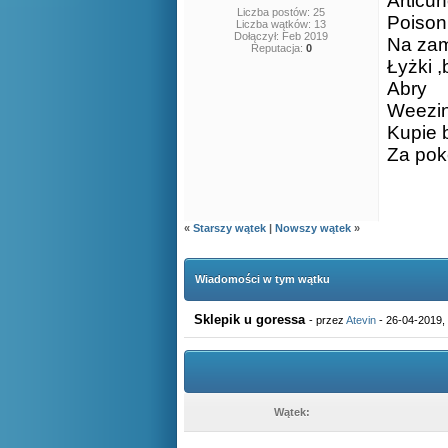
Articu
Liczba postów: 25
Poison
Liczba wątków: 13
Dołączył: Feb 2019
Na za
Reputacja:
0
Łyżki ,
Abry
Weezin
Kupie 
Za pok
«
Starszy wątek
|
Nowszy wątek
»
Wiadomości w tym wątku
Sklepik u goressa
- przez
Atevin
- 26-04-2019,
Wątek: