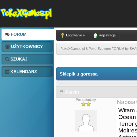
FORUM
Logowanie »
Rejestracja
UŻYTKOWNICY
PokeXGames.pl & Poke-Evo.com FORUM by SH
SZUKAJ
KALENDARZ
Sklepik u goressa
Atevin
Początkujący
Napisa
Witam 
Ocean 
Terror 
Moltre