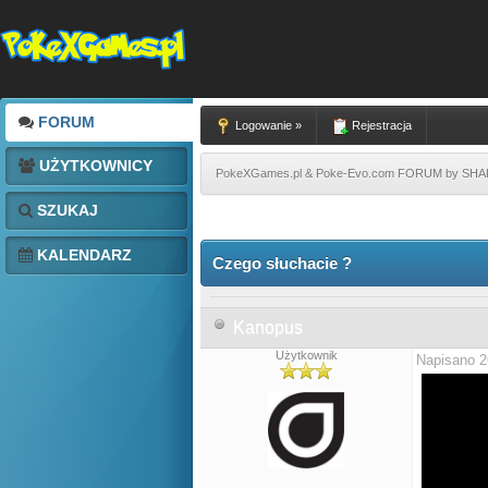
FORUM
Logowanie »
Rejestracja
UŻYTKOWNICY
PokeXGames.pl & Poke-Evo.com FORUM by SH
SZUKAJ
KALENDARZ
Czego słuchacie ?
Kanopus
Użytkownik
Napisano 2