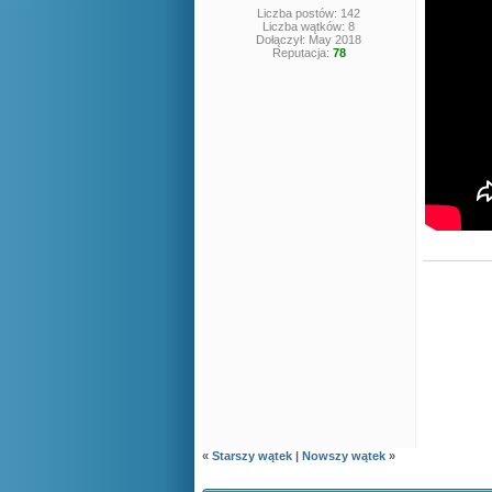
Liczba postów: 142
Liczba wątków: 8
Dołączył: May 2018
Reputacja:
78
«
Starszy wątek
|
Nowszy wątek
»