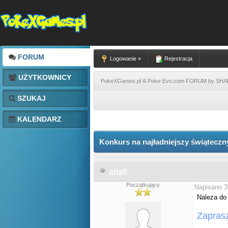
FORUM
Logowanie »
Rejestracja
UŻYTKOWNICY
PokeXGames.pl & Poke-Evo.com FORUM by SH
SZUKAJ
KALENDARZ
Konkurs na najładniejszy świątecz
ada6
Początkujący
Napisano 3
Naleza do 
Zapras