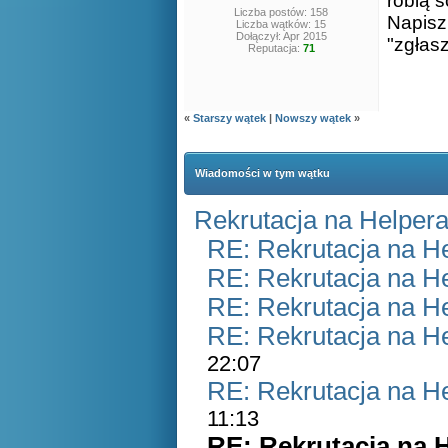
robią s
Liczba postów: 158
Napisz
Liczba wątków: 15
Dołączył: Apr 2015
"zgłas
Reputacja:
71
«
Starszy wątek
|
Nowszy wątek
»
Wiadomości w tym wątku
Rekrutacja na Helper
RE: Rekrutacja na H
RE: Rekrutacja na H
RE: Rekrutacja na H
RE: Rekrutacja na H
22:07
RE: Rekrutacja na H
11:13
RE: Rekrutacja na 