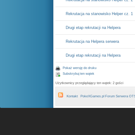
Rekrutacja na stanowisko Helper cz. 1
Drugi etap rekrutacji na Helpera
Rekrutacja na Helpera serwera
Drugi etap rekrutacji na Helpera
Pokaż wersję do druku
Subskrybuj ten wątek
Użytkownicy przeglądający ten wątek: 2 gości
Kontakt
PokeXGames.pl Forum Serwera OT