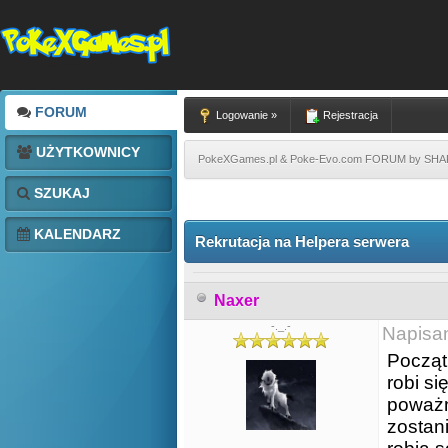
FORUM
Logowanie »
Rejestracja
UŻYTKOWNICY
PokeXGames.pl & Poke-Evo.com FORUM by SH
SZUKAJ
KALENDARZ
Rekrutacja na Helpera serwera
Naxer
-._.-
Napisa
Począt
robi si
poważn
zostan