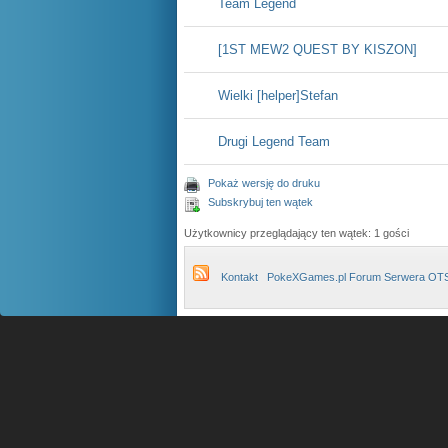
Team Legend
[1ST MEW2 QUEST BY KISZON]
Wielki [helper]Stefan
Drugi Legend Team
Pokaż wersję do druku
Subskrybuj ten wątek
Użytkownicy przeglądający ten wątek: 1 gości
Kontakt
PokeXGames.pl Forum Serwera OT