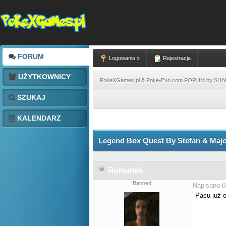
FORUM
Logowanie »
Rejestracja
UŻYTKOWNICY
PokeXGames.pl & Poke-Evo.com FORUM by SH
SZUKAJ
KALENDARZ
Legend Box Quest By Stefan & Major
Rumunek
Banned
Napisano 0
Pacu już o