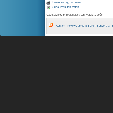
Pokaż wersję do druku
Subskrybuj ten wątek
Użytkownicy przeglądający ten wątek: 1 gości
Kontakt
PokeXGames.pl Forum Serwera OT