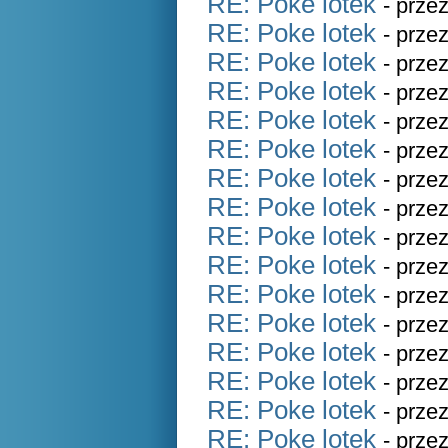
RE: Poke lotek
- prze
RE: Poke lotek
- prze
RE: Poke lotek
- prze
RE: Poke lotek
- prze
RE: Poke lotek
- prze
RE: Poke lotek
- prze
RE: Poke lotek
- prze
RE: Poke lotek
- prze
RE: Poke lotek
- prze
RE: Poke lotek
- prze
RE: Poke lotek
- prze
RE: Poke lotek
- prze
RE: Poke lotek
- prze
RE: Poke lotek
- prze
RE: Poke lotek
- prze
RE: Poke lotek
- prze