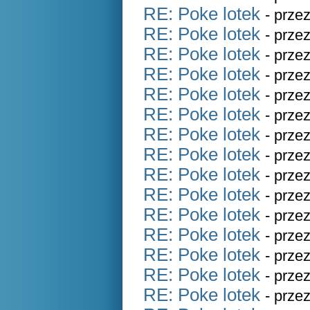
RE: Poke lotek
- prze
RE: Poke lotek
- prze
RE: Poke lotek
- prze
RE: Poke lotek
- prze
RE: Poke lotek
- prze
RE: Poke lotek
- prze
RE: Poke lotek
- prze
RE: Poke lotek
- prze
RE: Poke lotek
- prze
RE: Poke lotek
- prze
RE: Poke lotek
- prze
RE: Poke lotek
- prze
RE: Poke lotek
- prze
RE: Poke lotek
- prze
RE: Poke lotek
- prze