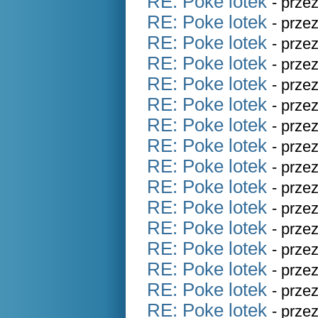
RE: Poke lotek
- prze
RE: Poke lotek
- prze
RE: Poke lotek
- prze
RE: Poke lotek
- prze
RE: Poke lotek
- prze
RE: Poke lotek
- prze
RE: Poke lotek
- prze
RE: Poke lotek
- prze
RE: Poke lotek
- prze
RE: Poke lotek
- prze
RE: Poke lotek
- prze
RE: Poke lotek
- prze
RE: Poke lotek
- prze
RE: Poke lotek
- prze
RE: Poke lotek
- prze
RE: Poke lotek
- prze