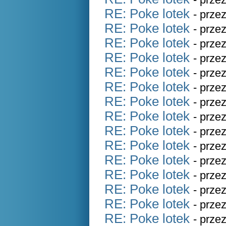
RE: Poke lotek
- prze
RE: Poke lotek
- prze
RE: Poke lotek
- prze
RE: Poke lotek
- prze
RE: Poke lotek
- prze
RE: Poke lotek
- prze
RE: Poke lotek
- prze
RE: Poke lotek
- prze
RE: Poke lotek
- prze
RE: Poke lotek
- prze
RE: Poke lotek
- prze
RE: Poke lotek
- prze
RE: Poke lotek
- prze
RE: Poke lotek
- prze
RE: Poke lotek
- prze