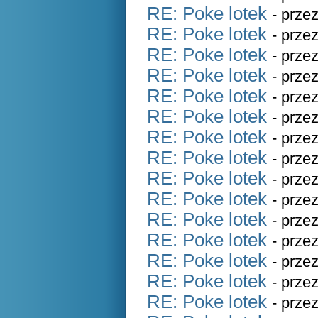
RE: Poke lotek
- prze
RE: Poke lotek
- prze
RE: Poke lotek
- prze
RE: Poke lotek
- prze
RE: Poke lotek
- prze
RE: Poke lotek
- prze
RE: Poke lotek
- prze
RE: Poke lotek
- prze
RE: Poke lotek
- prze
RE: Poke lotek
- prze
RE: Poke lotek
- prze
RE: Poke lotek
- prze
RE: Poke lotek
- prze
RE: Poke lotek
- prze
RE: Poke lotek
- prze