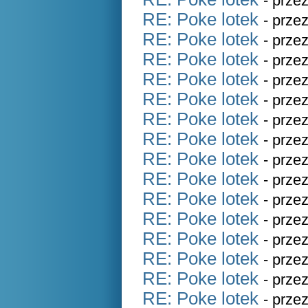
- prze
RE: Poke lotek
- prze
RE: Poke lotek
- prze
RE: Poke lotek
- prze
RE: Poke lotek
- prze
RE: Poke lotek
- prze
RE: Poke lotek
- prze
RE: Poke lotek
- prze
RE: Poke lotek
- prze
RE: Poke lotek
- prze
RE: Poke lotek
- prze
RE: Poke lotek
- prze
RE: Poke lotek
- prze
RE: Poke lotek
- prze
RE: Poke lotek
- prze
RE: Poke lotek
- prze