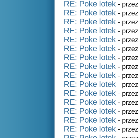
RE: Poke lotek
- prze
RE: Poke lotek
- prze
RE: Poke lotek
- prze
RE: Poke lotek
- prze
RE: Poke lotek
- prze
RE: Poke lotek
- prze
RE: Poke lotek
- prze
RE: Poke lotek
- prze
RE: Poke lotek
- prze
RE: Poke lotek
- prze
RE: Poke lotek
- prze
RE: Poke lotek
- prze
RE: Poke lotek
- prze
RE: Poke lotek
- prze
RE: Poke lotek
- prze
RE: Poke lotek