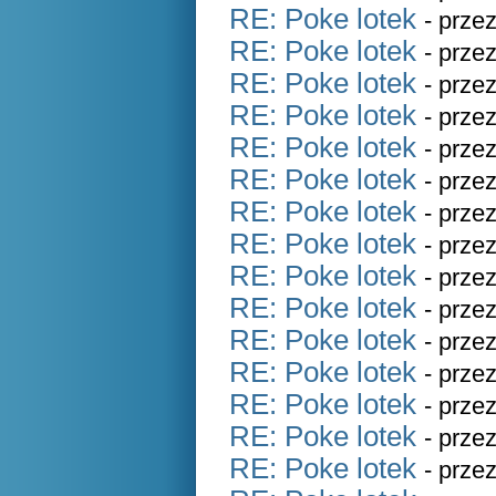
RE: Poke lotek
- prze
RE: Poke lotek
- prze
RE: Poke lotek
- prze
RE: Poke lotek
- prze
RE: Poke lotek
- prze
RE: Poke lotek
- prze
RE: Poke lotek
- prze
RE: Poke lotek
- prze
RE: Poke lotek
- prze
RE: Poke lotek
- prze
RE: Poke lotek
- prze
RE: Poke lotek
- prze
RE: Poke lotek
- prze
RE: Poke lotek
- prze
RE: Poke lotek
- prze