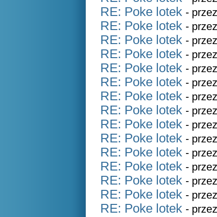
RE: Poke lotek
- prze
RE: Poke lotek
- prze
RE: Poke lotek
- prze
RE: Poke lotek
- prze
RE: Poke lotek
- prze
RE: Poke lotek
- prze
RE: Poke lotek
- prze
RE: Poke lotek
- prze
RE: Poke lotek
- prze
RE: Poke lotek
- prze
RE: Poke lotek
- prze
RE: Poke lotek
- prze
RE: Poke lotek
- prze
RE: Poke lotek
- prze
RE: Poke lotek
- prze