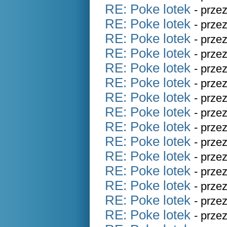
RE: Poke lotek
- prze
RE: Poke lotek
- prze
RE: Poke lotek
- prze
RE: Poke lotek
- prze
RE: Poke lotek
- prze
RE: Poke lotek
- prze
RE: Poke lotek
- prze
RE: Poke lotek
- prze
RE: Poke lotek
- prze
RE: Poke lotek
- prze
RE: Poke lotek
- prze
RE: Poke lotek
- prze
RE: Poke lotek
- prze
RE: Poke lotek
- prze
RE: Poke lotek
- prze