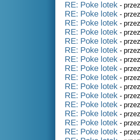
RE: Poke lotek
- prze
RE: Poke lotek
- prze
RE: Poke lotek
- prze
RE: Poke lotek
- prze
RE: Poke lotek
- prze
RE: Poke lotek
- prze
RE: Poke lotek
- prze
RE: Poke lotek
- prze
RE: Poke lotek
- prze
RE: Poke lotek
- prze
RE: Poke lotek
- prze
RE: Poke lotek
- prze
RE: Poke lotek
- prze
RE: Poke lotek
- prze
RE: Poke lotek
- prze