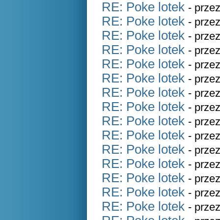
RE: Poke lotek
- prze
RE: Poke lotek
- prze
RE: Poke lotek
- prze
RE: Poke lotek
- prze
RE: Poke lotek
- prze
RE: Poke lotek
- prze
RE: Poke lotek
- prze
RE: Poke lotek
- prze
RE: Poke lotek
- prze
RE: Poke lotek
- prze
RE: Poke lotek
- prze
RE: Poke lotek
- prze
RE: Poke lotek
- prze
RE: Poke lotek
- prze
RE: Poke lotek
- prze