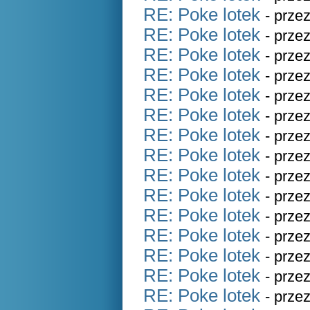
RE: Poke lotek
- prze
RE: Poke lotek
- prze
RE: Poke lotek
- prze
RE: Poke lotek
- prze
RE: Poke lotek
- prze
RE: Poke lotek
- prze
RE: Poke lotek
- prze
RE: Poke lotek
- prze
RE: Poke lotek
- prze
RE: Poke lotek
- prze
RE: Poke lotek
- prze
RE: Poke lotek
- prze
RE: Poke lotek
- prze
RE: Poke lotek
- prze
RE: Poke lotek
- prze