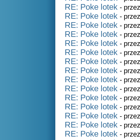
RE: Poke lotek
- prze
RE: Poke lotek
- prze
RE: Poke lotek
- prze
RE: Poke lotek
- prze
RE: Poke lotek
- prze
RE: Poke lotek
- prze
RE: Poke lotek
- prze
RE: Poke lotek
- prze
RE: Poke lotek
- prze
RE: Poke lotek
- prze
RE: Poke lotek
- prze
RE: Poke lotek
- prze
RE: Poke lotek
- prze
RE: Poke lotek
- prze
RE: Poke lotek
- prze