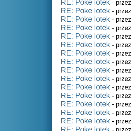
RE: Poke lotek
- prze
RE: Poke lotek
- prze
RE: Poke lotek
- prze
RE: Poke lotek
- prze
RE: Poke lotek
- prze
RE: Poke lotek
- prze
RE: Poke lotek
- prze
RE: Poke lotek
- prze
RE: Poke lotek
- prze
RE: Poke lotek
- prze
RE: Poke lotek
- prze
RE: Poke lotek
- prze
RE: Poke lotek
- prze
RE: Poke lotek
- prze
RE: Poke lotek
- prze
RE: Poke lotek
- prze