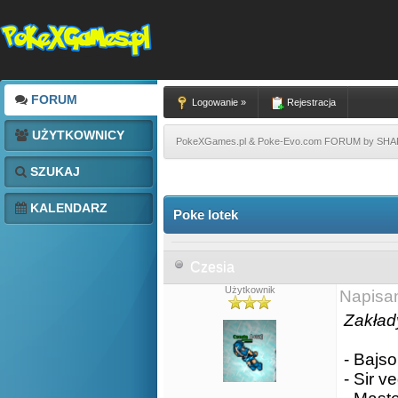
FORUM
Logowanie »
Rejestracja
UŻYTKOWNICY
PokeXGames.pl & Poke-Evo.com FORUM by SH
SZUKAJ
KALENDARZ
Poke lotek
Czesia
Użytkownik
Napisa
Zakład
- Bajso
- Sir v