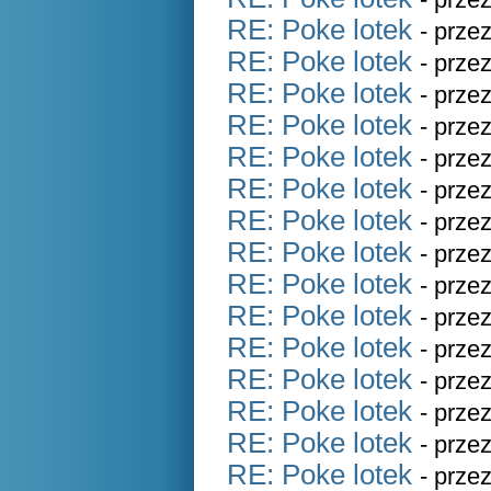
RE: Poke lotek
- prze
RE: Poke lotek
- prze
RE: Poke lotek
- prze
RE: Poke lotek
- prze
RE: Poke lotek
- prze
RE: Poke lotek
- prze
RE: Poke lotek
- prze
RE: Poke lotek
- prze
RE: Poke lotek
- prze
RE: Poke lotek
- prze
RE: Poke lotek
- prze
RE: Poke lotek
- prze
RE: Poke lotek
- prze
RE: Poke lotek
- prze
RE: Poke lotek
- prze