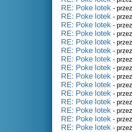
RE: Poke lotek
- prze
RE: Poke lotek
- prze
RE: Poke lotek
- prze
RE: Poke lotek
- prze
RE: Poke lotek
- prze
RE: Poke lotek
- prze
RE: Poke lotek
- prze
RE: Poke lotek
- prze
RE: Poke lotek
- prze
RE: Poke lotek
- prze
RE: Poke lotek
- prze
RE: Poke lotek
- prze
RE: Poke lotek
- prze
RE: Poke lotek
- prze
RE: Poke lotek
- prze