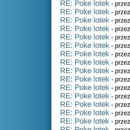
RE: Poke lotek
- prze
RE: Poke lotek
- prze
RE: Poke lotek
- prze
RE: Poke lotek
- prze
RE: Poke lotek
- prze
RE: Poke lotek
- prze
RE: Poke lotek
- prze
RE: Poke lotek
- prze
RE: Poke lotek
- prze
RE: Poke lotek
- prze
RE: Poke lotek
- prze
RE: Poke lotek
- prze
RE: Poke lotek
- prze
RE: Poke lotek
- prze
RE: Poke lotek
- prze
RE: Poke lotek
- prze