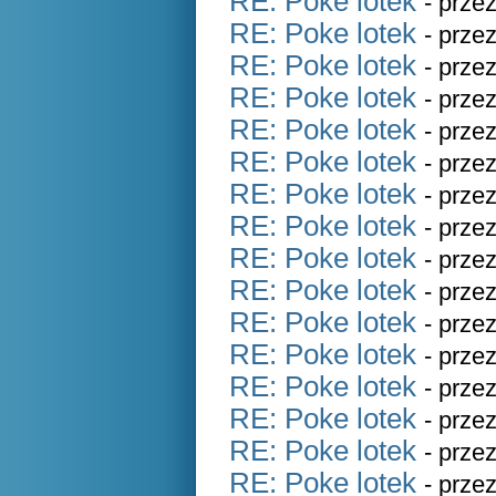
RE: Poke lotek
- prze
RE: Poke lotek
- prze
RE: Poke lotek
- prze
RE: Poke lotek
- prze
RE: Poke lotek
- prze
RE: Poke lotek
- prze
RE: Poke lotek
- prze
RE: Poke lotek
- prze
RE: Poke lotek
- prze
RE: Poke lotek
- prze
RE: Poke lotek
- prze
RE: Poke lotek
- prze
RE: Poke lotek
- prze
RE: Poke lotek
- prze
RE: Poke lotek
- prze
RE: Poke lotek
- prze