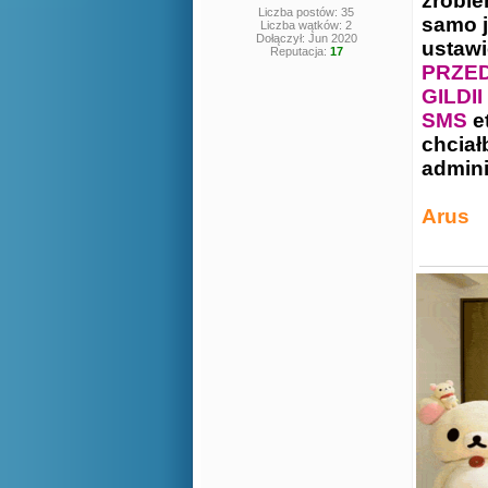
zrobie
Liczba postów: 35
samo ja
Liczba wątków: 2
Dołączył: Jun 2020
ustawi
Reputacja:
17
PRZED
GILDI
SMS
e
chciał
admini
Arus