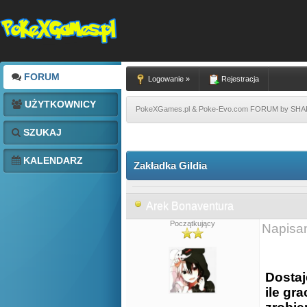
FORUM
Logowanie »
Rejestracja
UŻYTKOWNICY
PokeXGames.pl & Poke-Evo.com FORUM by SH
SZUKAJ
KALENDARZ
Zakładka Gildia
Arek Bonaventura
Początkujący
Napisa
Dostaj
ile gra