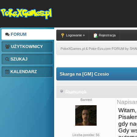
FORUM
Logowanie »
Rejestracja
UŻYTKOWNICY
PokeXGames.pl & Poke-Evo.com FORUM by SH
SZUKAJ
KALENDARZ
Skarga na [GM] Czesio
Rumunek
Banned
Napisa
Witam,
Pisałe
gdy na
Gdy ws
Liczba postów: 56