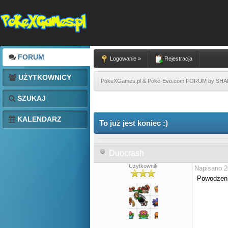
FORUM
Logowanie »
Rejestracja
UŻYTKOWNICY
PokeXGames.pl & Poke-Evo.com FORUM by SH
SZUKAJ
KALENDARZ
To już jest koniec :)
Duocrash
Użytkownik
Napisano 2
Powodzeni