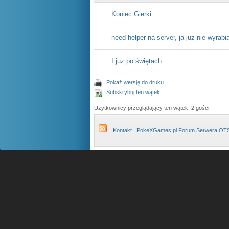
Koniec Gierki :
need helper na server, ja juz nie wyrabi
I już po świętach
Pokaż wersję do druku
Subskrybuj ten wątek
Użytkownicy przeglądający ten wątek: 2 gości
Kontakt
PokeXGames.pl Forum Serwera OT