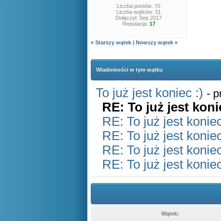
Liczba postów: 70
Liczba wątków: 31
Dołączył: Sep 2017
Reputacja:
17
«
Starszy wątek
|
Nowszy wątek
»
Wiadomości w tym wątku
To już jest koniec :)
- 
RE: To już jest koni
RE: To już jest koniec
RE: To już jest koniec
RE: To już jest koniec
RE: To już jest koniec
Wątek: