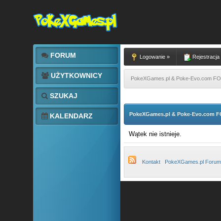
FORUM
Logowanie »
Rejestracja
UŻYTKOWNICY
PokeXGames.pl & Poke-Evo.com 
SZUKAJ
PokeXGames.pl & Poke-Evo.com
KALENDARZ
Wątek nie istnieje.
Kontakt
PokeXGames.pl Forum