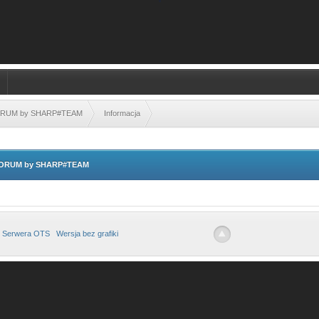
FORUM by SHARP#TEAM
Informacja
 FORUM by SHARP#TEAM
 Serwera OTS
Wersja bez grafiki