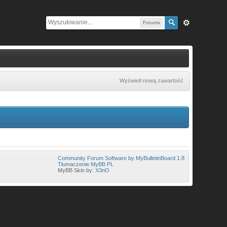
Forums
Wyświetl nową zawartość
Community Forum Software by MyBulletinBoard 1.8
Tłumaczenie MyBB PL
MyBB Skin by:
X3nO