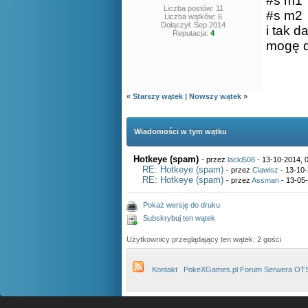
#s m1
Liczba postów: 11
#s m2
Liczba wątków: 6
Dołączył: Sep 2014
i tak d
Reputacja:
4
mogę d
«
Starszy wątek
|
Nowszy wątek
»
Wiadomości w tym wątku
Hotkeye (spam)
- przez
lacki508
- 13-10-2014, 
RE: Hotkeye (spam)
- przez
Clawisz
- 13-10-
RE: Hotkeye (spam)
- przez
Assman
- 13-05-
Pokaż wersję do druku
Subskrybuj ten wątek
Użytkownicy przeglądający ten wątek: 2 gości
Kontakt
PokeXGames.pl Forum Serwera OT