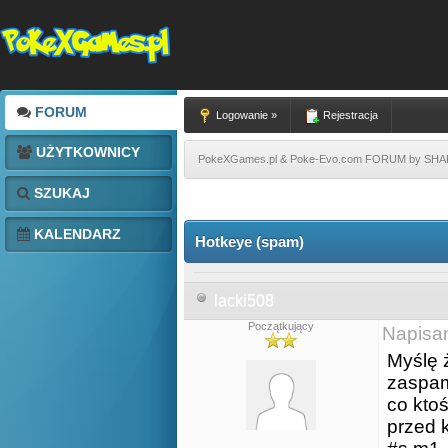
FORUM
Logowanie »
Rejestracja
UŻYTKOWNICY
PokeXGames.pl & Poke-Evo.com FORUM by SH
SZUKAJ
KALENDARZ
Hotkeye (spam)
lacki508
Początkujący
Napisa
Myślę 
zaspam
co kto
przed 