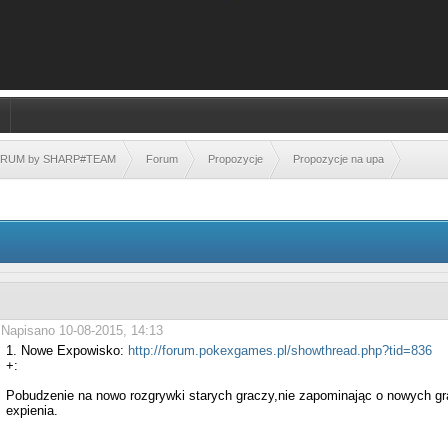
FORUM by SHARP#TEAM
Forum
Propozycje
Propozycje na upa
Napisano 10-08-2015, 14:13
1. Nowe Expowisko:
http://forum.pokexgames.pl/showthread.php?tid=836
+:
Pobudzenie na nowo rozgrywki starych graczy,nie zapominając o nowych g
expienia.