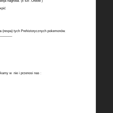
woja nagroda. (x szt .Orbów )
xpić
a (respa) tych Prehistorycznych pokemonów.
_______
ikamy w nie i przenosi nas :