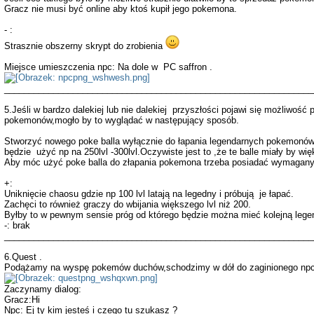
Gracz nie musi być online aby ktoś kupił jego pokemona.
- :
Strasznie obszerny skrypt do zrobienia
Miejsce umieszczenia npc: Na dole w PC saffron .
_______________________________________________________________
5.Jeśli w bardzo dalekiej lub nie dalekiej przyszłości pojawi się możliwość
pokemonów,mogło by to wyglądać w następujący sposób.
Stworzyć nowego poke balla wyłącznie do łapania legendarnych pokemonów 
będzie użyć np na 250lvl -300lvl.Oczywiste jest to ,że te balle miały by w
Aby móc użyć poke balla do złapania pokemona trzeba posiadać wymagany 
+:
Uniknięcie chaosu gdzie np 100 lvl latają na legedny i próbują je łapać.
Zachęci to również graczy do wbijania większego lvl niż 200.
Byłby to w pewnym sensie próg od którego będzie można mieć kolejną lege
-: brak
_______________________________________________________________
6.Quest .
Podążamy na wyspę pokemów duchów,schodzimy w dół do zaginionego npc
Zaczynamy dialog:
Gracz:Hi
Npc: Ej ty kim jesteś i czego tu szukasz ?