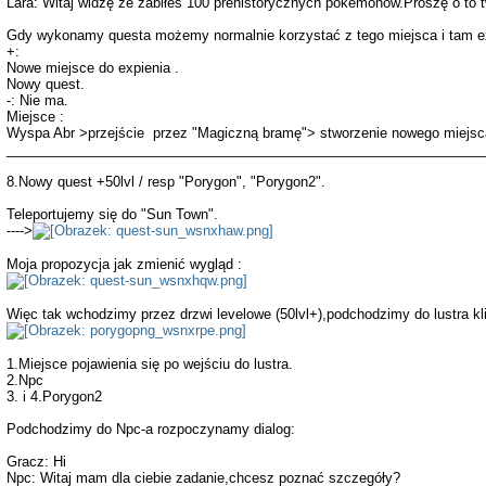
Lara: Witaj widzę że zabiłeś 100 prehistorycznych pokemonów.Proszę o to t
Gdy wykonamy questa możemy normalnie korzystać z tego miejsca i tam e
+:
Nowe miejsce do expienia .
Nowy quest.
-: Nie ma.
Miejsce :
Wyspa Abr >przejście przez "Magiczną bramę"> stworzenie nowego miejsc
_______________________________________________________________
8.Nowy quest +50lvl / resp "Porygon", "Porygon2".
Teleportujemy się do "Sun Town".
---->
Moja propozycja jak zmienić wygląd :
Więc tak wchodzimy przez drzwi levelowe (50lvl+),podchodzimy do lustra kl
1.Miejsce pojawienia się po wejściu do lustra.
2.Npc
3. i 4.Porygon2
Podchodzimy do Npc-a rozpoczynamy dialog:
Gracz: Hi
Npc: Witaj mam dla ciebie zadanie,chcesz poznać szczegóły?