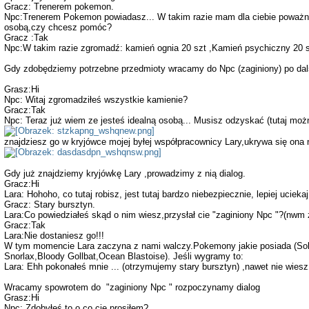
Gracz: Trenerem pokemon.
Npc:Trenerem Pokemon powiadasz... W takim razie mam dla ciebie poważne
osobą,czy chcesz pomóc?
Gracz :Tak
Npc:W takim razie zgromadź: kamień ognia 20 szt ,Kamień psychiczny 20 s
Gdy zdobędziemy potrzebne przedmioty wracamy do Npc (zaginiony) po dals
Grasz:Hi
Npc: Witaj zgromadziłeś wszystkie kamienie?
Gracz:Tak
Npc: Teraz już wiem ze jesteś idealną osobą... Musisz odzyskać (tutaj mo
znajdziesz go w kryjówce mojej byłej współpracownicy Lary,ukrywa się ona 
Gdy już znajdziemy kryjówkę Lary ,prowadzimy z nią dialog.
Gracz:Hi
Lara: Hohoho, co tutaj robisz, jest tutaj bardzo niebezpiecznie, lepiej uciekaj
Gracz: Stary bursztyn.
Lara:Co powiedziałeś skąd o nim wiesz,przysłał cie "zaginiony Npc "?(nwm
Gracz:Tak
Lara:Nie dostaniesz go!!!
W tym momencie Lara zaczyna z nami walczy.Pokemony jakie posiada (Sol
Snorlax,Bloody Gollbat,Ocean Blastoise). Jeśli wygramy to:
Lara: Ehh pokonałeś mnie ... (otrzymujemy stary bursztyn) ,nawet nie wiesz
Wracamy spowrotem do "zaginiony Npc " rozpoczynamy dialog
Grasz:Hi
Npc: Zdobyłeś to o co cię prosiłem?