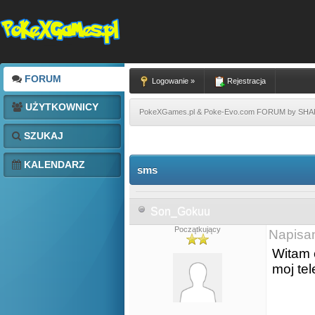
FORUM
Logowanie »
Rejestracja
UŻYTKOWNICY
PokeXGames.pl & Poke-Evo.com FORUM by SH
SZUKAJ
KALENDARZ
sms
Son_Gokuu
Początkujący
Napisa
Witam 
moj te