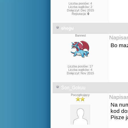
Liczba postów: 4
Liczba wątków: 2
Dołączył: Dec 2015
Reputacja:
0
shegu
Banned
Napisa
Bo maz 
Liczba postów: 17
Liczba wątków: 4
Dołączył: Nov 2015
Son_Gokuu
Początkujący
Napisa
Na num
kod do
Pisze 