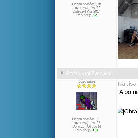
Liczba postów: 278
Liczba wątków: 10
Dołączył: Apr 2014
Reputacja:
52
Stefan Krol Zydowski
Dużo pisze
Napisa
Albo n
Liczba postów: 351
Liczba wątków: 25
Dołączył: Oct 2014
Reputacja:
118