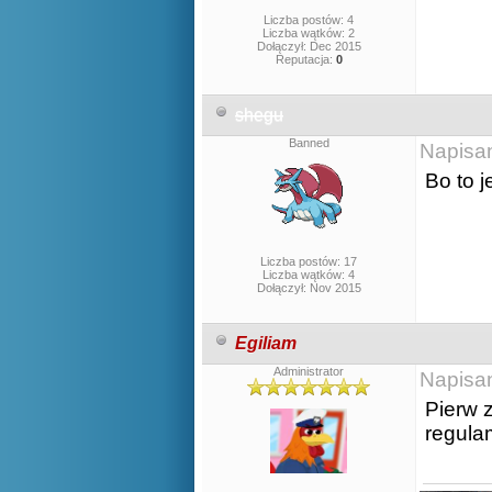
Liczba postów: 4
Liczba wątków: 2
Dołączył: Dec 2015
Reputacja:
0
shegu
Banned
Napisa
Bo to j
Liczba postów: 17
Liczba wątków: 4
Dołączył: Nov 2015
Egiliam
Administrator
Napisa
Pierw 
regula