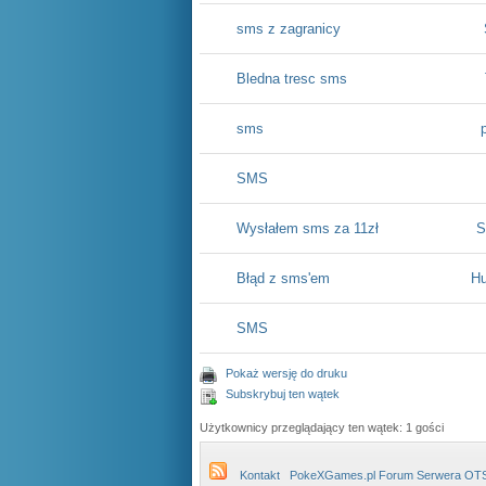
sms z zagranicy
Bledna tresc sms
sms
SMS
Wysłałem sms za 11zł
S
Błąd z sms'em
Hu
SMS
Pokaż wersję do druku
Subskrybuj ten wątek
Użytkownicy przeglądający ten wątek: 1 gości
Kontakt
PokeXGames.pl Forum Serwera OT