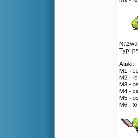
Nazwa:
Typ: p
Ataki:
M1 - co
M2 - re
M3 - ps
M4 - ca
M5 - ps
M6 - to