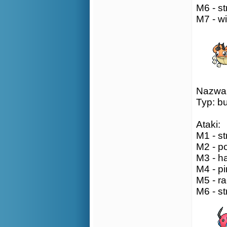
M6 - st
M7 - wi
Nazwa:
Typ: b
Ataki:
M1 - st
M2 - po
M3 - ha
M4 - pi
M5 - ra
M6 - st