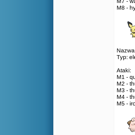
M7 - wa
M8 - h
Nazwa: 
Typ: el
Ataki:
M1 - qu
M2 - th
M3 - th
M4 - th
M5 - ir