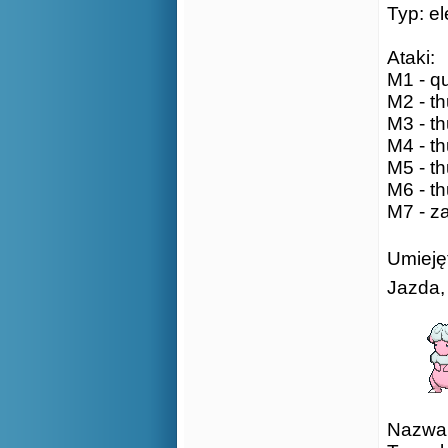
Typ: el
Ataki:
M1 - qu
M2 - th
M3 - th
M4 - th
M5 - th
M6 - th
M7 - za
Umiejęt
Jazda
Nazwa: 