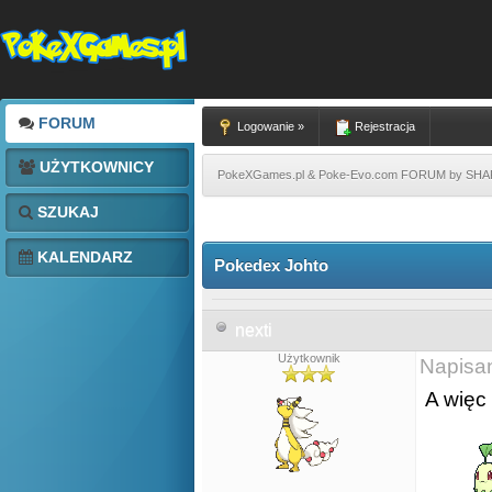
FORUM
Logowanie »
Rejestracja
UŻYTKOWNICY
PokeXGames.pl & Poke-Evo.com FORUM by SH
SZUKAJ
KALENDARZ
Pokedex Johto
nexti
Użytkownik
Napisa
A więc