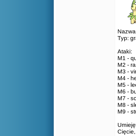
Nazwa:
Typ: g
Ataki:
M1 - qu
M2 - ra
M3 - vi
M4 - he
M5 - le
M6 - bu
M7 - so
M8 - sl
M9 - st
Umieję
Cięcie