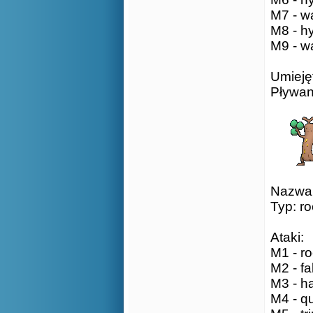
M7 - wa
M8 - h
M9 - wa
Umieję
Pływan
Nazwa:
Typ: r
Ataki:
M1 - ro
M2 - fa
M3 - ha
M4 - qu