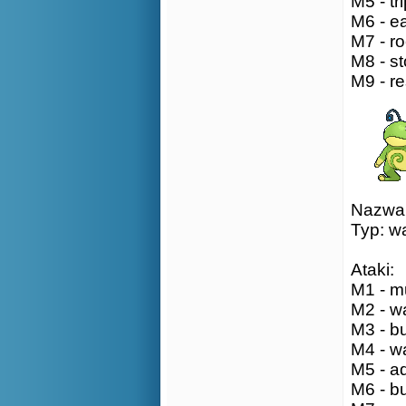
M5 - tri
M6 - ea
M7 - ro
M8 - st
M9 - re
Nazwa: 
Typ: w
Ataki:
M1 - m
M2 - wa
M3 - bu
M4 - wa
M5 - aq
M6 - bu