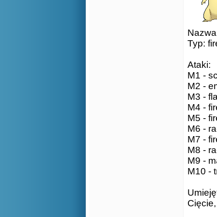
Nazwa:
Typ: fir
Ataki:
M1 - sc
M2 - em
M3 - fl
M4 - fir
M5 - fir
M6 - ra
M7 - fir
M8 - ra
M9 - ma
M10 - tr
Umieję
Cięcie