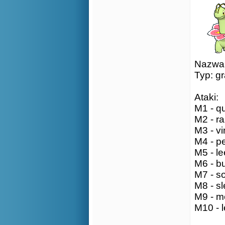
Nazwa:
Typ: g
Ataki:
M1 - qu
M2 - ra
M3 - vi
M4 - pe
M5 - le
M6 - bu
M7 - so
M8 - sl
M9 - me
M10 - l