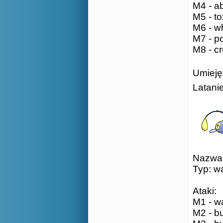
M4 - ab
M5 - to
M6 - wh
M7 - p
M8 - cr
Umiejęt
Latani
Nazwa:
Typ: w
Ataki:
M1 - wa
M2 - bu