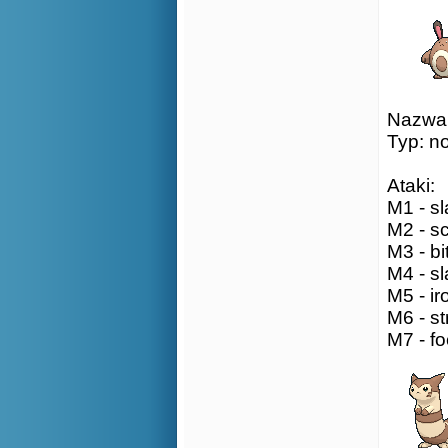
Nazwa: 
Typ: n
Ataki:
M1 - sl
M2 - sc
M3 - bi
M4 - sl
M5 - ir
M6 - st
M7 - fo