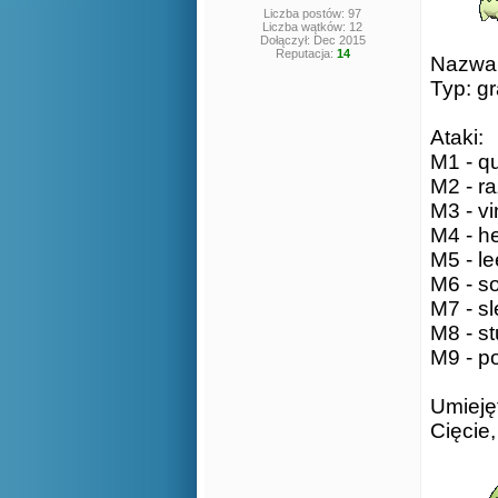
Liczba postów: 97
Liczba wątków: 12
Dołączył: Dec 2015
Reputacja:
14
Nazwa: 
Typ: g
Ataki:
M1 - qu
M2 - ra
M3 - vi
M4 - he
M5 - le
M6 - so
M7 - sl
M8 - st
M9 - p
Umieję
Cięcie