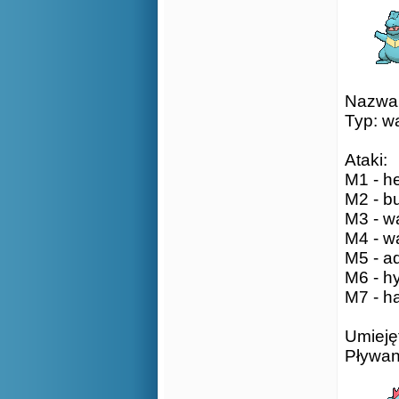
Nazwa: 
Typ: w
Ataki:
M1 - he
M2 - bu
M3 - wa
M4 - wa
M5 - aq
M6 - h
M7 - ha
Umieję
Pływan