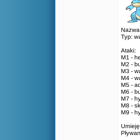
Nazwa: 
Typ: w
Ataki:
M1 - he
M2 - bu
M3 - wa
M4 - wa
M5 - aq
M6 - bu
M7 - h
M8 - sk
M9 - h
Umieję
Pływan