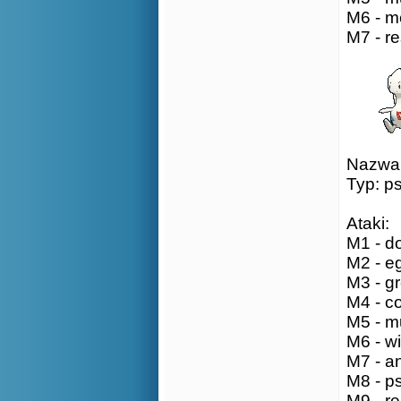
M6 - m
M7 - re
Nazwa: 
Typ: p
Ataki:
M1 - do
M2 - e
M3 - gr
M4 - co
M5 - mu
M6 - wi
M7 - a
M8 - ps
M9 - re