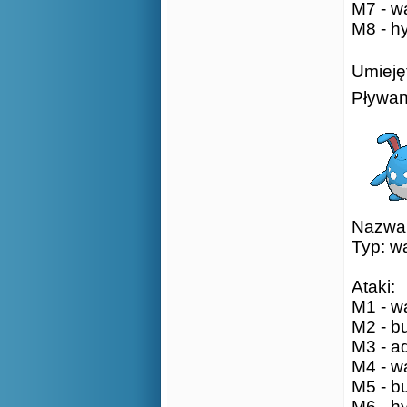
M7 - wa
M8 - h
Umiejęt
Pływan
Nazwa: 
Typ: w
Ataki:
M1 - wa
M2 - bu
M3 - aq
M4 - wa
M5 - b
M6 - h