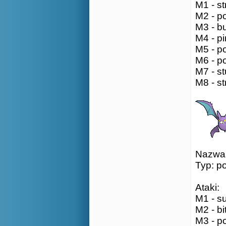
M1 - st
M2 - po
M3 - bu
M4 - pi
M5 - po
M6 - p
M7 - st
M8 - st
Nazwa:
Typ: p
Ataki:
M1 - su
M2 - bi
M3 - po