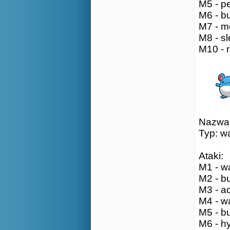
M5 - pe
M6 - bu
M7 - mo
M8 - sl
M10 - r
Nazwa: 
Typ: w
Ataki:
M1 - wa
M2 - bu
M3 - aq
M4 - wa
M5 - b
M6 - h