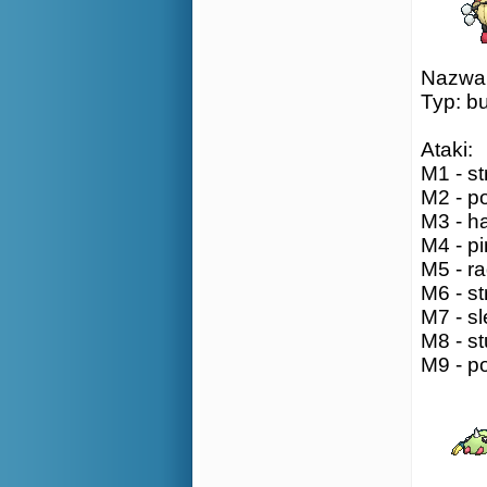
Nazwa:
Typ: b
Ataki:
M1 - st
M2 - po
M3 - ha
M4 - pi
M5 - ra
M6 - st
M7 - sl
M8 - st
M9 - p