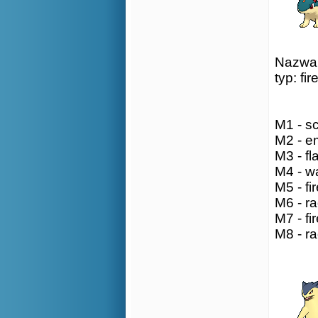
Nazwa:
typ: fir
M1 - sc
M2 - em
M3 - fl
M4 - w
M5 - fir
M6 - ra
M7 - fir
M8 - ra