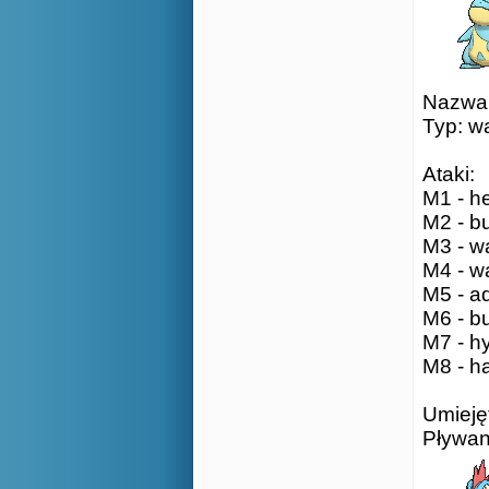
Nazwa:
Typ: w
Ataki:
M1 - he
M2 - bu
M3 - wa
M4 - wa
M5 - aq
M6 - bu
M7 - h
M8 - ha
Umieję
Pływan