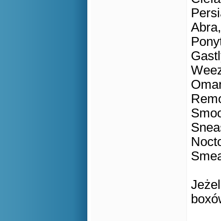
Persi
Abra,
Ponyt
Gastl
Weezi
Omany
Remor
Smooc
Sneas
Nocto
Smea
Jeżel
box