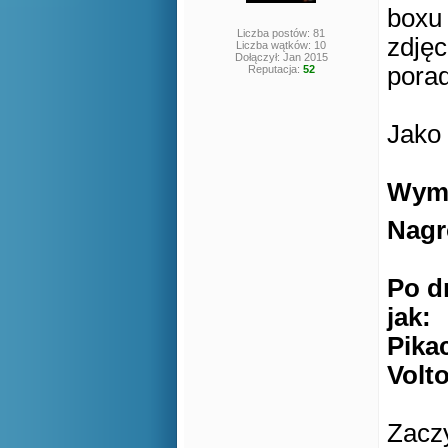
boxu 
Liczba postów: 81
zdjęc
Liczba wątków: 10
Dołączył: Jan 2015
porad
Reputacja:
52
Jako
Wyma
Nagr
Po d
jak:
Pika
Volt
Zacz