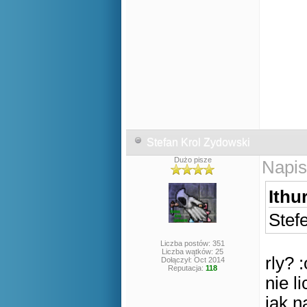
Stefan Krol Zydowski
Dużo pisze
Napis
Ithur
Stef
Liczba postów: 351
Liczba wątków: 25
rly? :
Dołączył: Oct 2014
Reputacja:
118
nie l
jak n