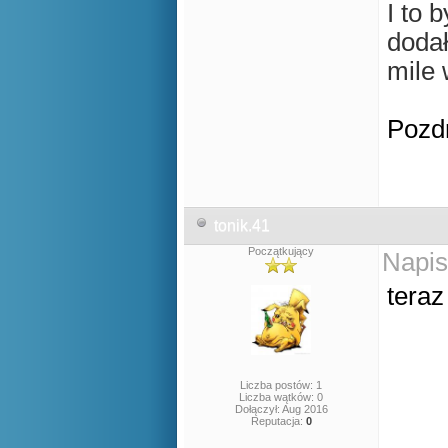
I to 
dodał
mile 
Pozd
tonik.41
Początkujący
Napis
teraz
Liczba postów: 1
Liczba wątków: 0
Dołączył: Aug 2016
Reputacja:
0