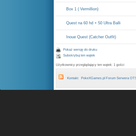
Box 1 ( Vermillion)
Quest na 60 hd + 50 Ultra Balli
Inoue Quest (Catcher Outfit)
Pokaż wersję do druku
Subskrybuj ten wątek
Użytkownicy przeglądający ten wątek: 1 gości
Kontakt
PokeXGames.pl Forum Serwera OT