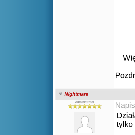
Wię
Pozd
Nightmare
Administrator
Napis
Dział
tylko