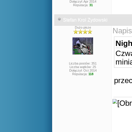
Dołączył: Apr 2014
Reputacja:
31
Stefan Krol Zydowski
Dużo pisze
Napis
Nigh
Czwa
mini
Liczba postów: 351
Liczba wątków: 25
Dołączył: Oct 2014
Reputacja:
118
przec