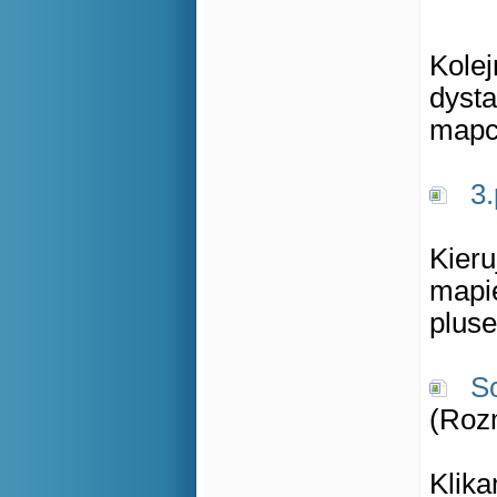
Kolej
dysta
mapc
3
Kieru
mapi
plus
S
(Rozm
Klika