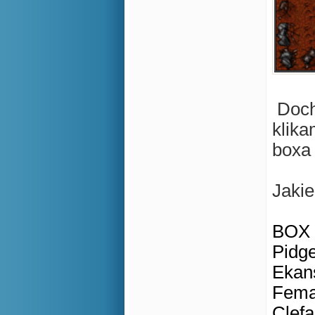
Doch
klika
boxa
Jaki
BOX 2
Pidge
Ekans
Femal
Clefa