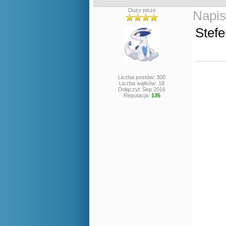
Dużo pisze
Napis
Stefe
Liczba postów: 300
Liczba wątków: 18
Dołączył: Sep 2016
Reputacja:
135