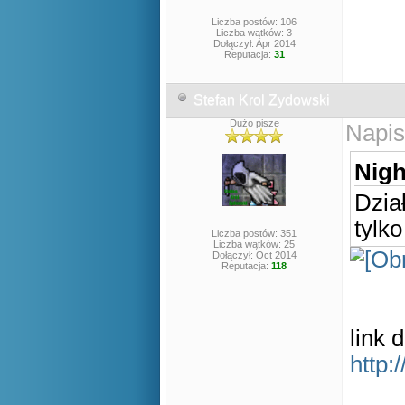
Liczba postów: 106
Liczba wątków: 3
Dołączył: Apr 2014
Reputacja:
31
Stefan Krol Zydowski
Dużo pisze
Napis
Nigh
Dzia
tylko
Liczba postów: 351
Liczba wątków: 25
Dołączył: Oct 2014
Reputacja:
118
link d
http: