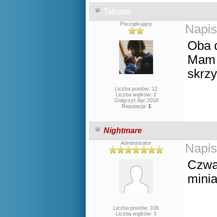
Tatuator
Początkujący
Napis
Oba 
Mam 8
skrzy
Liczba postów: 12
Liczba wątków: 2
Dołączył: Apr 2018
Reputacja:
1
Nightmare
Administrator
Napis
Czwa
minia
Liczba postów: 106
Liczba wątków: 3