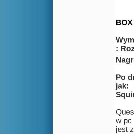
BOX
Wyma
: Roz
Nagr
Po d
jak:
Squir
Quest
w pc 
jest 