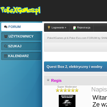
FORUM
Logowanie »
Rejestracja
UŻYTKOWNICY
PokeXGames.pl & Poke-Evo.com FORUM by SH
SZUKAJ
KALENDARZ
Quest Box 2, elektryczny i wodny
Regis
Super Moderator
Napis
Wita
Ze wz