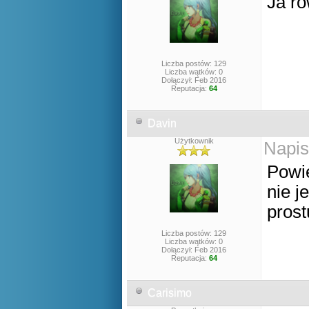
Ja ró
Liczba postów: 129
Liczba wątków: 0
Dołączył: Feb 2016
Reputacja:
64
Davin
Użytkownik
Napis
Powie
nie j
prost
Liczba postów: 129
Liczba wątków: 0
Dołączył: Feb 2016
Reputacja:
64
Carisimo