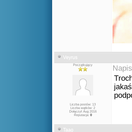
Veyrus
Początkujący
Napis
Troch
jakaś
podpo
Liczba postów: 13
Liczba wątków: 2
Dołączył: Aug 2016
Reputacja:
0
Taao