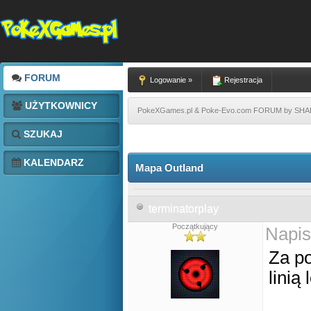
FORUM
Logowanie »
Rejestracja
UŻYTKOWNICY
PokeXGames.pl & Poke-Evo.com FORUM by SH
SZUKAJ
KALENDARZ
Mapa Outland
terminatorplay
Początkujący
Napis
Za p
linią