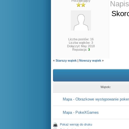
Początkujący
Napis
Skoro
Liczba postów: 16
Liczba wątków: 3
Dołączył: May 2018
Reputacja:
3
«
Starszy wątek
|
Nowszy wątek
»
Wątek:
Mapa - Obrazkowe występowanie pok
Mapa - PokeXGames
Pokaż wersję do druku