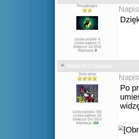
Początkujący
Napis
Dzię
Liczba postów: 4
Liczba wątków: 0
Dołączył: Jul 2018
Reputacja:
0
Stefan Krol Zydowski
Dużo pisze
Napis
Po pr
umies
widzę
Liczba postów: 351
Liczba wątków: 25
Dołączył: Oct 2014
Reputacja:
118