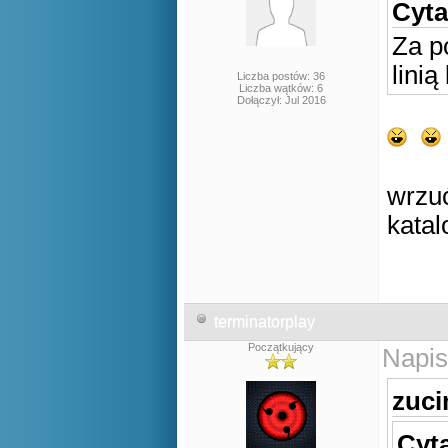
Cyta
Za p
linią
Liczba postów: 36
Liczba wątków: 6
Dołączył: Jul 2016
wrzu
katal
terminatorplay
Początkujący
Napis
zuci
Cyta