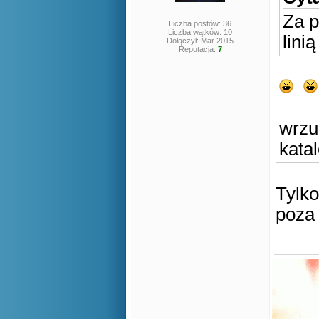
Za p
Liczba postów: 36
Liczba wątków: 10
lini
Dołączył: Mar 2015
Reputacja:
7
wrzu
kata
Tylko
poza