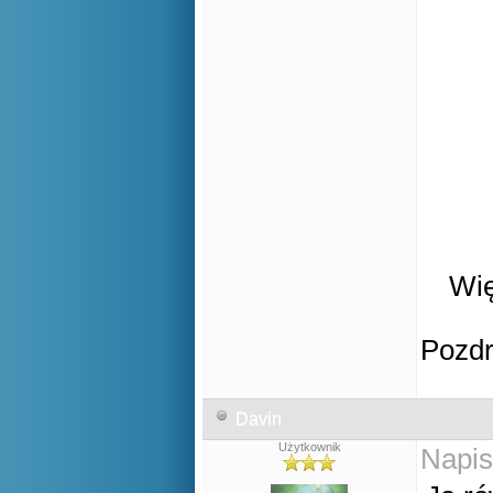
Wię
Pozd
Davin
Użytkownik
Napis