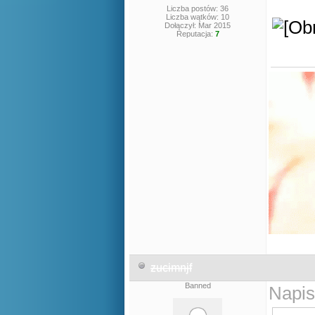
Liczba postów: 36
Liczba wątków: 10
Dołączył: Mar 2015
Reputacja:
7
zucimnjf
Banned
Napis