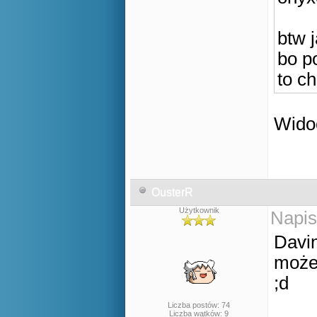
btw 
bo po
to c
Widoc
OusterR
Użytkownik
Napis
Davin
może 
;d
Liczba postów: 74
Liczba wątków: 9