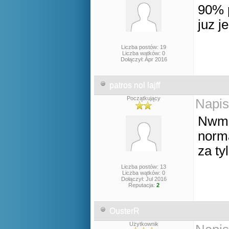
90% p
juz je
Liczba postów: 19
Liczba wątków: 0
Dołączył: Apr 2016
patros nol lajff
Początkujący
Napis
Nwm p
norma
za ty
Liczba postów: 13
Liczba wątków: 0
Dołączył: Jul 2016
Reputacja:
2
OusterR
Użytkownik