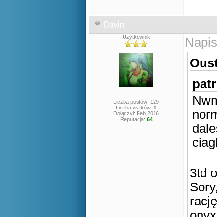
Davin
Użytkownik
Napis
Oust
patr
Nwm 
Liczba postów: 129
Liczba wątków: 0
norm
Dołączył: Feb 2016
Reputacja:
64
dale
ciagl
3td 
Sory
racj
onyx