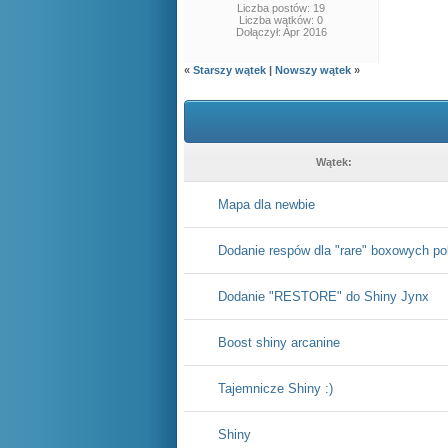
Liczba postów: 19
Liczba wątków: 0
Dołączył: Apr 2016
«
Starszy wątek
|
Nowszy wątek
»
Wątek:
Mapa dla newbie
Dodanie respów dla "rare" boxowych p
Dodanie "RESTORE" do Shiny Jynx
Boost shiny arcanine
Tajemnicze Shiny :)
Shiny