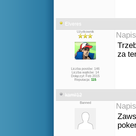
Elveres
Użytkownik
Napis
Trze
za te
Liczba postów: 146
Liczba wątków: 14
Dołączył: Feb 2015
Reputacja:
115
kamil12
Banned
Napis
Zawsz
pokem