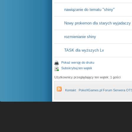
nawiązanie do tematu "shiny"
Nowy prokemon dla starych wyjadaczy
rozmienianie shiny
TASK dla wyższych Lv
Pokaż wersję do druku
Subskrybuj ten wątek
Użytkownicy przeglądający ten wątek: 1 gości
Kontakt
PokeXGames.pl Forum Serwera OT