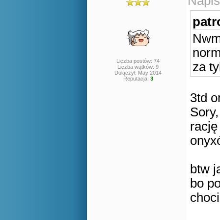
Napis
patr
Nwm 
norma
Liczba postów: 74
za ty
Liczba wątków: 9
Dołączył: May 2014
Reputacja:
3
3td 
Sory
racj
onyx
btw j
bo po
choci