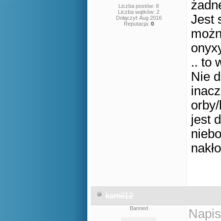
żadn
Liczba postów: 8
Liczba wątków: 2
Jest 
Dołączył: Aug 2016
Reputacja:
0
można
onyxy
.. to
Nie d
inacz
orby/
jest 
niebo
nakło
kamil12
Banned
Napis