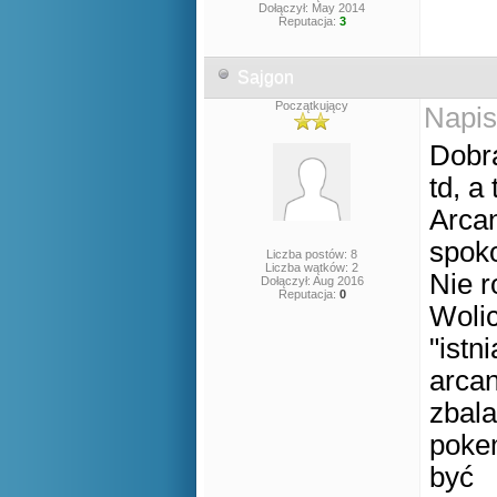
Dołączył: May 2014
Reputacja:
3
Sajgon
Początkujący
Napis
Dobra
td, a
Arca
spoko
Liczba postów: 8
Liczba wątków: 2
Nie r
Dołączył: Aug 2016
Reputacja:
0
Wolic
"istn
arcan
zbala
pokem
być