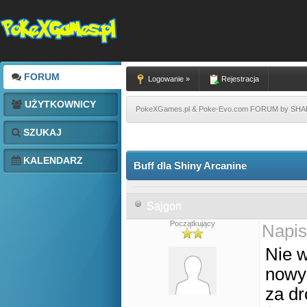
FORUM
Logowanie »
Rejestracja
UŻYTKOWNICY
PokeXGames.pl & Poke-Evo.com FORUM by SH
SZUKAJ
KALENDARZ
Buff dla Shiny Arcanine
Sajgon
Początkujący
Napis
Nie w
nowym
za dr