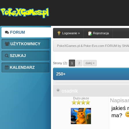
FORUM
Logowanie »
Rejestracja
UŻYTKOWNICY
PokeXGames.pl & Poke-Evo.com FORUM by SH
SZUKAJ
Strony (2):
1
2
dalej »
KALENDARZ
250+
osadnik
Dużo pisze
Napisa
jakieś
ma?