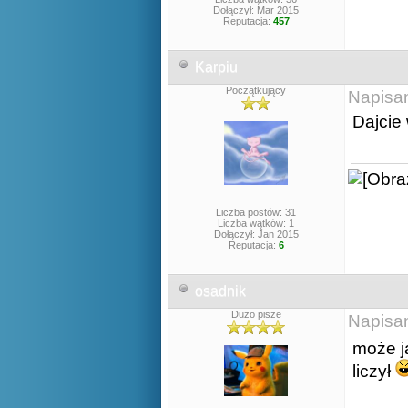
Dołączył: Mar 2015
Reputacja:
457
Karpiu
Początkujący
Napisa
Dajcie 
Liczba postów: 31
Liczba wątków: 1
Dołączył: Jan 2015
Reputacja:
6
osadnik
Dużo pisze
Napisa
może j
liczył