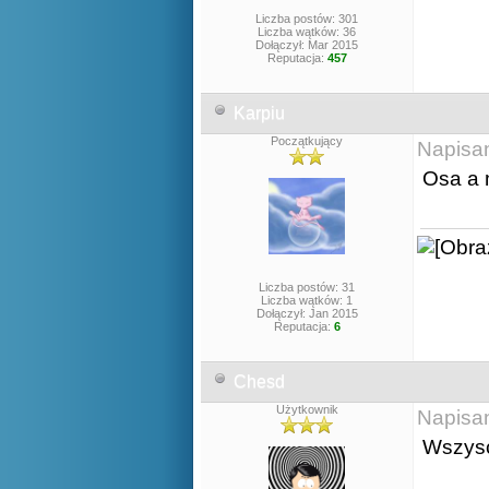
Liczba postów: 301
Liczba wątków: 36
Dołączył: Mar 2015
Reputacja:
457
Karpiu
Początkujący
Napisa
Osa a 
Liczba postów: 31
Liczba wątków: 1
Dołączył: Jan 2015
Reputacja:
6
Chesd
Użytkownik
Napisa
Wszyscy