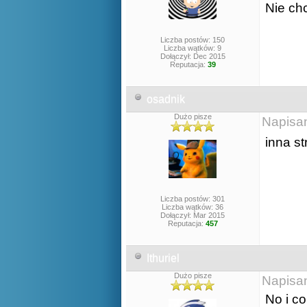
Nie chc
Liczba postów: 150
Liczba wątków: 9
Dołączył: Dec 2015
Reputacja:
39
osadnik
Dużo pisze
Napisa
inna s
Liczba postów: 301
Liczba wątków: 36
Dołączył: Mar 2015
Reputacja:
457
Ithuriel
Dużo pisze
Napisa
No i c