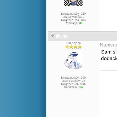
Liczba postów: 150
Liczba wątków: 9
Dołączył: Dec 2015
Reputacja:
39
Ithuriel
Dużo pisze
Napisa
Sam się
dodacie
Liczba postów: 300
Liczba wątków: 18
Dołączył: Sep 2016
Reputacja:
135