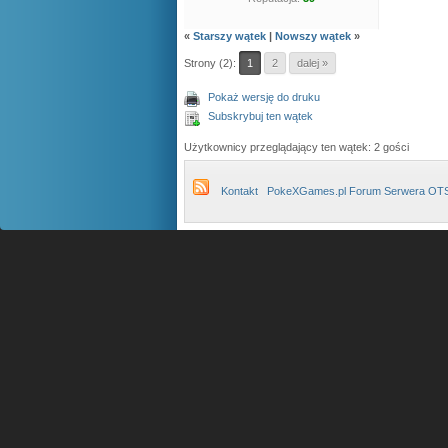
«
Starszy wątek
|
Nowszy wątek
»
Strony (2):
1
2
dalej »
Pokaż wersję do druku
Subskrybuj ten wątek
Użytkownicy przeglądający ten wątek: 2 gości
Kontakt
PokeXGames.pl Forum Serwera OT