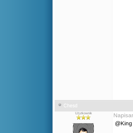
Chesd
Użytkownik
Napisa
@King