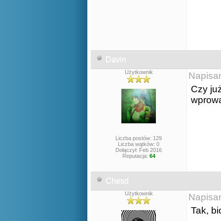
Davin
Użytkownik
Napisa
Czy ju
wprow
Liczba postów: 129
Liczba wątków: 0
Dołączył: Feb 2016
Reputacja:
64
Chesd
Użytkownik
Napisa
Tak, bi