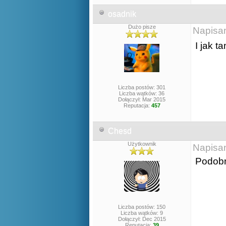
osadnik
Dużo pisze
Napisa
I jak t
Liczba postów: 301
Liczba wątków: 36
Dołączył: Mar 2015
Reputacja:
457
Chesd
Użytkownik
Napisa
Podobn
Liczba postów: 150
Liczba wątków: 9
Dołączył: Dec 2015
Reputacja:
39