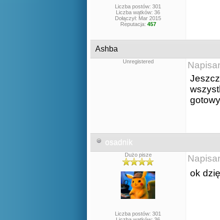
Liczba postów: 301
Liczba wątków: 36
Dołączył: Mar 2015
Reputacja:
457
Ashba
Unregistered
Napisa
Jeszcz
wszyst
gotowy
osadnik
Dużo pisze
Napisa
ok dzi
Liczba postów: 301
Liczba wątków: 36