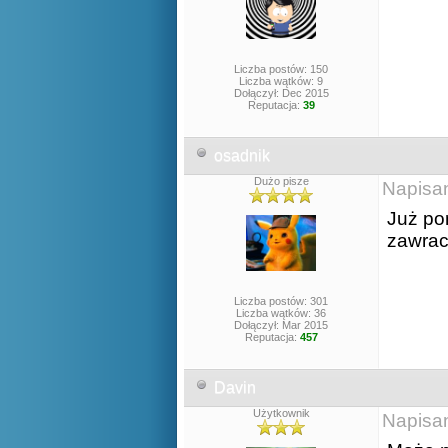
Liczba postów: 150
Liczba wątków: 9
Dołączył: Dec 2015
Reputacja:
39
osadnik
Dużo pisze
Napisa
Już po
zawrac
Liczba postów: 301
Liczba wątków: 36
Dołączył: Mar 2015
Reputacja:
457
Davin
Użytkownik
Napisa