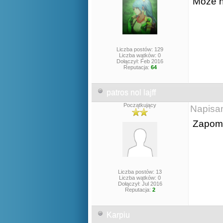
Może n
Liczba postów: 129
Liczba wątków: 0
Dołączył: Feb 2016
Reputacja:
64
patros nol lajff
Początkujący
Napisa
Zapomn
Liczba postów: 13
Liczba wątków: 0
Dołączył: Jul 2016
Reputacja:
2
Karpiu