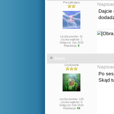
Początkujący
Napisa
Dajcie
dodadz
Liczba postów: 31
Liczba wątków: 1
Dołączył: Jan 2015
Reputacja:
6
Davin
Użytkownik
Napisa
Po ses
Skąd t
Liczba postów: 129
Liczba wątków: 0
Dołączył: Feb 2016
Reputacja:
64