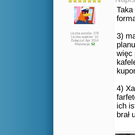
Taka 
forma
Liczba postów: 278
3) ma
Liczba wątków: 10
Dołączył: Apr 2014
planu
Reputacja:
52
więc 
kafel
kupo
4) Xa
farf
ich i
brał 