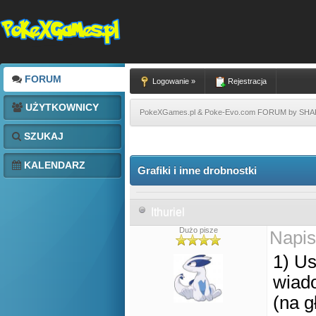
FORUM
Logowanie »
Rejestracja
UŻYTKOWNICY
PokeXGames.pl & Poke-Evo.com FORUM by SH
SZUKAJ
KALENDARZ
Grafiki i inne drobnostki
Ithuriel
Dużo pisze
Napis
1) Us
wiado
(na g