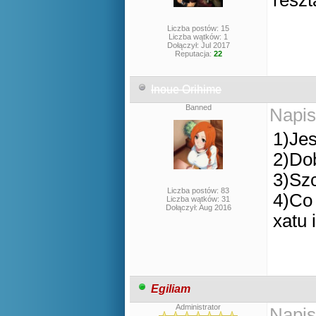
reszt
Liczba postów: 15
Liczba wątków: 1
Dołączył: Jul 2017
Reputacja:
22
Inoue Orihime
Banned
Napis
1)Je
2)Do
3)Szc
Liczba postów: 83
4)Co 
Liczba wątków: 31
Dołączył: Aug 2016
xatu 
Egiliam
Administrator
Napis