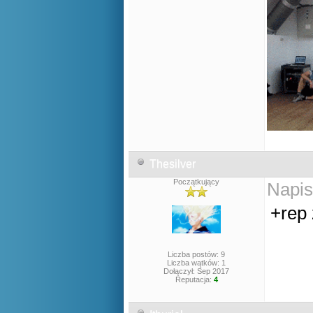
Thesilver
Początkujący
Napis
+rep 
Liczba postów: 9
Liczba wątków: 1
Dołączył: Sep 2017
Reputacja:
4