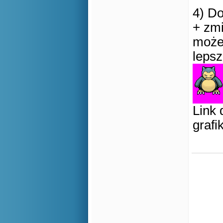
4) Do
+ zmi
może 
lepsz
Link 
grafi