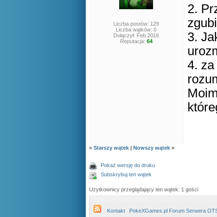
2. Pr
zgubi
Liczba postów: 129
Liczba wątków: 0
3. Ja
Dołączył: Feb 2016
Reputacja:
64
urozm
4. za
rozu
Moim 
które
«
Starszy wątek
|
Nowszy wątek
»
Pokaż wersję do druku
Subskrybuj ten wątek
Użytkownicy przeglądający ten wątek: 1 gości
Kontakt
PokeXGames.pl Forum Serwera OT