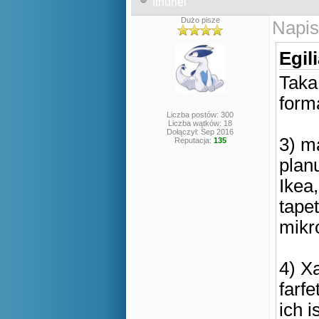
Ithuriel
Dużo pisze
Napis
Egil
Taka
form
Liczba postów: 300
Liczba wątków: 18
Dołączył: Sep 2016
3) ma
Reputacja:
135
plan
Ikea
tape
mikr
4) X
farf
ich i