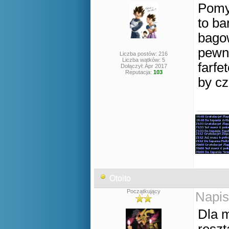
Pomy
to b
bagow
pewni
Liczba postów: 216
Liczba wątków: 5
farfe
Dołączył: Apr 2017
Reputacja:
103
by cz
Otoito
Początkujący
Napis
Dla m