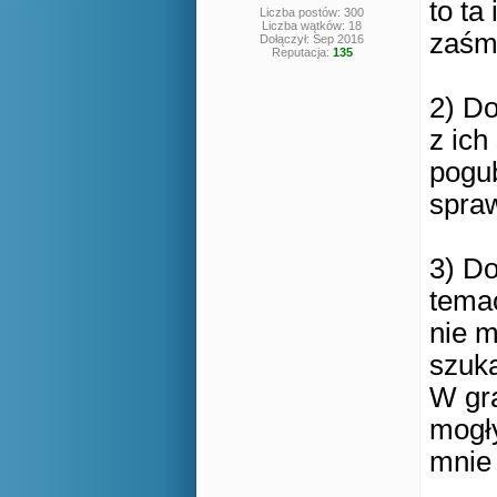
to ta
Liczba postów: 300
Liczba wątków: 18
zaśm
Dołączył: Sep 2016
Reputacja:
135
2) Do
z ich
pogub
spraw
3) D
temac
nie m
szuk
W gra
mogły
mnie 