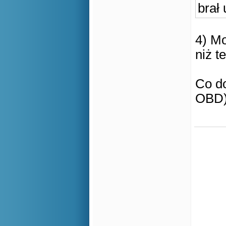
brał
4) Mo
niż t
Co d
OBD