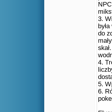
NPC 
miks
3. Wi
była
do z
mały
skał
wodn
4. T
licz
dost
5. W
6. R
poke