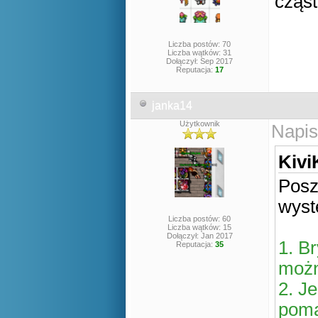
cząst
Liczba postów: 70
Liczba wątków: 31
Dołączył: Sep 2017
Reputacja:
17
janka14
Użytkownik
Napis
Kivi
Posz
wyst
Liczba postów: 60
Liczba wątków: 15
Dołączył: Jan 2017
1. B
Reputacja:
35
możn
2. J
poma