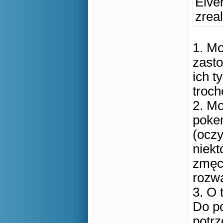
Elve
zrea
1. Mo
zasto
ich t
troch
2. Mo
poke
(oczy
niekt
zmęcz
rozwa
3. O 
Do p
potrz