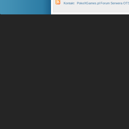
Kontakt
PokeXGames.pl Forum Serwera OT