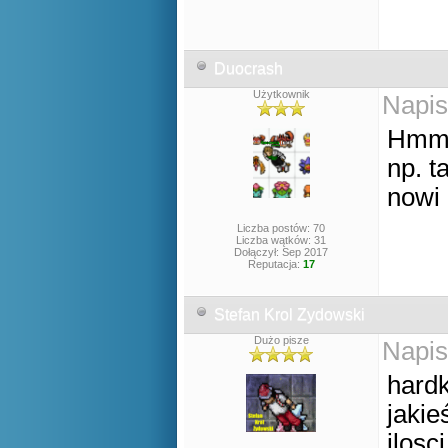
Duocrash
Użytkownik
Napis
Hmm.
np. t
nowi 
Liczba postów: 70
Liczba wątków: 31
Dołączył: Sep 2017
Reputacja:
17
Stefan Krol Zydowski
Dużo pisze
Napis
hardk
jakie
ilosc