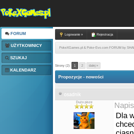
FORUM
Logowanie »
Rejestracja
UŻYTKOWNICY
PokeXGames.pl & Poke-Evo.com FORUM by SH
SZUKAJ
Strony (2):
1
2
dalej »
KALENDARZ
Propozycje - nowości
osadnik
Dużo pisze
Napis
Dla w
chcec
ciasn