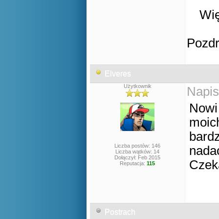
Wię
Pozd
Elveres
Użytkownik
Napis
Nowi 
moich
bardz
Liczba postów: 146
nadać
Liczba wątków: 14
Dołączył: Feb 2015
Czek
Reputacja:
115
Postrach