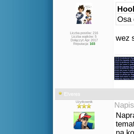
Hool
Osa 
Liczba postów: 216
wez s
Liczba wątków: 5
Dołączył: Apr 2017
Reputacja:
103
Elveres
Użytkownik
Napis
Napr
temat
na ko