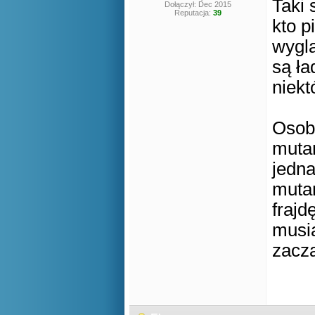
Taki 
Dołączył: Dec 2015
Reputacja:
39
kto p
wyglą
są ła
niekt
Osobi
mutan
jedna
mutan
frajd
musia
zacz