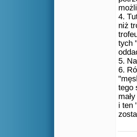
możl
4. Tu
niż t
trofe
tych 
odda
5. Na
6. Ró
"męsk
tego 
mały 
i ten 
zosta