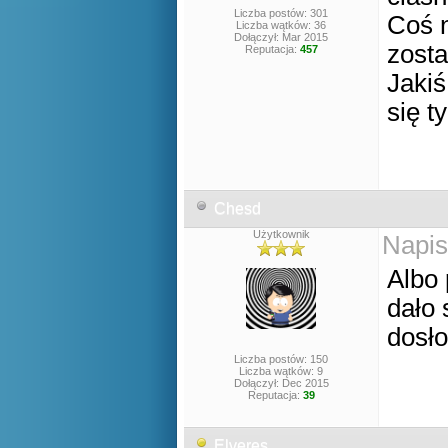
Liczba postów: 301
Coś 
Liczba wątków: 36
Dołączył: Mar 2015
zosta
Reputacja:
457
Jakiś
się t
Chesd
Użytkownik
Napis
Albo 
dało 
dosło
Liczba postów: 150
Liczba wątków: 9
Dołączył: Dec 2015
Reputacja:
39
Elveres