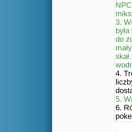
NPC 
miks
3. Wi
była
do z
mały
skał
wodn
4. T
licz
dost
5. W
6. R
poke