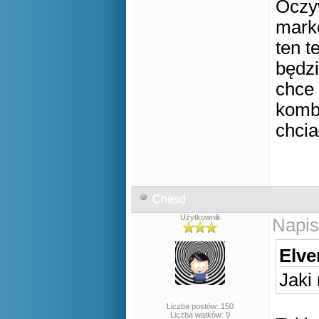
Oczyw
marke
ten t
będzi
chce 
kombi
chcia
Chesd
Użytkownik
Napis
Elve
Jaki
Liczba postów: 150
Liczba wątków: 9