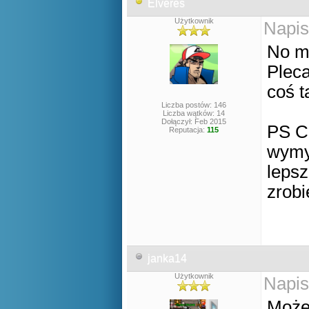
Elveres
Użytkownik
Napis
No mo
Pleca
coś t
Liczba postów: 146
Liczba wątków: 14
Dołączył: Feb 2015
PS C
Reputacja:
115
wymyś
lepsz
zrobi
janka14
Użytkownik
Napis
Może