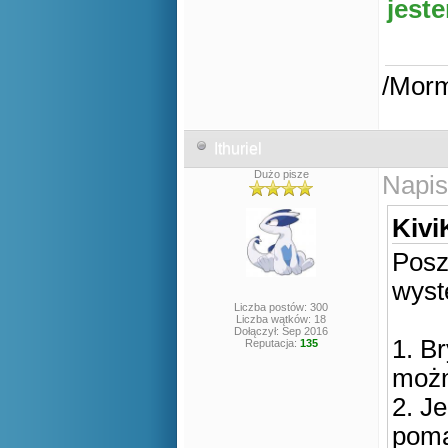
jest
/Mor
Ithuriel
Dużo pisze
Napis
Kivi
Posz
wyst
Liczba postów: 300
Liczba wątków: 18
Dołączył: Sep 2016
1. B
Reputacja:
135
możn
2. J
poma