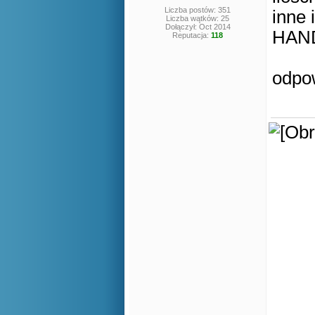
Liczba postów: 351
inne 
Liczba wątków: 25
Dołączył: Oct 2014
HAND
Reputacja:
118
odpo