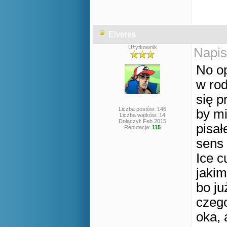
Elveres
Użytkownik
Napis
No op
w rod
się p
Liczba postów: 146
by mi
Liczba wątków: 14
Dołączył: Feb 2015
pisał
Reputacja:
115
sens 
Ice c
jakim
bo ju
czego
oka, 