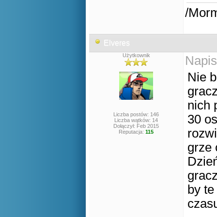
/Mor
Elveres
Użytkownik
Napis
Nie b
gracz
nich 
Liczba postów: 146
30 os
Liczba wątków: 14
Dołączył: Feb 2015
rozwi
Reputacja:
115
grze 
Dzień
gracz
by te
czas