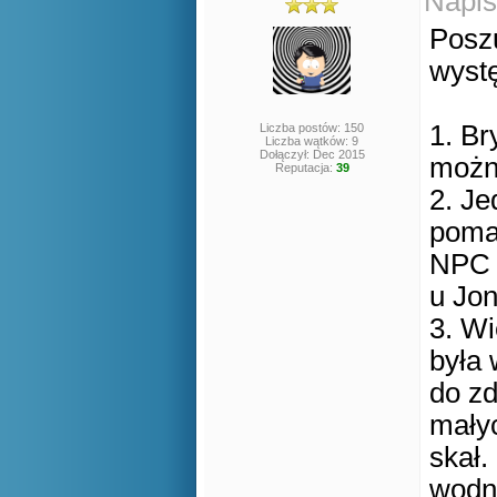
Napis
Posz
wyst
1. Br
Liczba postów: 150
Liczba wątków: 9
Dołączył: Dec 2015
można
Reputacja:
39
2. Je
pomar
NPC 
u Jo
3. Wi
była 
do zd
małyc
skał.
wodn