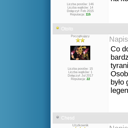
Liczba postów: 146
Liczba wątków: 14
Dołączył: Feb 2015
Reputacja:
115
Otoito
Początkujący
Napis
Co do
bardz
tyrani
Liczba postów: 15
Osobi
Liczba wątków: 1
Dołączył: Jul 2017
Reputacja:
22
było 
lege
Chesd
Użytkownik