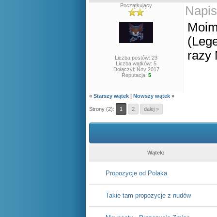
Początkujący
Napis
Moim
(Lege
razy 
Liczba postów: 23
Liczba wątków: 5
Dołączył: Nov 2017
Reputacja:
5
«
Starszy wątek
|
Nowszy wątek
»
Strony (2):
1
2
dalej »
Wątek:
Propozycje od Polaka
Takie tam propozycje z nudów