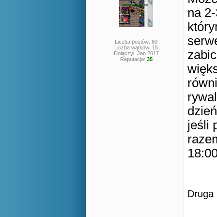
na 2-
któr
serw
Liczba postów: 60
Liczba wątków: 15
zabic
Dołączył: Jan 2017
Reputacja:
35
więk
równi
rywal
dzień
jeśli
razem
18:00
Druga 