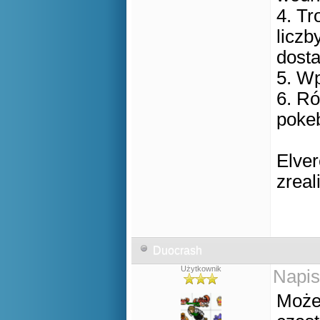
4. Tr
licz
dosta
5. Wp
6. R
pokeb
Elver
zreal
Duocrash
Użytkownik
Napis
Może 