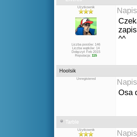
Użytkownik
Napis
Czeka
zapis
^^
Liczba postów: 146
Liczba wątków: 14
Dołączył: Feb 2015
Reputacja:
115
Hoolsik
Unregistered
Napis
Osa 
Tarble
Użytkownik
Napis