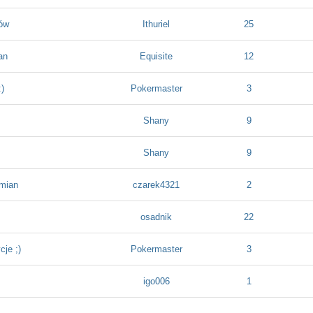
dów
Ithuriel
25
an
Equisite
12
)
Pokermaster
3
Shany
9
Shany
9
zmian
czarek4321
2
osadnik
22
cje ;)
Pokermaster
3
igo006
1