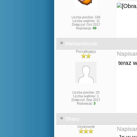
Liczba postów: 168
Liczba wątków: 11
Dołączył: Oct 2017
Reputacja:
49
Aleksandrovsk
Początkujący
Napisa
teraz 
Liczba postów: 25
Liczba wątków: 1
Dołączył: Sep 2017
Reputacja:
3
Shany
Użytkownik
Napisa