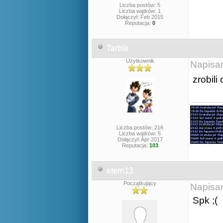
Liczba postów: 5
Liczba wątków: 1
Dołączył: Feb 2015
Reputacja:
0
Tarble
Użytkownik
Napisa
zrobili
Liczba postów: 216
Liczba wątków: 5
Dołączył: Apr 2017
Reputacja:
103
etern13
Początkujący
Napisa
Spk ;(