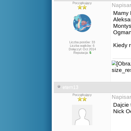
Początkujący
Napisa
Mamy E
Aleksa
Monty
Ogma
Liczba postów: 33
Kiedy 
Liczba wątków: 6
Dołączył: Oct 2014
Reputacja:
5
etern13
Początkujący
Napisa
Dajcie 
Nick O