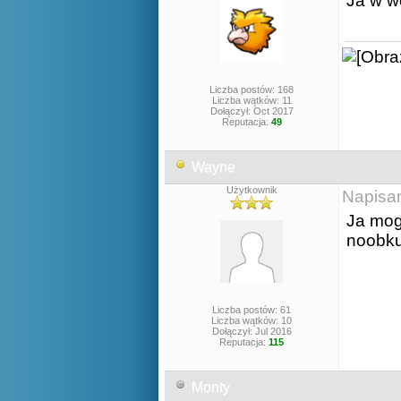
Ja w w
Liczba postów: 168
Liczba wątków: 11
Dołączył: Oct 2017
Reputacja:
49
Wayne
Użytkownik
Napisa
Ja mogę
noobku
Liczba postów: 61
Liczba wątków: 10
Dołączył: Jul 2016
Reputacja:
115
Monty