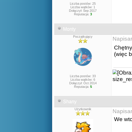
Liczba postów: 25
Liczba wątków: 1
Dołączył: Sep 2017
Reputacja:
3
Monty
Początkujący
Napisa
Chętny
(więc 
Liczba postów: 33
Liczba wątków: 6
Dołączył: Oct 2014
Reputacja:
5
Shany
Użytkownik
Napisa
We wto