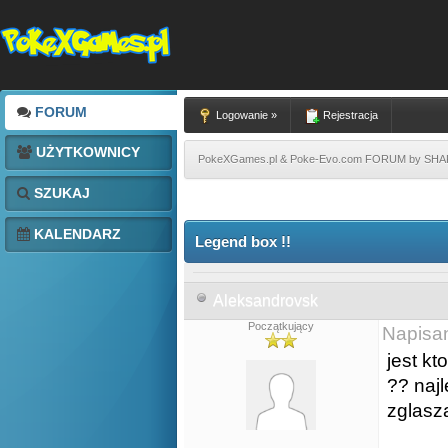
FORUM
Logowanie »
Rejestracja
UŻYTKOWNICY
PokeXGames.pl & Poke-Evo.com FORUM by SH
SZUKAJ
KALENDARZ
Legend box !!
Aleksandrovsk
Początkujący
Napisa
jest kt
?? naj
zglasz