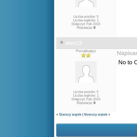
Liczba postów: 5
Liczba wątków: 1
Dołączył: Feb 2015
Reputacja:
0
etern13
Początkujący
Napisa
No to 
Liczba postów: 5
Liczba wątków: 1
Dołączył: Feb 2015
Reputacja:
0
«
Starszy wątek
|
Nowszy wątek
»