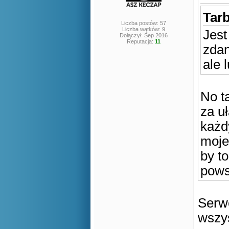
Tarb
Liczba postów: 57
Liczba wątków: 9
Jest
Dołączył: Sep 2016
Reputacja:
11
zdan
ale 
No t
za u
każd
moje
by t
pows
Serwe
wszys