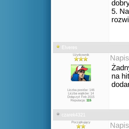
dobry
5. Na
rozwi
Elveres
Użytkownik
Napis
Żadny
na h
dodan
Liczba postów: 146
Liczba wątków: 14
Dołączył: Feb 2015
Reputacja:
115
czarek4321
Początkujący
Napis