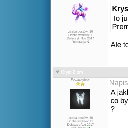
Krys
To j
Prem
Liczba postów: 16
Liczba wątków: 7
Dołączył: Nov 2017
Reputacja:
0
Ale t
KrystiZiom
Początkujący
Napis
A jak
co by
?
Liczba postów: 35
Liczba wątków: 13
Dołączył: Aug 2017