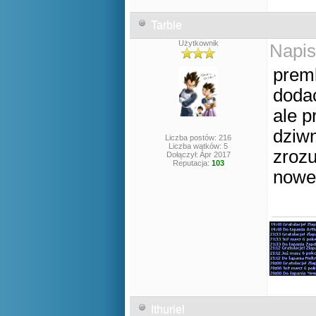
Tarble
Użytkownik
Napis
premk
dodac
ale 
dziwn
Liczba postów: 216
Liczba wątków: 5
zrozu
Dołączył: Apr 2017
Reputacja:
103
nowe
Ithuriel