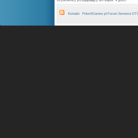
Użytkownicy przeglądający ten wątek: 4 gości
Kontakt
PokeXGames.pl Forum Serwera OT