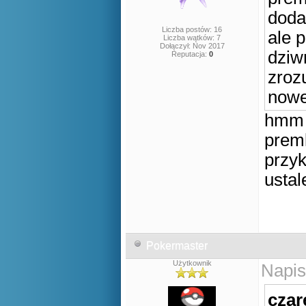
doda
Liczba postów: 16
ale 
Liczba wątków: 7
Dołączył: Nov 2017
dziw
Reputacja:
0
zroz
nowe
hmm a
prem
przy
ustal
Pokermaster
Użytkownik
Napis
czar