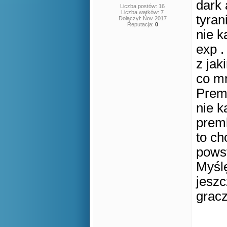
dark 
Liczba postów: 16
Liczba wątków: 7
tyran
Dołączył: Nov 2017
Reputacja:
0
nie k
exp .
z jak
co mn
Premk
nie k
premk
to ch
powst
Myślę
jeszc
grac