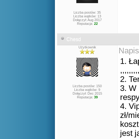
Liczba postów: 35
Liczba wątków: 13
Dołączył: Aug 2017
Reputacja:
22
Chesd
Użytkownik
Napis
1. Ła
,,,,,,,,
2. Te
3. W 
Liczba postów: 150
Liczba wątków: 9
Dołączył: Dec 2015
respy
Reputacja:
39
4. Vi
zł/mi
koszt
jest 