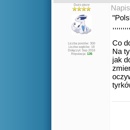
Dużo pisze
Napis
"Pols
,,,,,,,,
Co d
Liczba postów: 300
Liczba wątków: 18
Na ty
Dołączył: Sep 2016
Reputacja:
135
jak d
zmien
oczyw
tyrkó