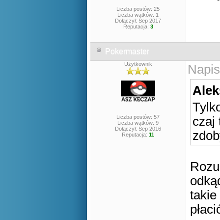
Liczba postów: 25
Liczba wątków: 1
Dołączył: Sep 2017
Reputacja:
3
Pokermaster
Użytkownik
Napis
Alek
Tylk
Liczba postów: 57
czaj
Liczba wątków: 9
Dołączył: Sep 2016
zdob
Reputacja:
11
Rozu
odkąd
takie
płaci