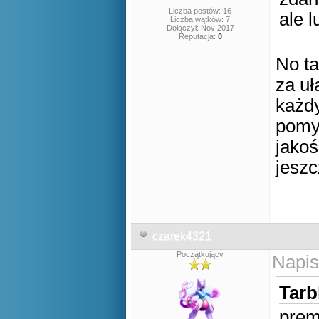
Liczba postów: 16
ale l
Liczba wątków: 7
Dołączył: Nov 2017
Reputacja:
0
No ta
za uł
każdy
pomys
jakoś
jesz
czarek4321
Początkujący
Napis
Tarb
prem