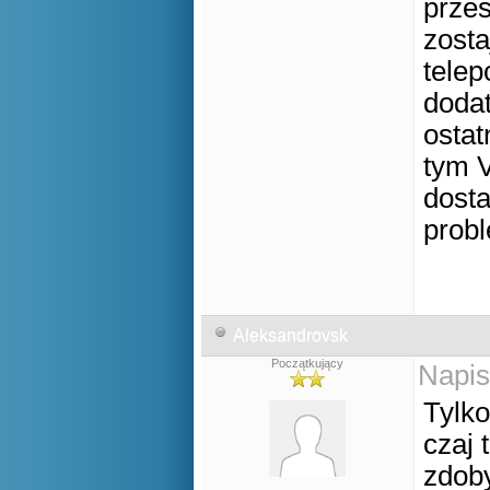
przes
zosta
telep
dodat
ostat
tym V
dosta
probl
Aleksandrovsk
Początkujący
Napis
Tylko
czaj 
zdob