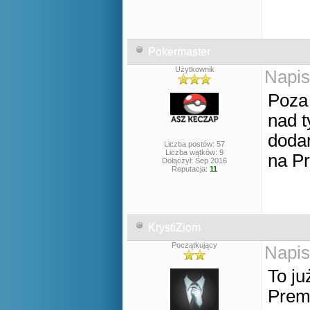
Pokermaster
Użytkownik
Napis
Poza 
nad 
dodan
Liczba postów: 57
Liczba wątków: 9
na P
Dołączył: Sep 2016
Reputacja:
11
KrystiZiom
Początkujący
Napis
To ju
Prem