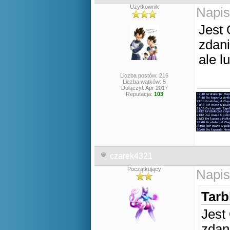
Użytkownik
Napis
Jest 
zdan
ale l
Liczba postów: 216
Liczba wątków: 5
Dołączył: Apr 2017
Reputacja:
103
czarek4321
Początkujący
Napis
Tarb
Jest
zdan