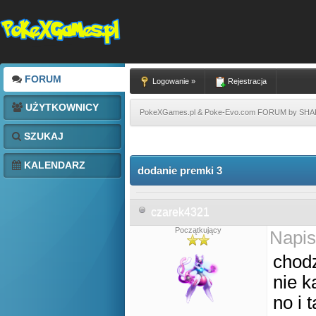
FORUM
Logowanie »
Rejestracja
UŻYTKOWNICY
PokeXGames.pl & Poke-Evo.com FORUM by SH
SZUKAJ
KALENDARZ
dodanie premki 3
czarek4321
Początkujący
Napis
chodz
nie k
no i 