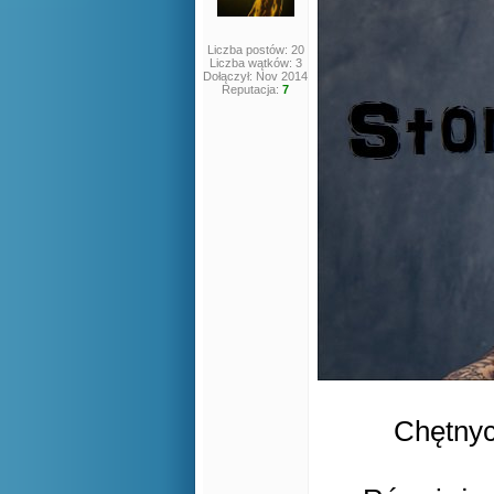
Liczba postów: 20
Liczba wątków: 3
Dołączył: Nov 2014
Reputacja:
7
Chętnyc