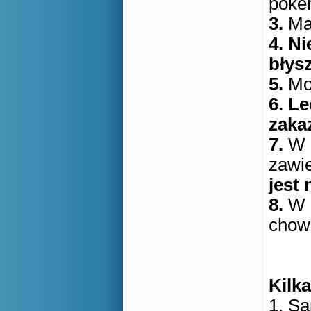
poke
3.
Mak
4. N
błys
5.
Moż
6. L
zaka
7.
W p
zawie
jest 
8.
W 
chow
Kilk
1. Sa