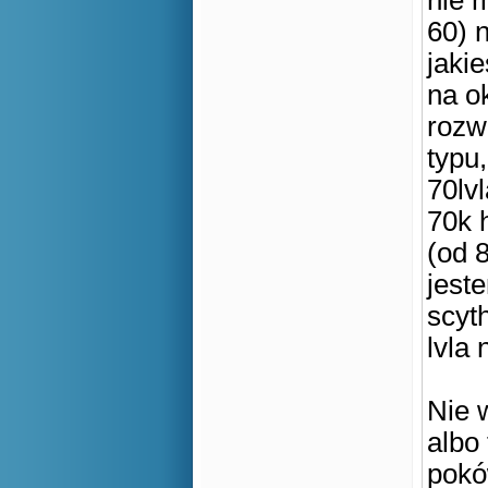
nie 
60) 
jakie
na o
rozw
typu,
70lv
70k h
(od 8
jest
scyt
lvla 
Nie 
albo
pokó