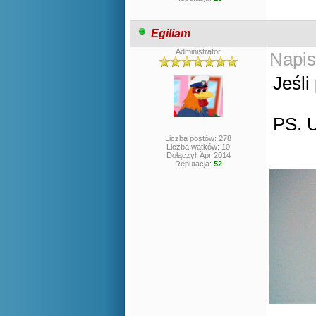
Egiliam
Administrator
Napis
Jeśli
PS. 
Liczba postów: 278
Liczba wątków: 10
Dołączył: Apr 2014
Reputacja:
52