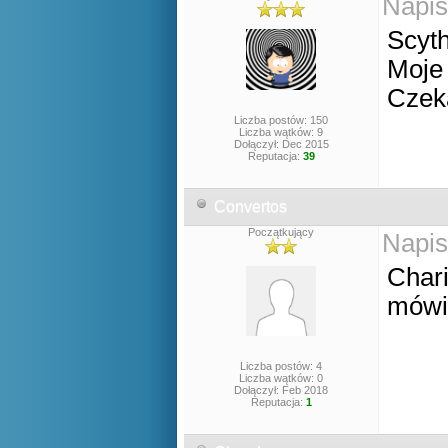
Napis
Scyth
Moje 
Czek
Liczba postów: 150
Liczba wątków: 9
Dołączył: Dec 2015
Reputacja:
39
Convertos
Początkujący
Napis
Chari
mówią
Liczba postów: 4
Liczba wątków: 0
Dołączył: Feb 2018
Reputacja:
1