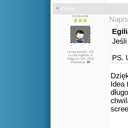
Chesd
Użytkownik
Napis
Egil
Jeśl
Liczba postów: 150
Liczba wątków: 9
PS. 
Dołączył: Dec 2015
Reputacja:
39
Dzięk
Idea 
dług
chwil
scree