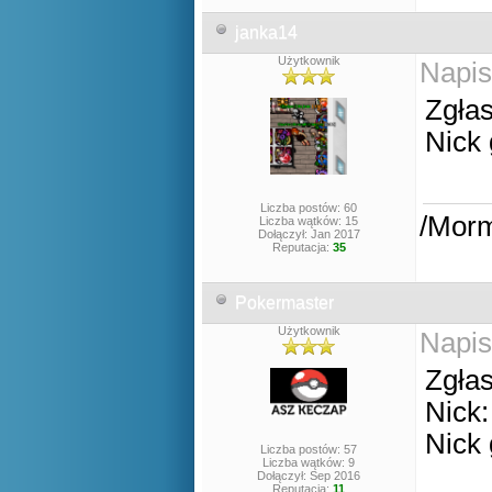
janka14
Użytkownik
Napis
Zgła
Nick
Liczba postów: 60
/Mor
Liczba wątków: 15
Dołączył: Jan 2017
Reputacja:
35
Pokermaster
Użytkownik
Napis
Zgła
Nick
Nick
Liczba postów: 57
Liczba wątków: 9
Dołączył: Sep 2016
Reputacja:
11