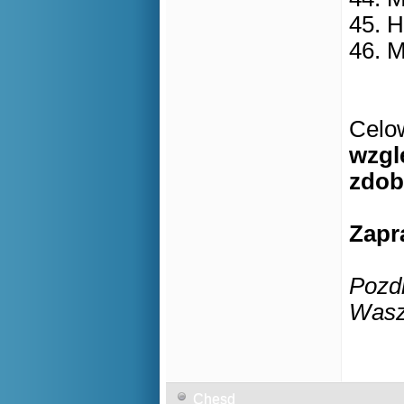
45. 
46. M
Celo
wzgl
zdob
Zapr
Pozd
Wasz
Chesd