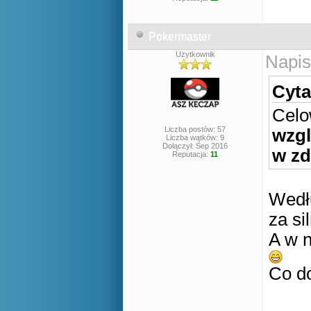
Pokermaster
Użytkownik
Napis
Cyta
Celo
Liczba postów: 57
wzgl
Liczba wątków: 9
Dołączył: Sep 2016
w zd
Reputacja:
11
Wedłu
za si
A w n
Co do