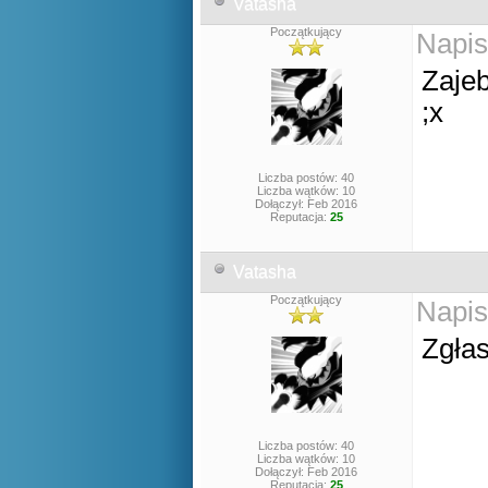
Vatasha
Początkujący
Napis
Zajeb
;x
Liczba postów: 40
Liczba wątków: 10
Dołączył: Feb 2016
Reputacja:
25
Vatasha
Początkujący
Napis
Zgła
Liczba postów: 40
Liczba wątków: 10
Dołączył: Feb 2016
Reputacja:
25