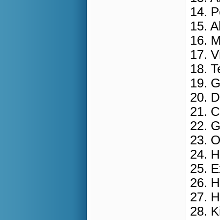
14. P
15. 
16. 
17. V
18. T
19. 
20. 
21. C
22. 
23. O
24. 
25. E
26. H
27. 
28. K