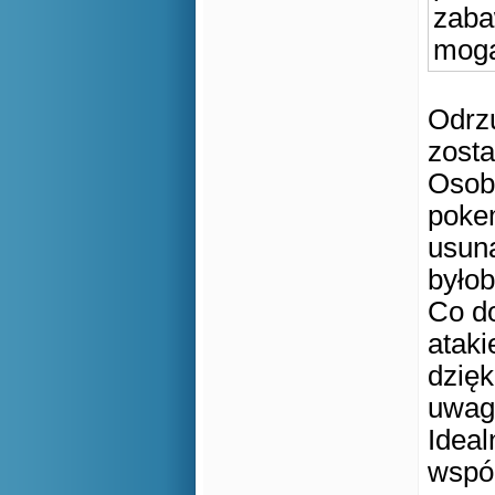
zaba
mogą
Odrzu
zosta
Osobi
pokem
usuną
było
Co d
ataki
dzięk
uwag
Ideal
wspó