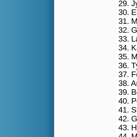
29. J
30. E
31. 
32. 
33. L
34. 
35. 
36. T
37. F
38. 
39. 
40. P
41. S
42. G
43. 
44. 