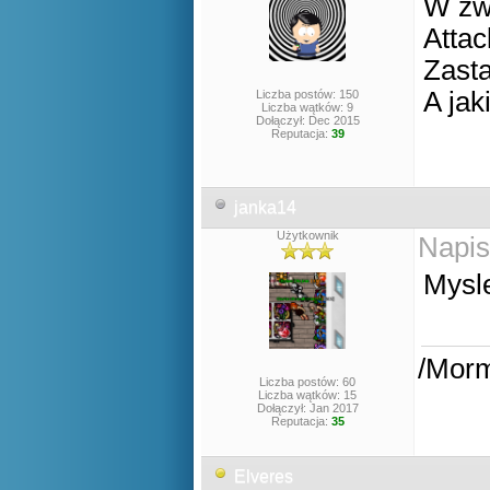
W zwi
Atta
Zasta
A jak
Liczba postów: 150
Liczba wątków: 9
Dołączył: Dec 2015
Reputacja:
39
janka14
Użytkownik
Napis
Mysle
/Mor
Liczba postów: 60
Liczba wątków: 15
Dołączył: Jan 2017
Reputacja:
35
Elveres