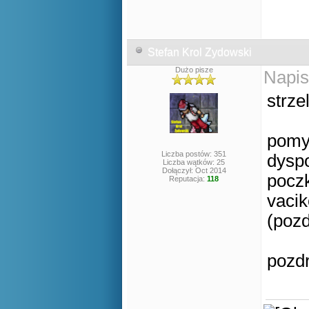
Stefan Krol Zydowski
Dużo pisze
Napis
strze
pomys
Liczba postów: 351
dysp
Liczba wątków: 25
Dołączył: Oct 2014
pocz
Reputacja:
118
vacik
(pozd
pozd