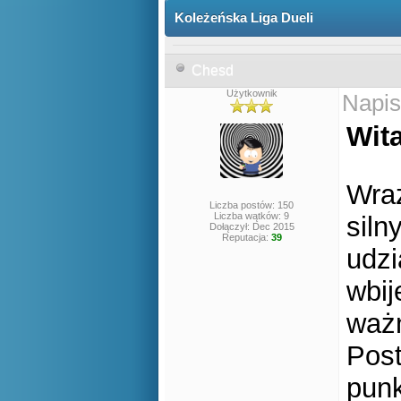
Koleżeńska Liga Dueli
Chesd
Użytkownik
Napis
Wit
Wraz
Liczba postów: 150
Liczba wątków: 9
sil
Dołączył: Dec 2015
Reputacja:
39
udzi
wbij
ważn
Post
punk