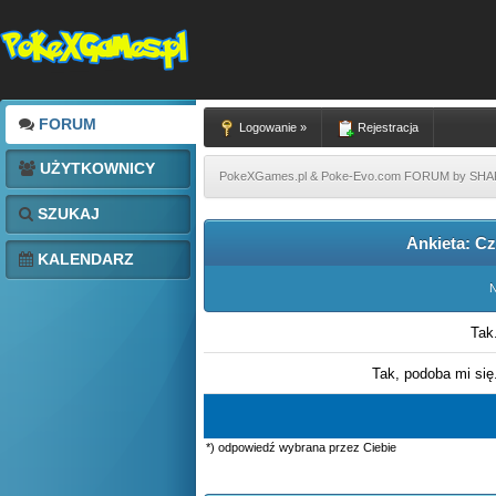
FORUM
Logowanie »
Rejestracja
UŻYTKOWNICY
PokeXGames.pl & Poke-Evo.com FORUM by SH
SZUKAJ
Ankieta: Cz
KALENDARZ
N
Tak
Tak, podoba mi się
*) odpowiedź wybrana przez Ciebie