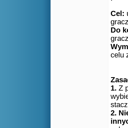
Cel:
grac
Do k
grac
Wyma
celu
Zasa
1.
Z 
wybi
stac
2.
Ni
innyc