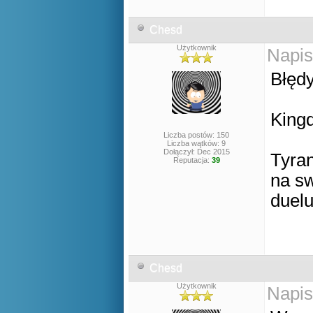
Chesd
Użytkownik
Napis
Błęd
King
Liczba postów: 150
Liczba wątków: 9
Dołączył: Dec 2015
Tyran
Reputacja:
39
na sw
duelu
Chesd
Użytkownik
Napis