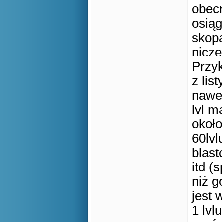
obecn
osiąg
skopa
nicze
Przy
z lis
nawet
lvl m
około
60lvl
blast
itd (
niż g
jest 
1 lvl