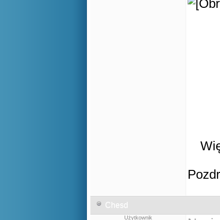
Wię
Pozd
Chesd
Użytkownik