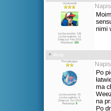
Użytkownik
Napis
Moim 
sensu
nimi 
Liczba postów: 146
Liczba wątków: 14
Dołączył: Feb 2015
Reputacja:
115
Monty
Początkujący
Napis
Po pi
łatwi
ma c
Weezi
Liczba postów: 33
Liczba wątków: 6
na pr
Dołączył: Oct 2014
Reputacja:
5
Po dr