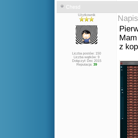
Chesd
Użytkownik
Napis
Pierw
Mam n
z kop
Liczba postów: 150
Liczba wątków: 9
Dołączył: Dec 2015
Reputacja:
39