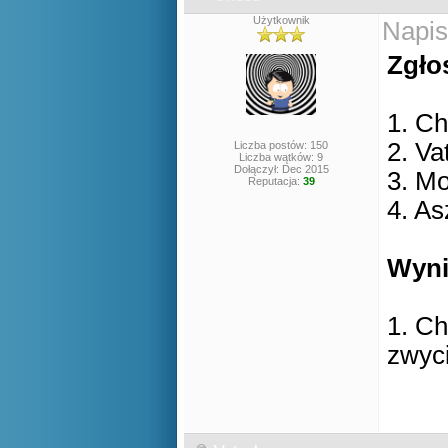
Użytkownik
Napis
Zgło
1. Ch
2. Va
Liczba postów: 150
Liczba wątków: 9
Dołączył: Dec 2015
3. M
Reputacja:
39
4. A
Wyni
1. Ch
zwyc