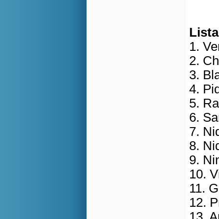
List
1. V
2. Ch
3. Bl
4. Pi
5. Ra
6. S
7. N
8. Ni
9. Ni
10. V
11. G
12. 
13. A