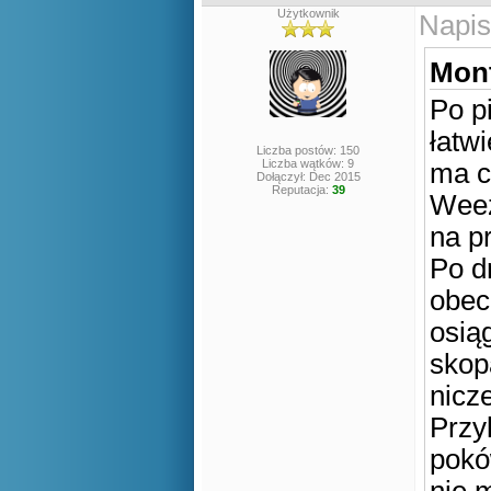
Użytkownik
Napis
Mont
Po p
łatwi
Liczba postów: 150
Liczba wątków: 9
ma c
Dołączył: Dec 2015
Reputacja:
39
Weezi
na p
Po dr
obec
osią
skop
nicze
Przy
poków