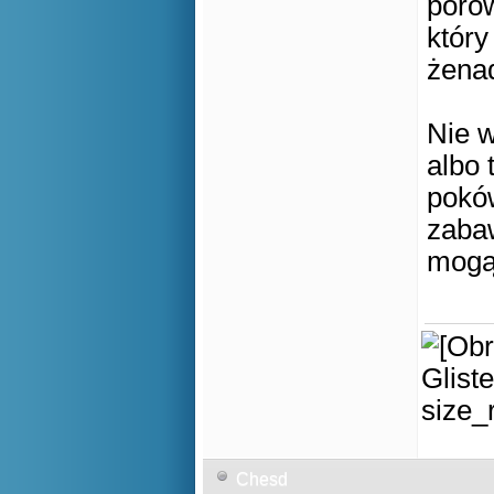
porów
który
żenad
Nie w
albo 
poków
zabaw
mogą
Chesd