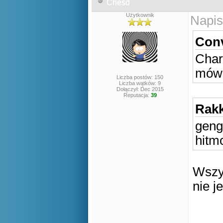
Chesd
Użytkownik
Napis
Conv
Char
mówi
Liczba postów: 150
Liczba wątków: 9
Dołączył: Dec 2015
Reputacja:
39
Rakk
geng
hitmo
Wszys
nie j