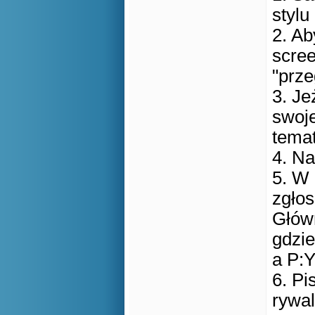
stylu
2. Ab
scree
"prze
3. Je
swoje
temat
4. Na
5. W
zgłos
Głów
gdzie
a P:Y
6. Pi
rywal