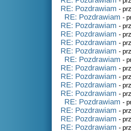
RE: Pozdrawiam
- pr
RE: Pozdrawiam
- pr
RE: Pozdrawiam
- 
RE: Pozdrawiam
- pr
RE: Pozdrawiam
- pr
RE: Pozdrawiam
- pr
RE: Pozdrawiam
- pr
RE: Pozdrawiam
- 
RE: Pozdrawiam
- pr
RE: Pozdrawiam
- pr
RE: Pozdrawiam
- pr
RE: Pozdrawiam
- pr
RE: Pozdrawiam
- 
RE: Pozdrawiam
- pr
RE: Pozdrawiam
- pr
RE: Pozdrawiam
- pr