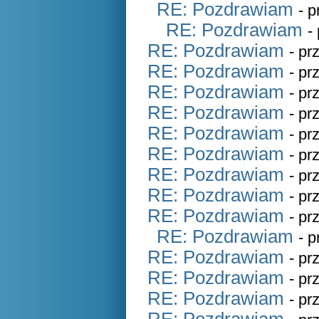
RE: Pozdrawiam
- 
RE: Pozdrawiam
-
RE: Pozdrawiam
- pr
RE: Pozdrawiam
- pr
RE: Pozdrawiam
- pr
RE: Pozdrawiam
- pr
RE: Pozdrawiam
- pr
RE: Pozdrawiam
- pr
RE: Pozdrawiam
- pr
RE: Pozdrawiam
- pr
RE: Pozdrawiam
- pr
RE: Pozdrawiam
- 
RE: Pozdrawiam
- pr
RE: Pozdrawiam
- pr
RE: Pozdrawiam
- pr