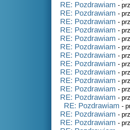
RE: Pozdrawiam
- pr
RE: Pozdrawiam
- pr
RE: Pozdrawiam
- pr
RE: Pozdrawiam
- pr
RE: Pozdrawiam
- pr
RE: Pozdrawiam
- pr
RE: Pozdrawiam
- pr
RE: Pozdrawiam
- pr
RE: Pozdrawiam
- pr
RE: Pozdrawiam
- pr
RE: Pozdrawiam
- pr
RE: Pozdrawiam
- pr
RE: Pozdrawiam
- 
RE: Pozdrawiam
- pr
RE: Pozdrawiam
- pr