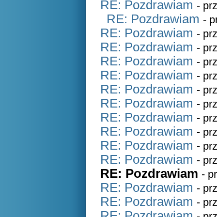
RE: Pozdrawiam
- pr
RE: Pozdrawiam
- 
RE: Pozdrawiam
- pr
RE: Pozdrawiam
- pr
RE: Pozdrawiam
- pr
RE: Pozdrawiam
- pr
RE: Pozdrawiam
- pr
RE: Pozdrawiam
- pr
RE: Pozdrawiam
- pr
RE: Pozdrawiam
- pr
RE: Pozdrawiam
- pr
RE: Pozdrawiam
- pr
RE: Pozdrawiam
- p
RE: Pozdrawiam
- pr
RE: Pozdrawiam
- pr
RE: Pozdrawiam
- pr