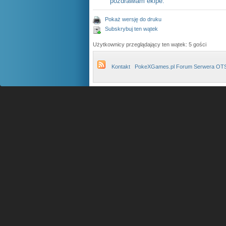
pozdrawiam ekipe.
Pokaż wersję do druku
Subskrybuj ten wątek
Użytkownicy przeglądający ten wątek: 5 gości
Kontakt
PokeXGames.pl Forum Serwera OT