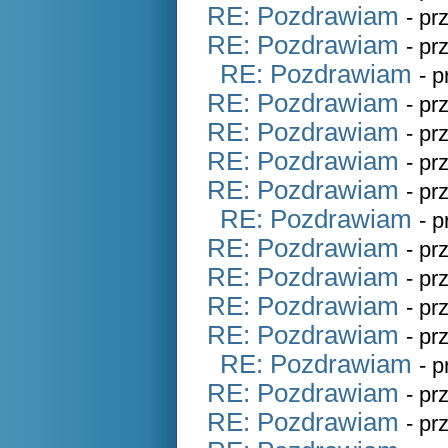
RE: Pozdrawiam
- pr
RE: Pozdrawiam
- pr
RE: Pozdrawiam
- 
RE: Pozdrawiam
- pr
RE: Pozdrawiam
- pr
RE: Pozdrawiam
- pr
RE: Pozdrawiam
- pr
RE: Pozdrawiam
- 
RE: Pozdrawiam
- pr
RE: Pozdrawiam
- pr
RE: Pozdrawiam
- pr
RE: Pozdrawiam
- pr
RE: Pozdrawiam
- 
RE: Pozdrawiam
- pr
RE: Pozdrawiam
- pr