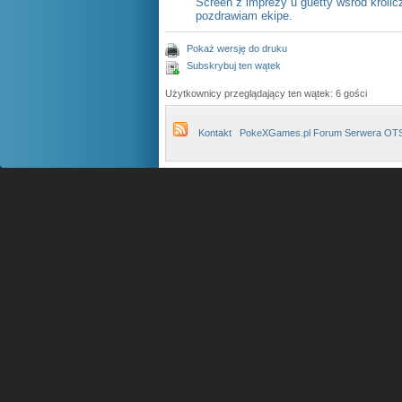
Screen z imprezy u guetty wsród królicz
pozdrawiam ekipe.
Pokaż wersję do druku
Subskrybuj ten wątek
Użytkownicy przeglądający ten wątek: 6 gości
Kontakt
PokeXGames.pl Forum Serwera OT