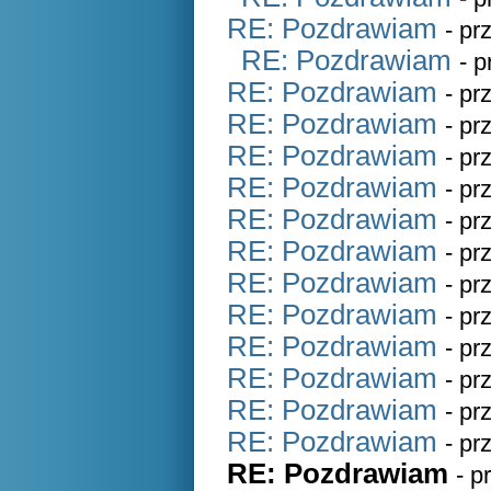
RE: Pozdrawiam
- pr
RE: Pozdrawiam
- 
RE: Pozdrawiam
- pr
RE: Pozdrawiam
- pr
RE: Pozdrawiam
- pr
RE: Pozdrawiam
- pr
RE: Pozdrawiam
- pr
RE: Pozdrawiam
- pr
RE: Pozdrawiam
- pr
RE: Pozdrawiam
- pr
RE: Pozdrawiam
- pr
RE: Pozdrawiam
- pr
RE: Pozdrawiam
- pr
RE: Pozdrawiam
- pr
RE: Pozdrawiam
- p