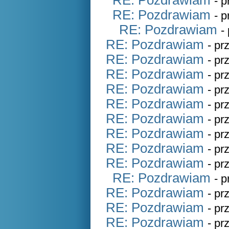
RE: Pozdrawiam
- 
RE: Pozdrawiam
- 
RE: Pozdrawiam
-
RE: Pozdrawiam
- pr
RE: Pozdrawiam
- pr
RE: Pozdrawiam
- pr
RE: Pozdrawiam
- pr
RE: Pozdrawiam
- pr
RE: Pozdrawiam
- pr
RE: Pozdrawiam
- pr
RE: Pozdrawiam
- pr
RE: Pozdrawiam
- pr
RE: Pozdrawiam
- 
RE: Pozdrawiam
- pr
RE: Pozdrawiam
- pr
RE: Pozdrawiam
- pr