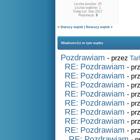
Liczba postów: 25
Liczba wątków: 1
Dołączył: Sep 2017
Reputacja:
3
«
Starszy wątek
|
Nowszy wątek
»
Wiadomości w tym wątku
Pozdrawiam
- przez
Tar
RE: Pozdrawiam
- pr
RE: Pozdrawiam
- pr
RE: Pozdrawiam
- pr
RE: Pozdrawiam
- pr
RE: Pozdrawiam
- pr
RE: Pozdrawiam
- pr
RE: Pozdrawiam
- pr
RE: Pozdrawiam
- pr
RE: Pozdrawiam
- 