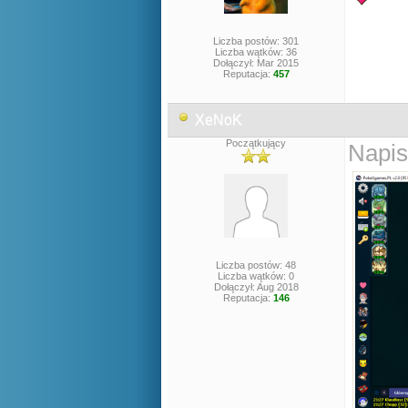
Liczba postów: 301
Liczba wątków: 36
Dołączył: Mar 2015
Reputacja:
457
XeNoK
Początkujący
Napis
Liczba postów: 48
Liczba wątków: 0
Dołączył: Aug 2018
Reputacja:
146