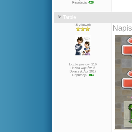
Reputacja:
428
Tarble
Użytkownik
Napis
Liczba postów: 216
Liczba wątków: 5
Dołączył: Apr 2017
Reputacja:
103