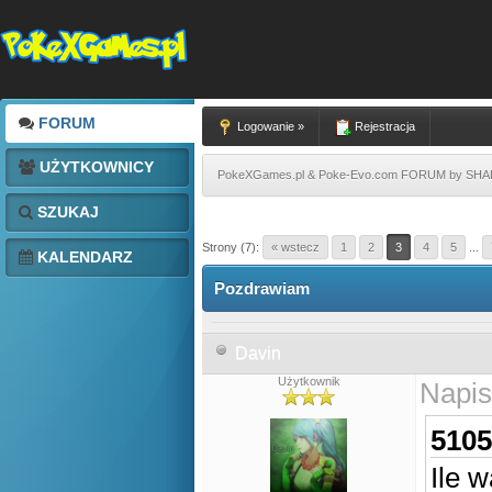
FORUM
Logowanie »
Rejestracja
UŻYTKOWNICY
PokeXGames.pl & Poke-Evo.com FORUM by SH
SZUKAJ
Strony (7):
« wstecz
1
2
3
4
5
...
KALENDARZ
Pozdrawiam
Davin
Użytkownik
Napis
5105
Ile w