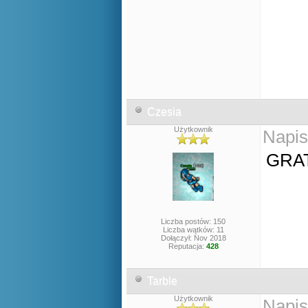
Czesia
Użytkownik
Napis
GRA
Liczba postów: 150
Liczba wątków: 11
Dołączył: Nov 2018
Reputacja:
428
Tarble
Użytkownik
Napis