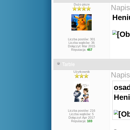
Dużo pisze
Napis
Heni
Liczba postów: 301
Liczba wątków: 36
Dołączył: Mar 2015
Reputacja:
457
Tarble
Użytkownik
Napis
osad
Heni
Liczba postów: 216
Liczba wątków: 5
Dołączył: Apr 2017
Reputacja:
103