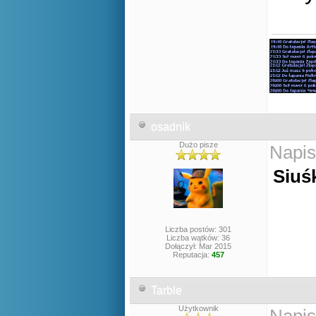
osadnik
Dużo pisze
Napis
Siuś
Liczba postów: 301
Liczba wątków: 36
Dołączył: Mar 2015
Reputacja:
457
Tarble
Użytkownik