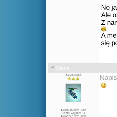
No j
Ale o
Z nam
A mec
się 
Czesia
Użytkownik
Napis
Liczba postów: 150
Liczba wątków: 11
Dołączył: Nov 2018