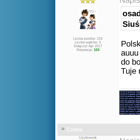
Napis
osad
Siuś
Liczba postów: 216
Polsk
Liczba wątków: 5
Dołączył: Apr 2017
Reputacja:
103
auu
do b
Tuje
Czesia
Użytkownik