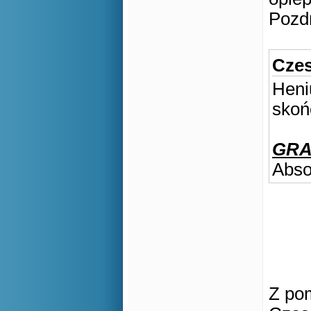
Pozd
Czes
Heni
skoń
GRAT
Abso
Z pom