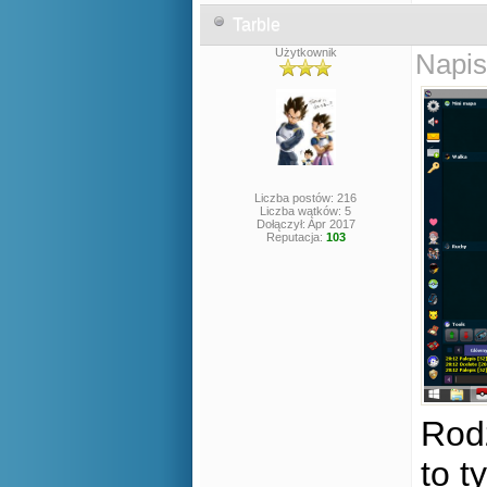
Tarble
Użytkownik
Napis
Liczba postów: 216
Liczba wątków: 5
Dołączył: Apr 2017
Reputacja:
103
Rod
to t