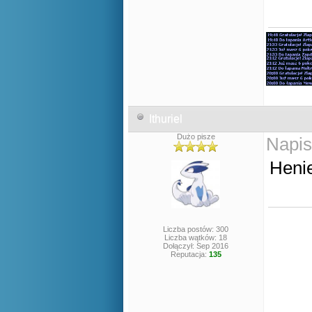
Ithuriel
Dużo pisze
Napis
Henie
Liczba postów: 300
Liczba wątków: 18
Dołączył: Sep 2016
Reputacja:
135