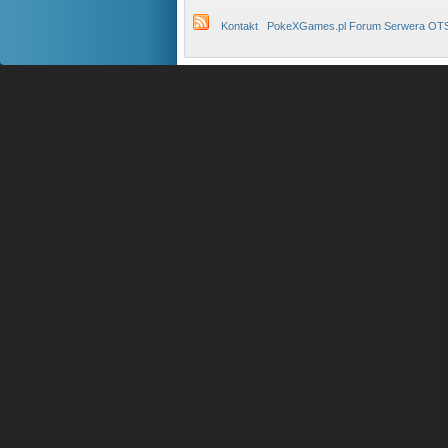
Kontakt
PokeXGames.pl Forum Serwera OT