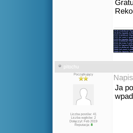
Gratu
Rekor
pitochu
Początkujący
Napis
Ja p
wpada
Liczba postów: 41
Liczba wątków: 2
Dołączył: Feb 2019
Reputacja:
8