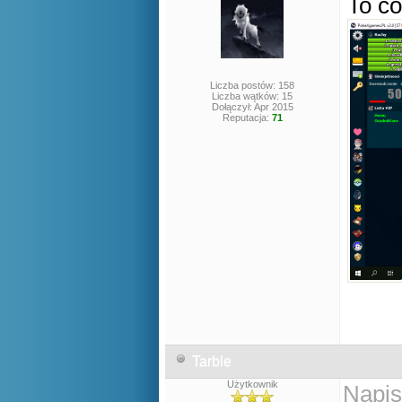
To co
Liczba postów: 158
Liczba wątków: 15
Dołączył: Apr 2015
Reputacja:
71
Tarble
Użytkownik
Napis