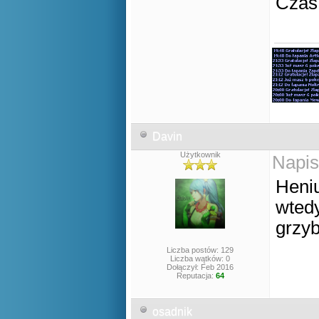
Czas
Davin
Użytkownik
Napis
Heniu
wtedy
grzy
Liczba postów: 129
Liczba wątków: 0
Dołączył: Feb 2016
Reputacja:
64
osadnik