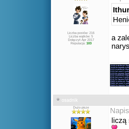
Ithur
Heni
Liczba postów: 216
a zal
Liczba wątków: 5
Dołączył: Apr 2017
Reputacja:
103
nary
osadnik
Dużo pisze
Napis
liczą