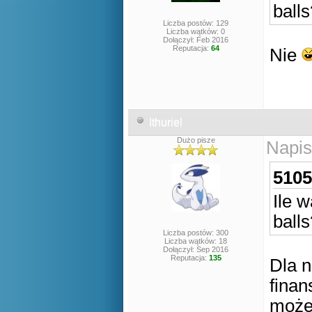
balls
Liczba postów: 129
Liczba wątków: 0
Dołączył: Feb 2016
Reputacja:
64
Nie
Ithuriel
Dużo pisze
Napis
5105
Ile w
balls
Liczba postów: 300
Liczba wątków: 18
Dołączył: Sep 2016
Reputacja:
135
Dla n
finan
może 