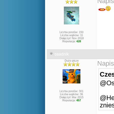
Napis
Liczba postów: 150
Liczba wątków: 11
Dołączył: Nov 2018
Reputacja:
428
osadnik
Dużo pisze
Napis
Czes
@Osa
Liczba postów: 301
Liczba wątków: 36
@Hen
Dołączył: Mar 2015
Reputacja:
457
znie