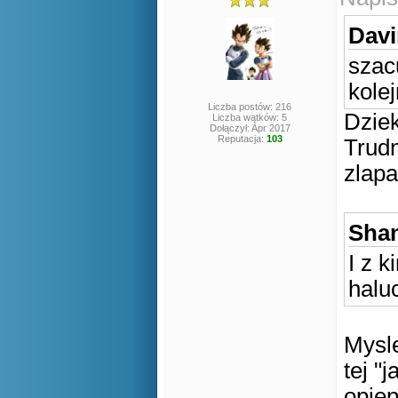
Davi
szac
kole
Liczba postów: 216
Dzie
Liczba wątków: 5
Dołączył: Apr 2017
Reputacja:
103
Trudn
zlap
Shan
I z k
halu
Mysl
tej "
opie