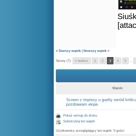
Siuś
[att
«
Starszy wątek
|
Nowszy wątek
»
Strony (7):
« wstecz
1
2
3
4
5
...
Wątek:
Screen z imprezy u guetty wsród królicz
pozdrawiam ekipe.
Pokaż wersję do druku
Subskrybuj ten wątek
Użytkownicy przeglądający ten wątek: 5 gości