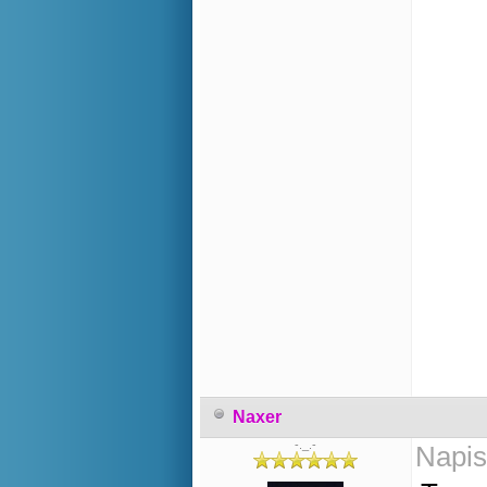
Naxer
-._.-
Napis