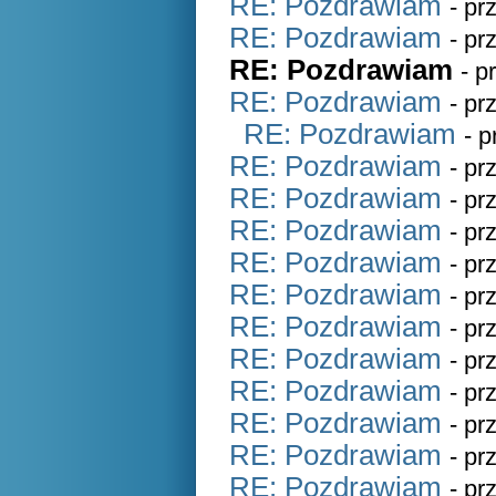
RE: Pozdrawiam
- pr
RE: Pozdrawiam
- pr
RE: Pozdrawiam
- p
RE: Pozdrawiam
- pr
RE: Pozdrawiam
- 
RE: Pozdrawiam
- pr
RE: Pozdrawiam
- pr
RE: Pozdrawiam
- pr
RE: Pozdrawiam
- pr
RE: Pozdrawiam
- pr
RE: Pozdrawiam
- pr
RE: Pozdrawiam
- pr
RE: Pozdrawiam
- pr
RE: Pozdrawiam
- pr
RE: Pozdrawiam
- pr
RE: Pozdrawiam
- pr