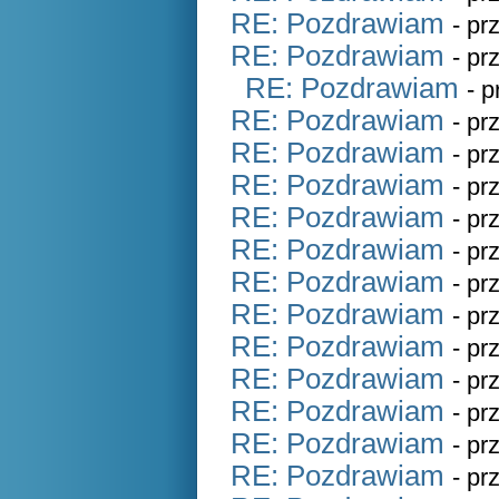
RE: Pozdrawiam
- pr
RE: Pozdrawiam
- pr
RE: Pozdrawiam
- 
RE: Pozdrawiam
- pr
RE: Pozdrawiam
- pr
RE: Pozdrawiam
- pr
RE: Pozdrawiam
- pr
RE: Pozdrawiam
- pr
RE: Pozdrawiam
- pr
RE: Pozdrawiam
- pr
RE: Pozdrawiam
- pr
RE: Pozdrawiam
- pr
RE: Pozdrawiam
- pr
RE: Pozdrawiam
- pr
RE: Pozdrawiam
- pr