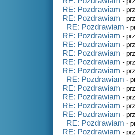
RE: Pozdrawiam
- pr
RE: Pozdrawiam
- pr
RE: Pozdrawiam
- pr
RE: Pozdrawiam
- 
RE: Pozdrawiam
- pr
RE: Pozdrawiam
- pr
RE: Pozdrawiam
- pr
RE: Pozdrawiam
- pr
RE: Pozdrawiam
- pr
RE: Pozdrawiam
- 
RE: Pozdrawiam
- pr
RE: Pozdrawiam
- pr
RE: Pozdrawiam
- pr
RE: Pozdrawiam
- pr
RE: Pozdrawiam
- 
RE: Pozdrawiam
- pr