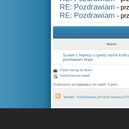
RE: Pozdrawiam
- pr
RE: Pozdrawiam
- pr
Wątek:
Screen z imprezy u guetty wsród królicz
pozdrawiam ekipe.
Pokaż wersję do druku
Subskrybuj ten wątek
Użytkownicy przeglądający ten wątek: 5 gości
Kontakt
PokeXGames.pl Forum Serwera OT