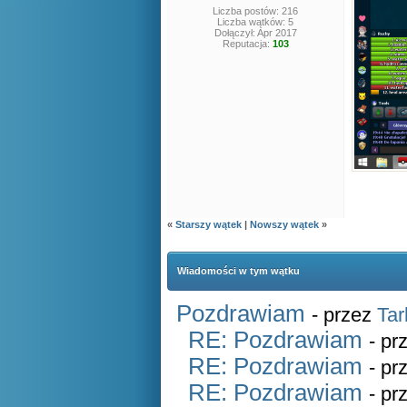
Liczba postów: 216
Liczba wątków: 5
Dołączył: Apr 2017
Reputacja:
103
«
Starszy wątek
|
Nowszy wątek
»
Wiadomości w tym wątku
Pozdrawiam
- przez
Tar
RE: Pozdrawiam
- pr
RE: Pozdrawiam
- pr
RE: Pozdrawiam
- pr