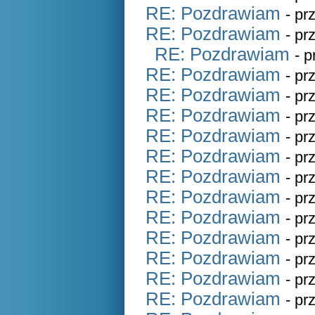
RE: Pozdrawiam
- pr
RE: Pozdrawiam
- pr
RE: Pozdrawiam
- 
RE: Pozdrawiam
- pr
RE: Pozdrawiam
- pr
RE: Pozdrawiam
- pr
RE: Pozdrawiam
- pr
RE: Pozdrawiam
- pr
RE: Pozdrawiam
- pr
RE: Pozdrawiam
- pr
RE: Pozdrawiam
- pr
RE: Pozdrawiam
- pr
RE: Pozdrawiam
- pr
RE: Pozdrawiam
- pr
RE: Pozdrawiam
- pr