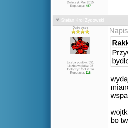
Dołączył: Mar 2015
Reputacja:
457
Stefan Krol Zydowski
Dużo pisze
Napis
Rakk
Przy
bydlo
Liczba postów: 351
Liczba wątków: 25
Dołączył: Oct 2014
Reputacja:
118
wydaj
miano
wspar
wojtk
bo tw