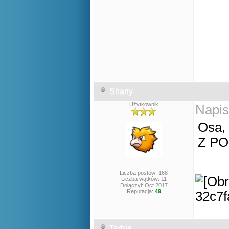
Shany
Użytkownik
Napis
Osa,
Z P
Liczba postów: 168
Liczba wątków: 11
Dołączył: Oct 2017
Reputacja:
49
Tarble