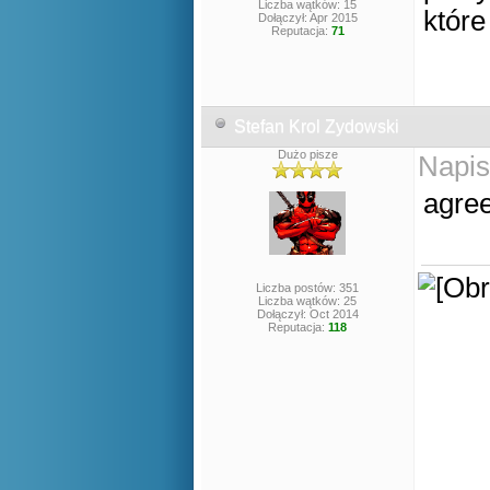
Liczba wątków: 15
któr
Dołączył: Apr 2015
Reputacja:
71
Stefan Krol Zydowski
Dużo pisze
Napis
agre
Liczba postów: 351
Liczba wątków: 25
Dołączył: Oct 2014
Reputacja:
118