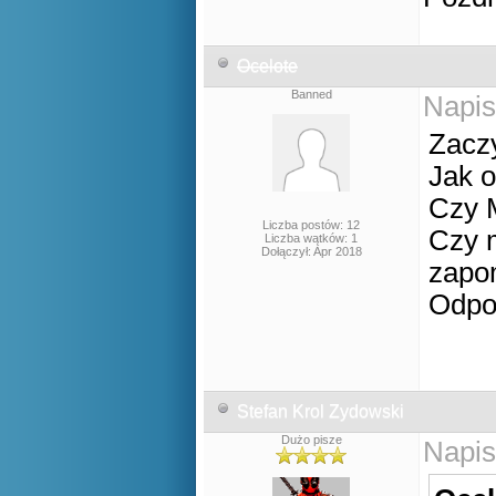
Ocelote
Banned
Napis
Zaczy
Jak o
Czy M
Liczba postów: 12
Czy m
Liczba wątków: 1
Dołączył: Apr 2018
zapo
Odpow
Stefan Krol Zydowski
Dużo pisze
Napis