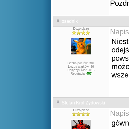
Pozd
osadnik
Dużo pisze
Napis
Niest
odejś
powst
Liczba postów: 301
może
Liczba wątków: 36
Dołączył: Mar 2015
wszel
Reputacja:
457
Stefan Krol Zydowski
Dużo pisze
Napis
gówn