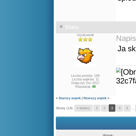
Shany
Użytkownik
Napis
Ja sk
Liczba postów: 168
Liczba wątków: 11
Dołączył: Oct 2017
Reputacja:
49
«
Starszy wątek
|
Nowszy wątek
»
Strony (14):
« wstecz
1
2
3
4
5
...
Wątek: