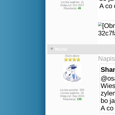
Liczba wątków: 11
A co 
Dołączył: Oct 2017
Reputacja:
49
Ithuriel
Dużo pisze
Napis
Shan
@osa
Wies
Liczba postów: 300
zyle
Liczba wątków: 18
Dołączył: Sep 2016
bo ja
Reputacja:
135
A co