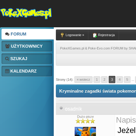
FORUM
Logowanie »
Rejestracja
UŻYTKOWNICY
PokeXGames.pl & Poke-Evo.com FORUM by SH
SZUKAJ
KALENDARZ
Strony (14):
« wstecz
1
2
3
4
5
...
Kryminalne zagadki świata pokemon
osadnik
Dużo pisze
Napis
Jeżel