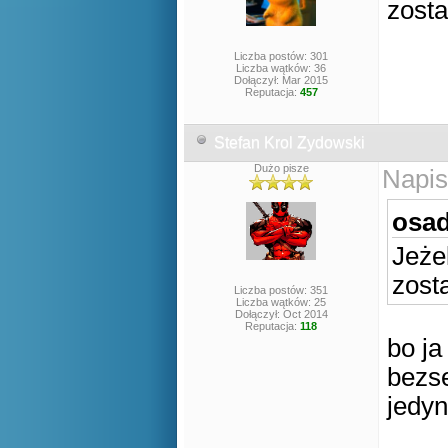
zosta
Liczba postów: 301
Liczba wątków: 36
Dołączył: Mar 2015
Reputacja:
457
Stefan Krol Zydowski
Dużo pisze
Napis
osad
Jeżel
zost
Liczba postów: 351
Liczba wątków: 25
Dołączył: Oct 2014
Reputacja:
118
bo j
bezse
jedyn