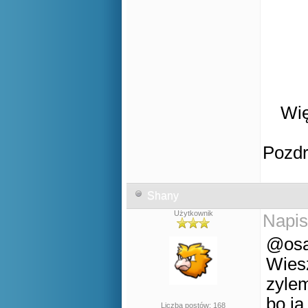
Wię
Pozd
Shany
Użytkownik
Napis
@osa
Wiesz
zylem
bo ja
Liczba postów: 168