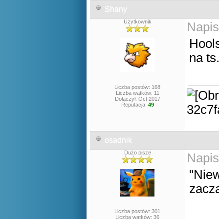
Shany
Użytkownik
Napis
Hool
na ts
Liczba postów: 168
Liczba wątków: 11
Dołączył: Oct 2017
Reputacja:
49
osadnik
Dużo pisze
Napis
"Nie
zaczą
Liczba postów: 301
Liczba wątków: 36