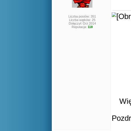
Liczba postów: 351
Liczba wątków: 25
Dołączył: Oct 2014
Reputacja:
118
Wię
Pozd