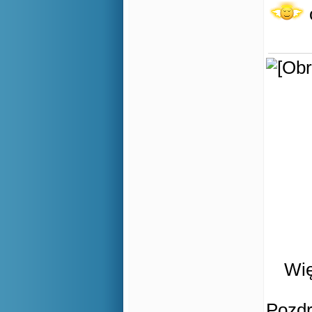
Wię
Pozd