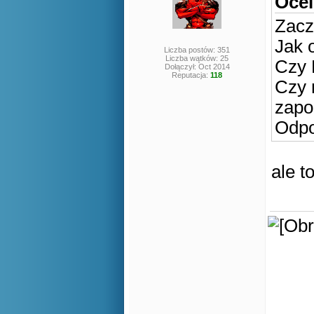
Ocel
Zacz
Jak 
Liczba postów: 351
Liczba wątków: 25
Czy 
Dołączył: Oct 2014
Reputacja:
118
Czy 
zapo
Odpo
ale to