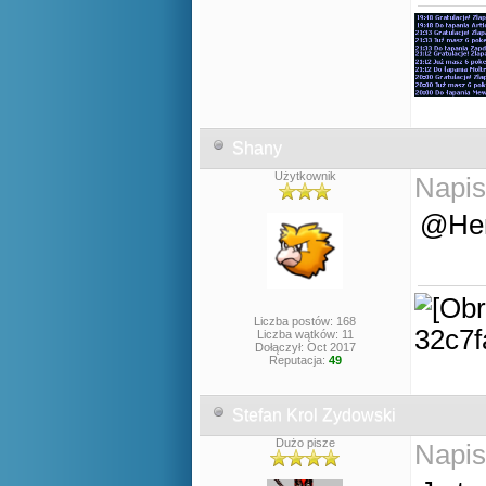
Shany
Użytkownik
Napis
@Hen
Liczba postów: 168
Liczba wątków: 11
Dołączył: Oct 2017
Reputacja:
49
Stefan Krol Zydowski
Dużo pisze
Napis