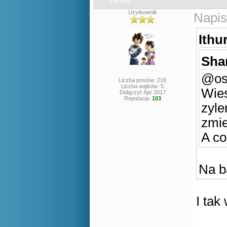
Użytkownik
Napis
Ithur
Shan
@osa
Liczba postów: 216
Liczba wątków: 5
Wies
Dołączył: Apr 2017
Reputacja:
103
zyle
zmie
A co
Na b
I ta