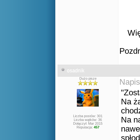
Wię
Pozd
osadnik
Dużo pisze
Napis
"Zost
Na ża
chod
Liczba postów: 301
Na na
Liczba wątków: 36
Dołączył: Mar 2015
nawet
Reputacja:
457
spłod