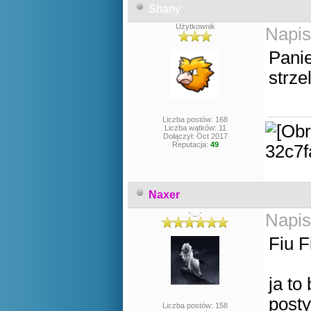
Shany
Użytkownik
Napis
Panie
strze
Liczba postów: 168
Liczba wątków: 11
Dołączył: Oct 2017
Reputacja:
49
Naxer
-._.-
Napis
Fiu F
ja to
posty
Liczba postów: 158