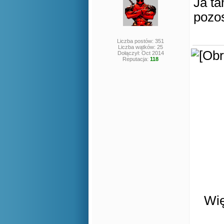
Ja ta
pozo
Liczba postów: 351
Liczba wątków: 25
Dołączył: Oct 2014
Reputacja:
118
Wię