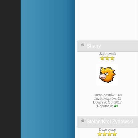
Shany
Użytkownik
Liczba postów: 168
Liczba wątków: 11
Dołączył: Oct 2017
Reputacja:
49
Stefan Krol Zydowski
Dużo pisze