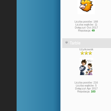
Liczba postów: 168
Liczba wątków: 11
Dołączył: Oct 2017
Reputacja:
49
Tarble
Użytkownik
Liczba postów: 216
Liczba wątków: 5
Dołączył: Apr 2017
Reputacja:
103