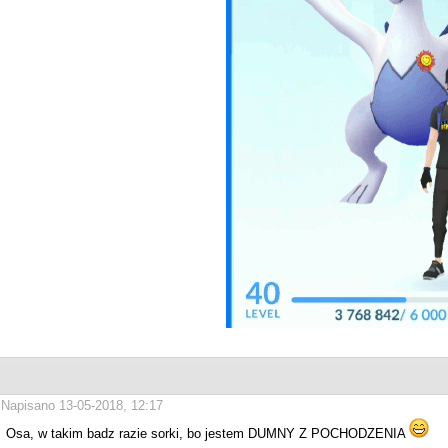
Napisano 13-05-2018, 12:17
Osa, w takim badz razie sorki, bo jestem DUMNY Z POCHODZENIA