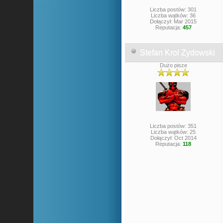
Liczba postów: 301
Liczba wątków: 36
Dołączył: Mar 2015
Reputacja:
457
Stefan Krol Zydowski
Dużo pisze
Liczba postów: 351
Liczba wątków: 25
Dołączył: Oct 2014
Reputacja:
118