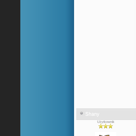
Shany
Użytkownik