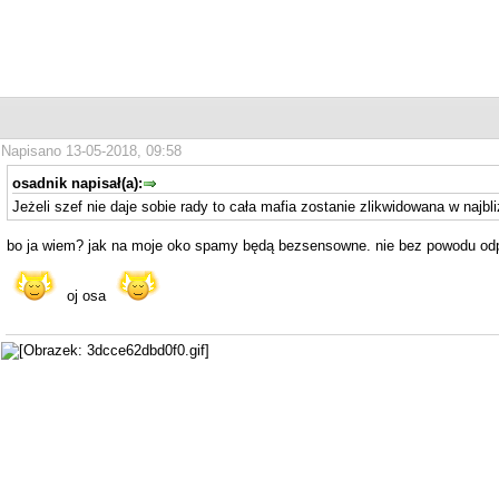
Napisano 13-05-2018, 09:58
osadnik napisał(a):
Jeżeli szef nie daje sobie rady to cała mafia zostanie zlikwidowana w najbli
bo ja wiem? jak na moje oko spamy będą bezsensowne. nie bez powodu odpis
oj osa