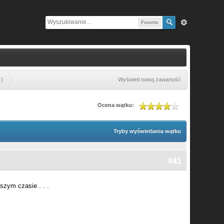
Forums
:)
Wyświetl nową zawartość
Ocena wątku:
Tryby wyświetlania wątku
#41
ższym czasie . . .