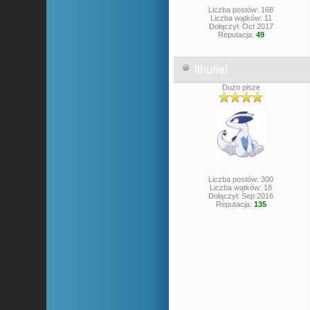
Liczba postów: 168
Liczba wątków: 11
Dołączył: Oct 2017
Reputacja:
49
Ithuriel
Dużo pisze
Liczba postów: 300
Liczba wątków: 18
Dołączył: Sep 2016
Reputacja:
135