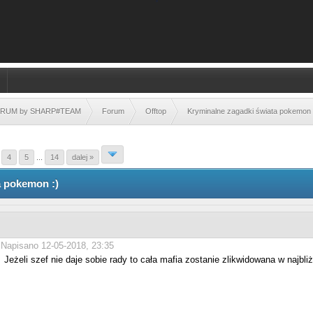
FORUM by SHARP#TEAM
Forum
Offtop
Kryminalne zagadki świata pokemon 
4
5
...
14
dalej »
a pokemon :)
Napisano 12-05-2018, 23:35
Jeżeli szef nie daje sobie rady to cała mafia zostanie zlikwidowana w najbli