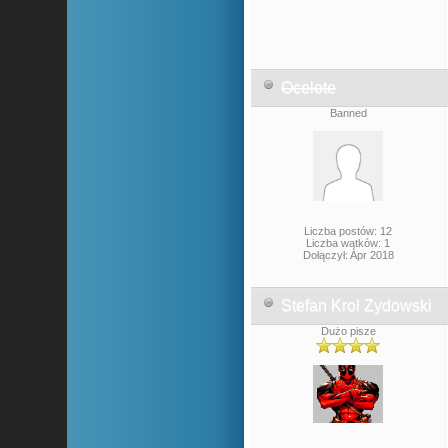
Ocelote
Banned
Liczba postów: 12
Liczba wątków: 1
Dołączył: Apr 2018
Stefan Krol Zydowski
Dużo pisze