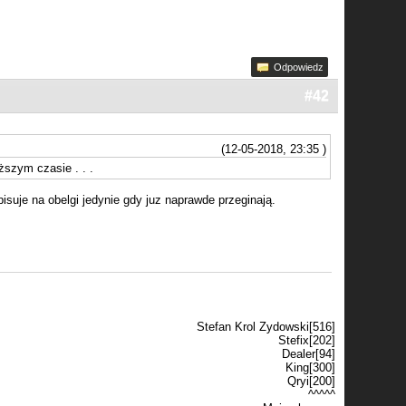
Odpowiedz
#42
(12-05-2018, 23:35 )
ższym czasie . . .
uje na obelgi jedynie gdy juz naprawde przeginają.
Stefan Krol Zydowski[516]
Stefix[202]
Dealer[94]
King[300]
Qryi[200]
^^^^^