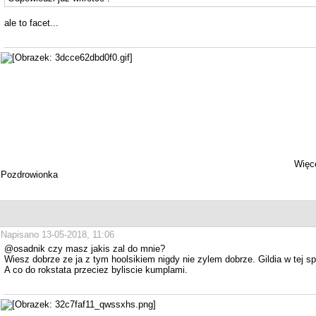
ale to facet...
Więce
Pozdrowionka
Napisano 13-05-2018, 11:06
@osadnik czy masz jakis zal do mnie?
Wiesz dobrze ze ja z tym hoolsikiem nigdy nie zylem dobrze. Gildia w tej sp
A co do rokstata przeciez byliscie kumplami.