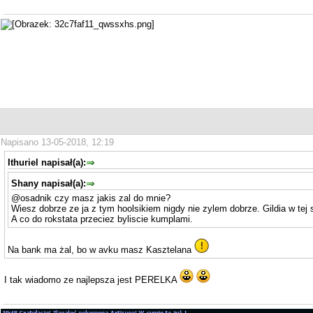
Napisano 13-05-2018, 12:19
Ithuriel napisał(a):
Shany napisał(a):
@osadnik czy masz jakis zal do mnie?
Wiesz dobrze ze ja z tym hoolsikiem nigdy nie zylem dobrze. Gildia w tej s
A co do rokstata przeciez byliscie kumplami.
Na bank ma żal, bo w avku masz Kasztelana
I tak wiadomo ze najlepsza jest PERELKA