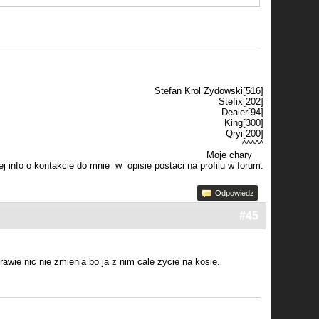
Stefan Krol Zydowski[516]
Stefix[202]
Dealer[94]
King[300]
Qryi[200]
^^^^^
Moje chary
j info o kontakcie do mnie w opisie postaci na profilu w forum.
Odpowiedz
#45
rawie nic nie zmienia bo ja z nim cale zycie na kosie.