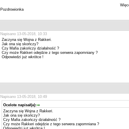
Więce
Pozdrowionka
Napisano 13-05-2018, 10:33
Zaczyna się Wojna z Rakkeri.
Jak ona się skończy?
Czy Mafia zakończy działalność ?
Czy może Rakkeri odejdzie z tego serwera zapomniany ?
Odpowiedzi już wkrótce !
Napisano 13-05-2018, 10:49
Ocelote napisał(a):
Zaczyna się Wojna z Rakkeri.
Jak ona się skończy?
Czy Mafia zakończy działalność ?
Czy może Rakkeri odejdzie z tego serwera zapomniana ?
Odpowiedzi już wkrótce !