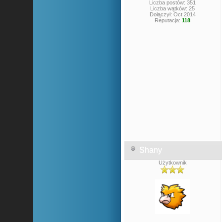
Liczba postów: 351
Liczba wątków: 25
Dołączył: Oct 2014
Reputacja:
118
Shany
Użytkownik