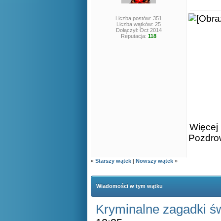
Liczba postów: 351
Liczba wątków: 25
Dołączył: Oct 2014
Reputacja:
118
Więcej 
Pozdro
«
Starszy wątek
|
Nowszy wątek
»
Wiadomości w tym wątku
Kryminalne zagadki ś