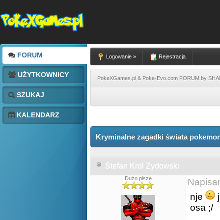
FORUM
Logowanie »
Rejestracja
UŻYTKOWNICY
PokeXGames.pl & Poke-Evo.com FORUM by SH
SZUKAJ
KALENDARZ
Kryminalne zagadki świata pokemon
Stefan Krol Zydowski
Dużo pisze
Napisa
nje
j
osa ;/