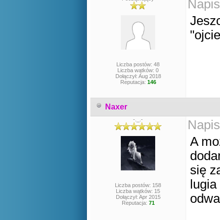
Napis
Jeszc
"ojci
Liczba postów: 48
Liczba wątków: 0
Dołączył: Aug 2018
Reputacja:
146
Naxer
-._.-
Napis
A moż
dodan
się z
lugia
Liczba postów: 158
Liczba wątków: 15
odważ
Dołączył: Apr 2015
Reputacja:
71