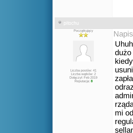
pitochu
Początkujący
Napis
Uhuhu
dużo 
kiedy
usuni
Liczba postów: 41
Liczba wątków: 2
zapła
Dołączył: Feb 2019
Reputacja:
8
odraz
admim
rząda
mi od
regul
sella