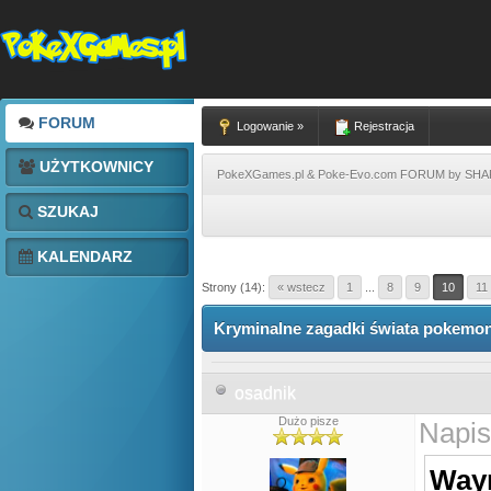
FORUM
Logowanie »
Rejestracja
UŻYTKOWNICY
PokeXGames.pl & Poke-Evo.com FORUM by SH
SZUKAJ
KALENDARZ
Strony (14):
« wstecz
1
...
8
9
10
11
Kryminalne zagadki świata pokemon
osadnik
Dużo pisze
Napis
Wayn