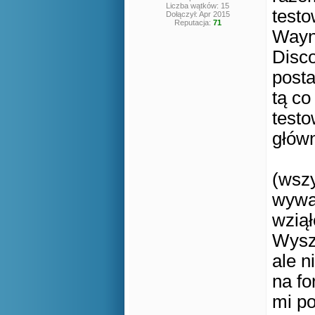
Liczba wątków: 15
testo
Dołączył: Apr 2015
Reputacja:
71
Wayne
Disco
post
tą co
testo
głów
(wszy
wywal
wziął
Wysz
ale n
na fo
mi po