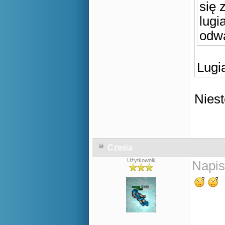
się 
lugi
odwa
Lugi
Niest
Czesia
Użytkownik
Napis