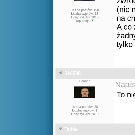
zwróc
(nie 
Liczba postów: 158
Liczba wątków: 15
na ch
Dołączył: Apr 2015
Reputacja:
71
A co 
żadny
tylko
510585
Banned
Napis
To ni
Liczba postów: 20
Liczba wątków: 1
Dołączył: Apr 2019
Tarble