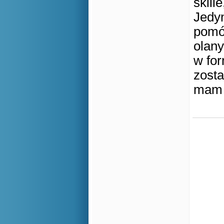
skill
Jedy
pomóc
olany
w for
zosta
mam 