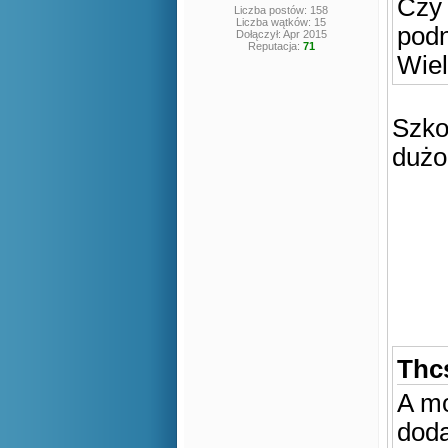
Czy 
Liczba postów: 158
Liczba wątków: 15
podn
Dołączył: Apr 2015
Reputacja:
71
Wiel
Szko
dużo
Thcs
A mo
doda