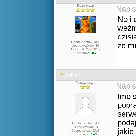
Dużo pisze
Napis
No i 
weźmi
dzisi
Liczba postów: 301
ze mn
Liczba wątków: 36
Dołączył: Mar 2015
Reputacja:
457
XeNoK
Początkujący
Napis
Imo s
popra
serwe
pode
Liczba postów: 48
Liczba wątków: 0
jakie
Dołączył: Aug 2018
Reputacja:
146