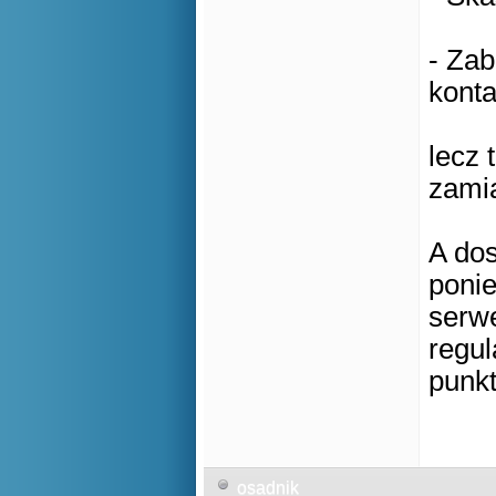
- Zab
konta
lecz 
zami
A dos
poni
serw
regul
punk
osadnik