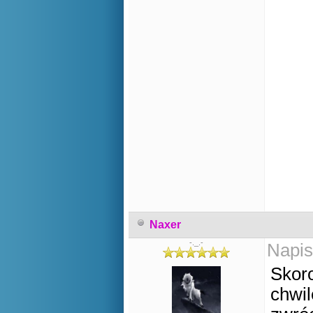
Naxer
-._.-
Napis
Skoro
chwil