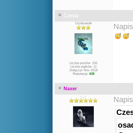
Czesia
Użytkownik
Napis
Liczba postów: 150
Liczba wątków: 11
Dołączył: Nov 2018
Reputacja:
428
Naxer
-._.-
Napis
Czes
osad