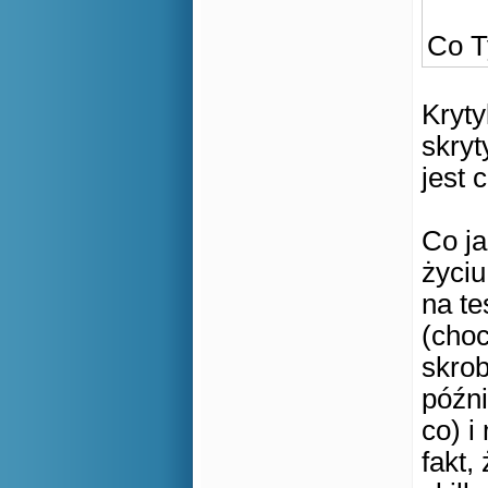
Co T
Kryty
skryt
jest c
Co ja
życiu
na t
(choc
skrob
późni
co) i
fakt,