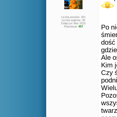
Liczba postów: 301
Liczba wątków: 36
Dołączył: Mar 2015
Po n
Reputacja:
457
śmier
dość 
gdzie
Ale o
Kim j
Czy 
podni
Wielu
Pozos
wszys
twarz