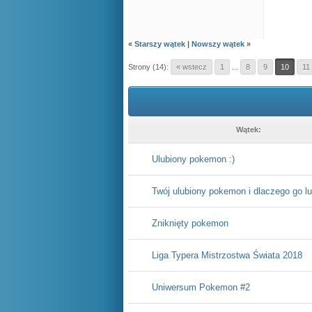
«
Starszy wątek
|
Nowszy wątek
»
Strony (14):
« wstecz
1
...
8
9
10
11
Wątek:
Ulubiony pokemon :)
Twój ulubiony pokemon i dlaczego go l
Zniknięty pokemon
Liga Typera Mistrzostwa Świata 2018
Uniwersum Pokemon #2