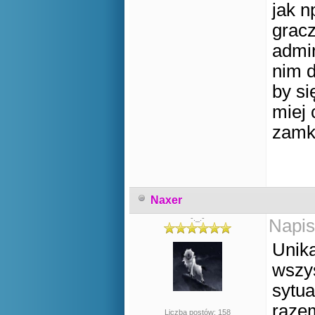
jak n
gracz
admin
nim d
by si
miej 
zamkn
Naxer
-._.-
Napis
Unika
wszys
sytua
razem
Liczba postów: 158