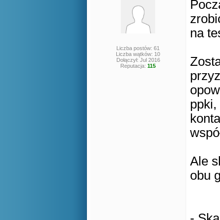
Pocz
zrobi
na t
Liczba postów: 61
Liczba wątków: 10
Zost
Dołączył: Jul 2016
Reputacja:
115
przyz
opowi
ppki,
konta
wspó
Ale s
obu g
- Sk