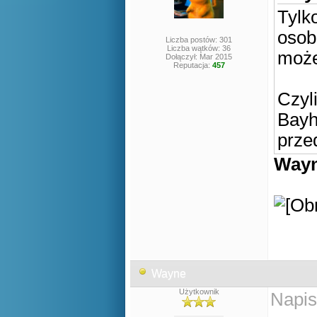
Tylk
osob
Liczba postów: 301
Liczba wątków: 36
może
Dołączył: Mar 2015
Reputacja:
457
Czyl
Bayh
prze
Wayn
Wayne
Użytkownik
Napis