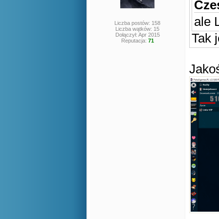
Czes
ale 
Liczba postów: 158
Liczba wątków: 15
Tak j
Dołączył: Apr 2015
Reputacja:
71
Jakoś