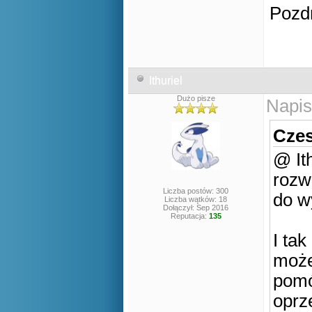
Pozd
Ithuriel
Dużo pisze
Napis
Czes
@ Ith
rozw
Liczba postów: 300
do wy
Liczba wątków: 18
Dołączył: Sep 2016
Reputacja:
135
I ta
może
pomó
oprz