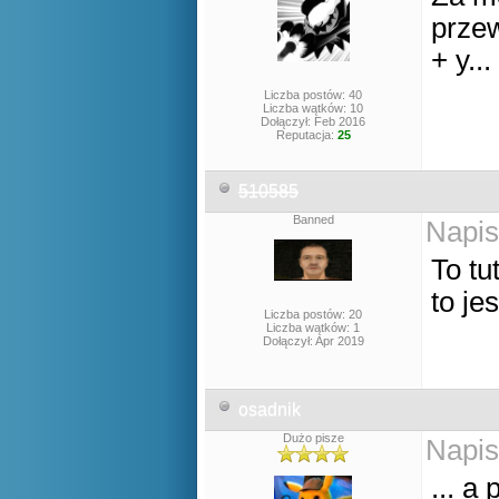
przew
+ y...
Liczba postów: 40
Liczba wątków: 10
Dołączył: Feb 2016
Reputacja:
25
510585
Banned
Napis
To tu
to je
Liczba postów: 20
Liczba wątków: 1
Dołączył: Apr 2019
osadnik
Dużo pisze
Napis
... a