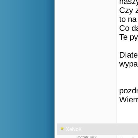
nasz
Czy z
to n
Co d
Te py
Dlat
wypa
pozd
Wier
XeNoK
Początkujący