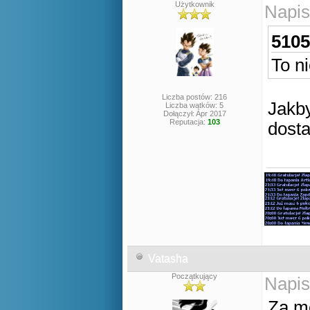
Użytkownik
Napis
5105
To ni
Liczba postów: 216
Jakb
Liczba wątków: 5
Dołączył: Apr 2017
Reputacja:
103
dosta
Vatasha
Początkujący
Napis
Za mo