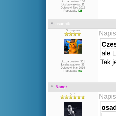
Liczba postów: 150
Liczba wątków: 11
Dołączył: Nov 2018
Reputacja:
428
osadnik
Dużo pisze
Napis
Czes
ale L
Tak je
Liczba postów: 301
Liczba wątków: 36
Dołączył: Mar 2015
Reputacja:
457
Naxer
-._.-
Napis
osad