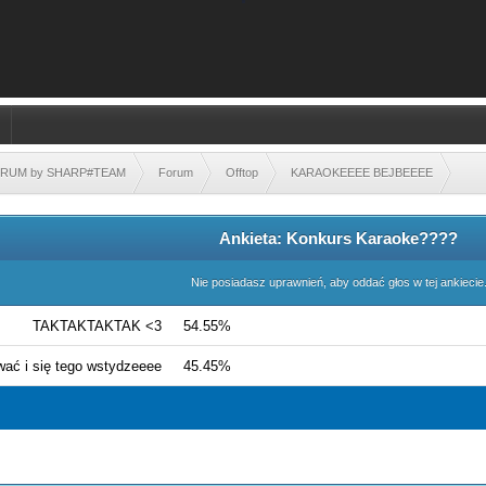
FORUM by SHARP#TEAM
Forum
Offtop
KARAOKEEEE BEJBEEEE
Ankieta: Konkurs Karaoke????
Nie posiadasz uprawnień, aby oddać głos w tej ankiecie
TAKTAKTAKTAK <3
54.55%
ać i się tego wstydzeeee
45.45%