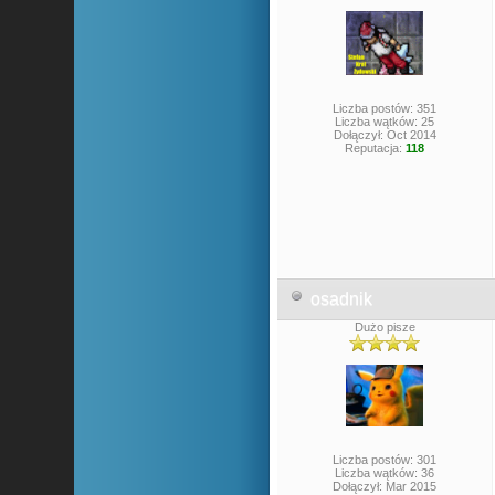
Liczba postów: 351
Liczba wątków: 25
Dołączył: Oct 2014
Reputacja:
118
osadnik
Dużo pisze
Liczba postów: 301
Liczba wątków: 36
Dołączył: Mar 2015