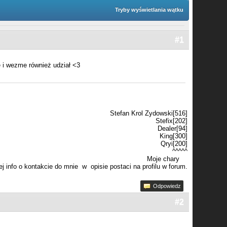
Tryby wyświetlania wątku
#1
e i wezme również udział <3
Stefan Krol Zydowski[516]
Stefix[202]
Dealer[94]
King[300]
Qryi[200]
^^^^^
Moje chary
j info o kontakcie do mnie w opisie postaci na profilu w forum.
Odpowiedz
#2