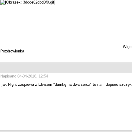
Więce
Pozdrowionka
Napisano 04-04-2018, 12:54
jak Night zaśpiewa z Elvisem "dumkę na dwa serca" to nam dopiero szczę