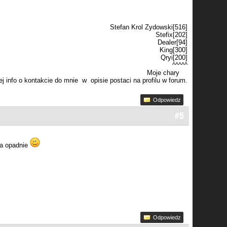
Stefan Krol Zydowski[516]
Stefix[202]
Dealer[94]
King[300]
Qryi[200]
^^^^^
Moje chary
j info o kontakcie do mnie w opisie postaci na profilu w forum.
Odpowiedz
#5
ka opadnie
Odpowiedz