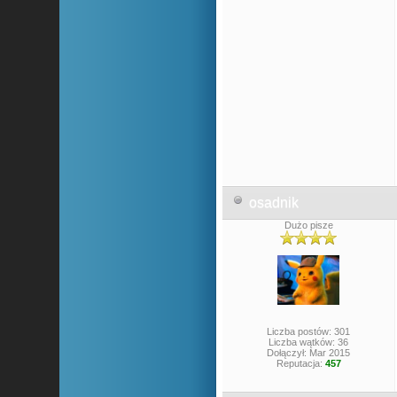
osadnik
Dużo pisze
Liczba postów: 301
Liczba wątków: 36
Dołączył: Mar 2015
Reputacja:
457