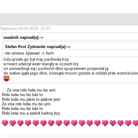
Napisano 04-04-2018, 12:42
osadnik napisał(a):
Stefan Krol Zydowski napisał(a):
nie umiesz śpiewać :c foch
Gdy ujrzała go był maj, pachniały bzy
w twarz uderzył wiatr stanęły w oczach łzy
on uśmiechnął się i podniósł dłoń spojrzeniem przywołał ją
do siebie ujęła jego dłoń, ścisnęła mocno gdzieś w oddali ptak wzniósł pieś
... Że ona robi loda mu bo umi
Robi loda mu bo lubi to
Robi loda mu jakie to piękne jest
Że ona robi loda mu bo umi
Robi loda mu bo lubi to
Robi loda mu a wokół kwitną bzy