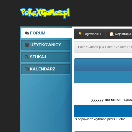
FORUM
Logowanie »
Rejestracja
UŻYTKOWNICY
PokeXGames.pl & Poke-Evo.com 
SZUKAJ
KALENDARZ
yyyyyy nie umiem śpiew
*) odpowiedź wybrana przez Ciebie
0 głosów - średnia: 0
1
2
3
4
5