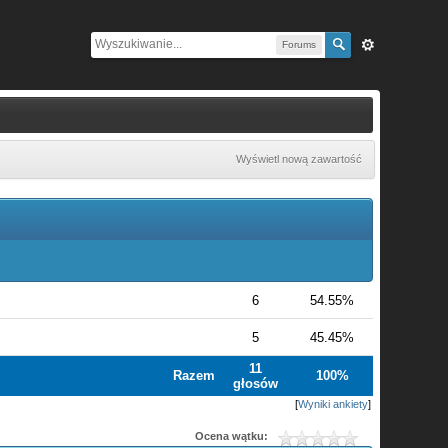
Forums
Wyświetl nową zawartość
.
6
54.55%
5
45.45%
11
Razem
100%
głosów
[
Wyniki ankiety
]
Ocena wątku: