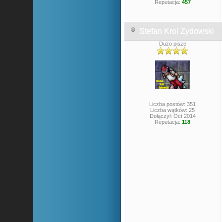
Reputacja:
457
Stefan Krol Zydowski
Dużo pisze
Liczba postów: 351
Liczba wątków: 25
Dołączył: Oct 2014
Reputacja:
118