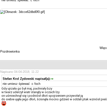
nie umiesz śpiewać :c foch
Więce
Pozdrowionka
Napisano 04-04-2018, 11:22
Stefan Krol Zydowski napisał(a):
nie umiesz śpiewać :c foch
Gdy ujrzała go był maj, pachniały bzy
w twarz uderzył wiatr stanęły w oczach łzy
on uśmiechnął się i podniósł dłoń spojrzeniem przywołał ją
do siebie ujęła jego dłoń, ścisnęła mocno gdzieś w oddali ptak wzniósł pieśń