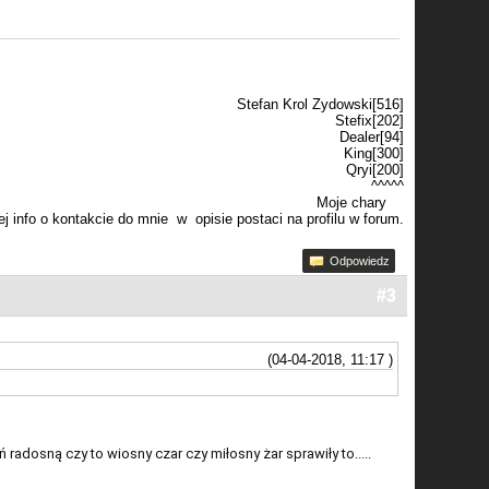
Stefan Krol Zydowski[516]
Stefix[202]
Dealer[94]
King[300]
Qryi[200]
^^^^^
Moje chary
j info o kontakcie do mnie w opisie postaci na profilu w forum.
Odpowiedz
#3
(04-04-2018, 11:17 )
 radosną czy to wiosny czar czy miłosny żar sprawiły to.....