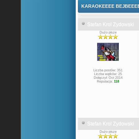
KARAOKEEEE BEJBEEE
Stefan Krol Zydowski
Dużo pisze
Liczba postów: 351
Liczba wątków: 25
Dołączył: Oct 2014
Reputacja:
118
Stefan Krol Zydowski
Dużo pisze