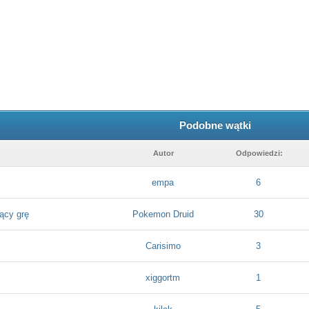
Podobne wątki
Autor
Odpowiedzi:
empa
6
ący grę
Pokemon Druid
30
Carisimo
3
xiggortm
1