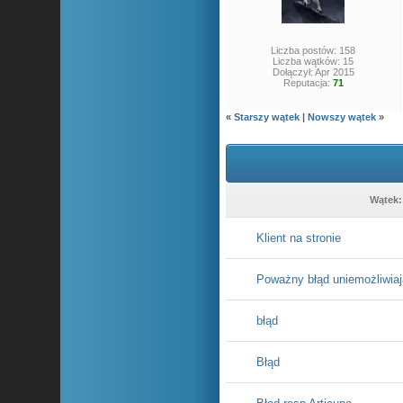
Liczba postów: 158
Liczba wątków: 15
Dołączył: Apr 2015
Reputacja:
71
«
Starszy wątek
|
Nowszy wątek
»
Wątek:
Klient na stronie
Poważny błąd uniemożliwiaj
błąd
Błąd