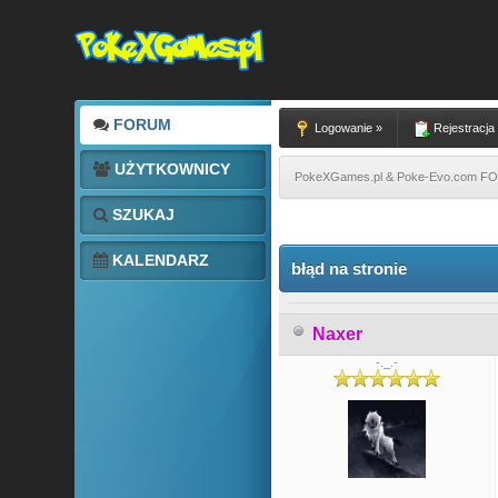
FORUM
Logowanie »
Rejestracja
UŻYTKOWNICY
PokeXGames.pl & Poke-Evo.com 
SZUKAJ
0 głosów - średnia: 0
1
2
3
4
5
KALENDARZ
błąd na stronie
Naxer
-._.-