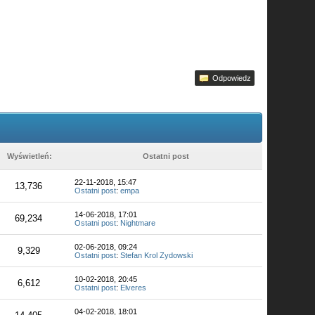
Odpowiedz
Wyświetleń:
Ostatni post
22-11-2018, 15:47
13,736
Ostatni post
:
empa
14-06-2018, 17:01
69,234
Ostatni post
:
Nightmare
02-06-2018, 09:24
9,329
Ostatni post
:
Stefan Krol Zydowski
10-02-2018, 20:45
6,612
Ostatni post
:
Elveres
04-02-2018, 18:01