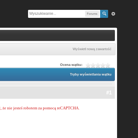
Forums
Wyświetl nową zawartość
Ocena wątku:
Tryby wyświetlania wątku
#1
ź, że nie jesteś robotem za pomocą reCAPTCHA.