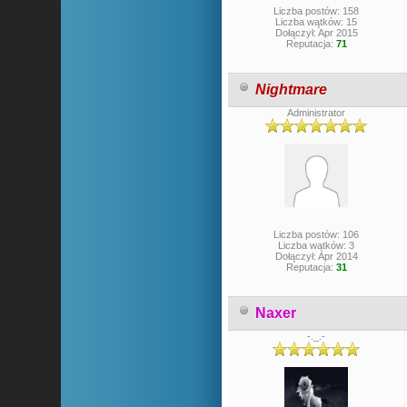
Liczba postów: 158
Liczba wątków: 15
Dołączył: Apr 2015
Reputacja:
71
Nightmare
Administrator
Liczba postów: 106
Liczba wątków: 3
Dołączył: Apr 2014
Reputacja:
31
Naxer
-._.-