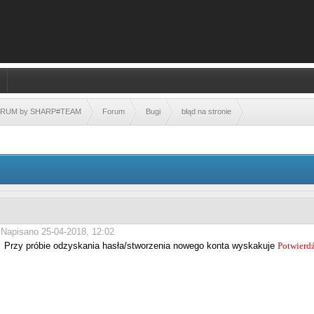
FORUM by SHARP#TEAM
Forum
Bugi
błąd na stronie
Napisano 25-04-2018, 12:02
Przy próbie odzyskania hasła/stworzenia nowego konta wyskakuje
Potwierd